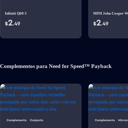
Infiniti Q60 S
MINI John Cooper W
2
2
$
.49
$
.49
Complementos para Need for Speed™ Payback
Complemento
Conjunto
Complemento
Micro