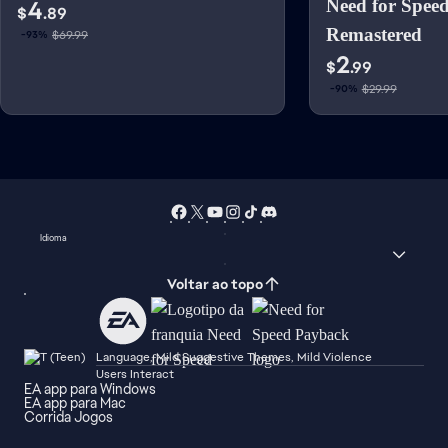
4
Need for Spee
$
.89
Remastered
$69.99
-93%
2
$
.99
$29.99
-90%
Idioma
Voltar ao topo
Language, Mild Suggestive Themes, Mild Violence
Users Interact
EA app para Windows
EA app para Mac
Corrida Jogos