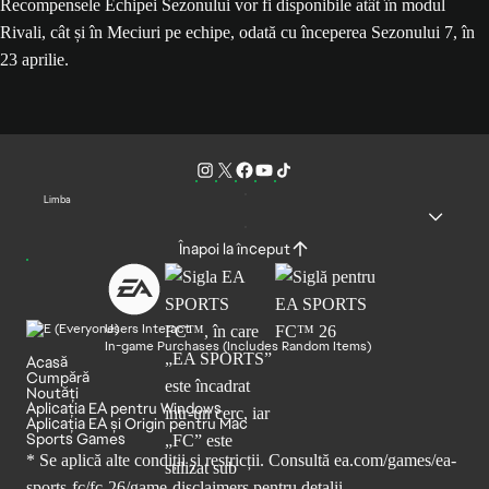
Recompensele Echipei Sezonului vor fi disponibile atât în modul
Rivali, cât și în Meciuri pe echipe, odată cu începerea Sezonului 7, în
23 aprilie.
Limba
Înapoi la început
Users Interact
In-game Purchases (Includes Random Items)
Acasă
Cumpără
Noutăți
Aplicația EA pentru Windows
Aplicația EA și Origin pentru Mac
Sports Games
* Se aplică alte condiții și restricții. Consultă
ea.com/games/ea-
sports-fc/fc-26/game-disclaimers
pentru detalii.