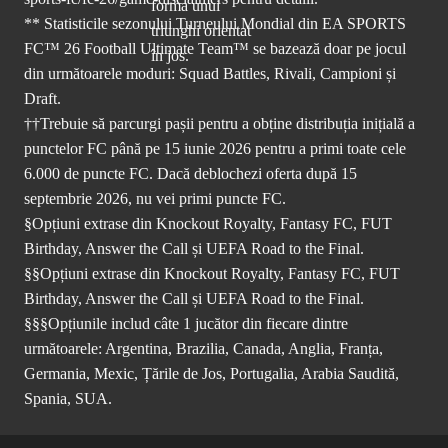
** Statisticile sezonului Turneului Mondial din EA SPORTS
FC™ 26 Football Ultimate Team™ se bazează doar pe jocul
din următoarele moduri: Squad Battles, Rivali, Campioni și
Draft.
††Trebuie să parcurgi pașii pentru a obține distribuția inițială a
punctelor FC până pe 15 iunie 2026 pentru a primi toate cele
6.000 de puncte FC. Dacă deblochezi oferta după 15
septembrie 2026, nu vei primi puncte FC.
§Opțiuni extrase din Knockout Royalty, Fantasy FC, FUT
Birthday, Answer the Call și UEFA Road to the Final.
§§Opțiuni extrase din Knockout Royalty, Fantasy FC, FUT
Birthday, Answer the Call și UEFA Road to the Final.
§§§Opțiunile includ câte 1 jucător din fiecare dintre
următoarele: Argentina, Brazilia, Canada, Anglia, Franța,
Germania, Mexic, Țările de Jos, Portugalia, Arabia Saudită,
Spania, SUA.