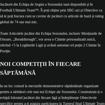
Jucătorii din Echipa de Argint a Sezonului sunt disponibili și în
Football Ultimate Team™. Îi poți obține prin SBC-uri și Obiective ca
să te poți bucura cum se cuvine de jucători cu articole de bază și rating
global de 74 sau mai mic.
Toate Articolele jucător din Echipa Sezonului, inclusiv Mențiunile de
Onoare, „Breakthrough”, vor avea o Chimie personalizată unică,
oferind +5 la Legăturile Ligii și având automat cel puțin 2 Chimie în
Poziție.
NOI COMPETIȚII ÎN FIECARE
SĂPTĂMÂNĂ
Ia un loc comod la meciurile demonstrative săptămânale organizate
pentru a sărbători cele mai noi Echipe ale Sezonului. Construiește-ți o
echipă folosind jucători din fiecare ligă și îndeplinește Obiectivele
specifice pentru a-ți asigura participarea la Turneul final Ultimate Team