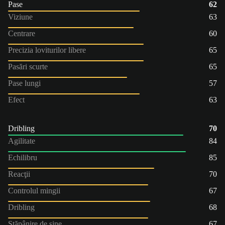
Pase
62
Viziune
63
Centrare
60
Precizia loviturilor libere
65
Pasări scurte
65
Pase lungi
57
Efect
63
Dribling
70
Agilitate
84
Echilibru
85
Reacţii
70
Controlul mingii
67
Dribling
68
Stăpânire de sine
67