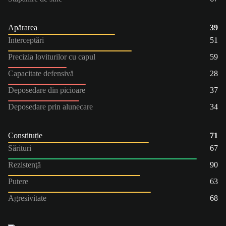
Apărarea
39
Interceptări
51
Precizia loviturilor cu capul
59
Capacitate defensivă
28
Deposedare din picioare
37
Deposedare prin alunecare
34
Constituție
71
Sărituri
67
Rezistenţă
90
Putere
63
Agresivitate
68