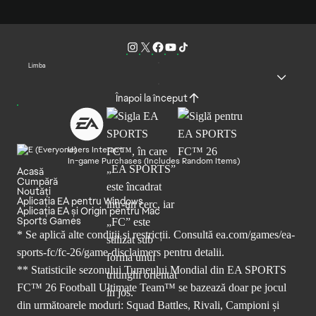
Limba
Înapoi la început
Users Interact
In-game Purchases (Includes Random Items)
Acasă
Cumpără
Noutăți
Aplicația EA pentru Windows
Aplicația EA și Origin pentru Mac
Sports Games
* Se aplică alte condiții și restricții. Consultă
ea.com/games/ea-
sports-fc/fc-26/game-disclaimers
pentru detalii.
** Statisticile sezonului Turneului Mondial din EA SPORTS
FC™ 26 Football Ultimate Team™ se bazează doar pe jocul
din următoarele moduri: Squad Battles, Rivali, Campioni și