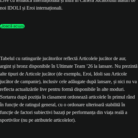
Live cu tematică internațională și intră în Cariera Jucătorului alături de
noi IDOLI și Eroi internaționali.
Joacă acum
Tabelul cu ratingurile jucătorilor reflectă Articolele jucător de aur,
argint și bronz disponibile în Ultimate Team ’26 la lansare. Nu prezintă
alte tipuri de Articole jucător (de exemplu, Eroi, Idoli sau Articole
jucător de campanie), inclusiv cele adăugate după lansare, și nici nu va
reflecta actualizările live pentru formă disponibile în alte moduri.
Sortarea după poziția în clasament ordonează articolele în primul rând
în funcție de ratingul general, cu o ordonare ulterioară stabilită în
funcție de factori subiectivi bazați pe performanța din viața reală a
sportivilor (nu pe atributele articolelor).