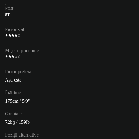
Post
ST
Picior slab
Mișcări pricepute
Picior preferat
Așa este
Înălțime
175cm / 5'9"
Greutate
72kg / 159lb
Poziții alternative