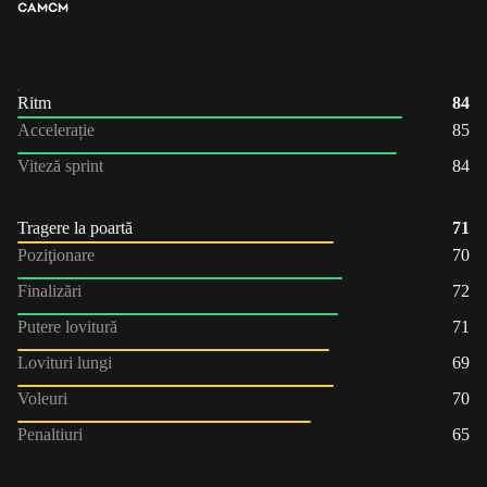
CAM
CM
Ritm
84
Accelerație
85
Viteză sprint
84
Tragere la poartă
71
Poziţionare
70
Finalizări
72
Putere lovitură
71
Lovituri lungi
69
Voleuri
70
Penaltiuri
65