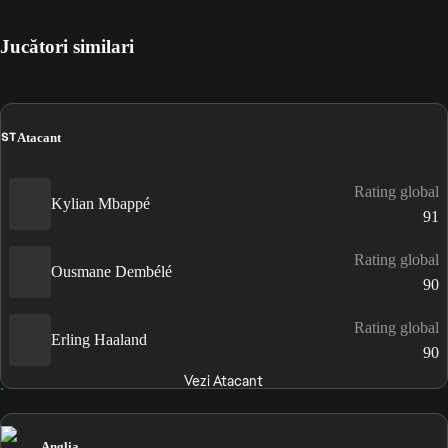
Jucători similari
ST
Atacant
Rating global
Kylian Mbappé
91
Rating global
Ousmane Dembélé
90
Rating global
Erling Haaland
90
Vezi Atacant
Anglia