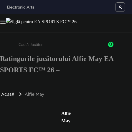
Ratingurile jucătorului Alfie May EA
Enter a minimum of 3 characters or numbers
SPORTS FC™ 26 –
Acasă
Alfie May
Alfie
May