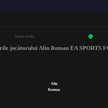
rile jucătorului Alin Roman EA SPORTS 
Enter a minimum of 3 characters or numbers
Alin
Roman