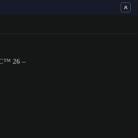
FC™ 26 –