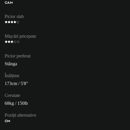
CAM
Picior slab
Mișcări pricepute
Picior preferat
Stânga
Înălțime
173cm / 5'8"
Greutate
68kg / 150lb
Poziții alternative
CM