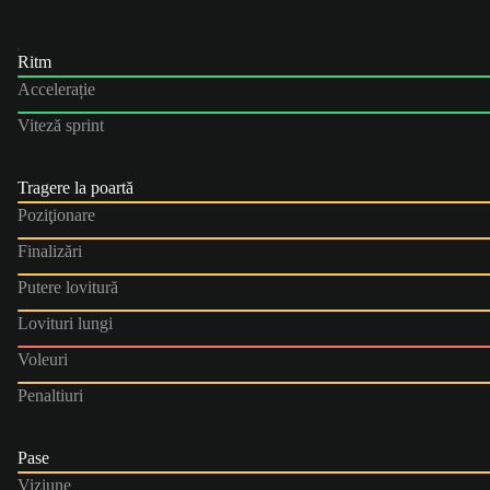
Ritm
Accelerație
Viteză sprint
Tragere la poartă
Poziţionare
Finalizări
Putere lovitură
Lovituri lungi
Voleuri
Penaltiuri
Pase
Viziune