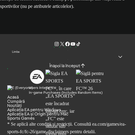
sportivilor (nu pe atributele articolelor).
Limba
Înapoi la început
Users Interact
In-game Purchases (Includes Random Items)
Acasă
Cumpără
Noutăți
Aplicația EA pentru Windows
Aplicația EA și Origin pentru Mac
Sports Games
* Se aplică alte condiții și restricții. Consultă
ea.com/games/ea-
sports-fc/fc-26/game-disclaimers
pentru detalii.