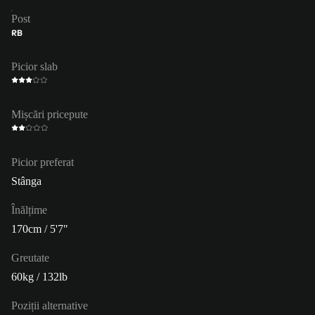
Post
RB
Picior slab
Mișcări pricepute
Picior preferat
Stânga
Înălțime
170cm / 5'7"
Greutate
60kg / 132lb
Poziții alternative