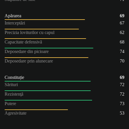
Apărarea
69
Interceptări
67
Precizia loviturilor cu capul
62
Capacitate defensivă
68
Deposedare din picioare
74
Deposedare prin alunecare
70
Constituție
69
Sărituri
72
Rezistenţă
72
Putere
73
Agresivitate
53