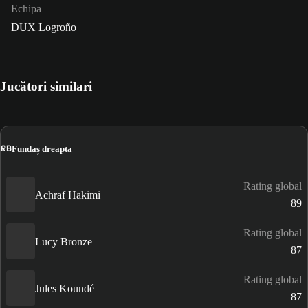
Echipa
DUX Logroño
Jucători similari
RB
Fundaș dreapta
Rating global
Achraf Hakimi
89
Rating global
Lucy Bronze
87
Rating global
Jules Koundé
87