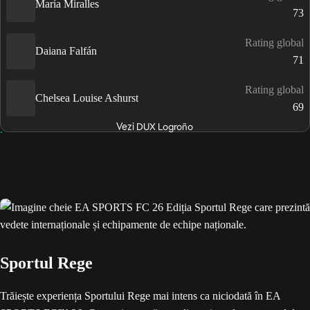
María Miralles
73
Rating global
Daiana Falfán
71
Rating global
Chelsea Louise Ashurst
69
Vezi DUX Logroño
Sportul Rege
Trăiește experiența Sportului Rege mai intens ca niciodată în EA