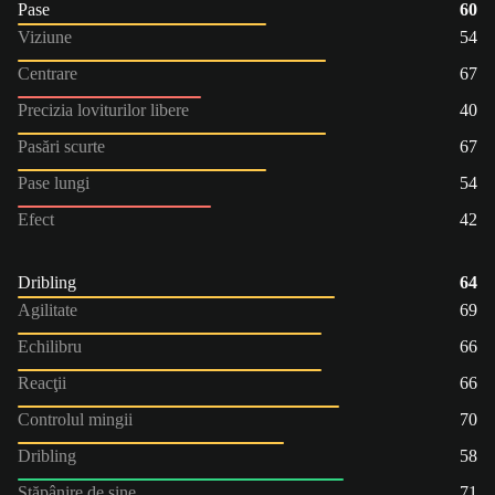
Pase
60
Viziune
54
Centrare
67
Precizia loviturilor libere
40
Pasări scurte
67
Pase lungi
54
Efect
42
Dribling
64
Agilitate
69
Echilibru
66
Reacţii
66
Controlul mingii
70
Dribling
58
Stăpânire de sine
71