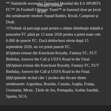
** Statisticile sezonului Turneului Mondial din EA SPORTS
FC™ 26 Football Ultimate Team™ se bazează doar pe jocul
din următoarele moduri: Squad Battles, Rivali, Campioni și
Draft.
††Trebuie să parcurgi pașii pentru a obține distribuția inițială a
punctelor FC până pe 15 iunie 2026 pentru a primi toate cele
6.000 de puncte FC. Dacă deblochezi oferta după 15
septembrie 2026, nu vei primi puncte FC.
§Opțiuni extrase din Knockout Royalty, Fantasy FC, FUT
Birthday, Answer the Call și UEFA Road to the Final.
§§Opțiuni extrase din Knockout Royalty, Fantasy FC, FUT
Birthday, Answer the Call și UEFA Road to the Final.
§§§Opțiunile includ câte 1 jucător din fiecare dintre
următoarele: Argentina, Brazilia, Canada, Anglia, Franța,
Germania, Mexic, Țările de Jos, Portugalia, Arabia Saudită,
Spania, SUA.