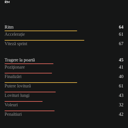
RM
Ritm
64
Accelerație
61
Viteză sprint
67
Tragere la poartă
45
Poziţionare
41
Finalizări
40
Putere lovitură
61
Lovituri lungi
43
Voleuri
32
Penaltiuri
42