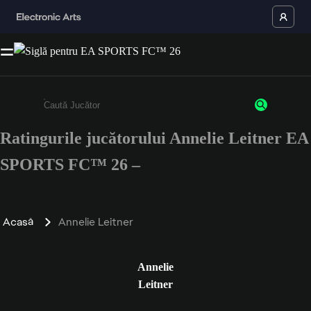
Ratingurile jucătorului Annelie Leitner EA
Enter a minimum of 3 characters or numbers
SPORTS FC™ 26 –
Acasă
Annelie Leitner
Annelie
Leitner