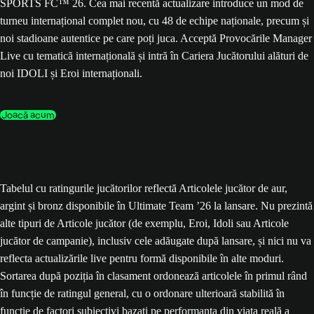
SPORTS FC™ 26. Cea mai recentă actualizare introduce un mod de
turneu internațional complet nou, cu 48 de echipe naționale, precum și
noi stadioane autentice pe care poți juca. Acceptă Provocările Manager
Live cu tematică internațională și intră în Cariera Jucătorului alături de
noi IDOLI și Eroi internaționali.
Joacă acum
Tabelul cu ratingurile jucătorilor reflectă Articolele jucător de aur,
argint și bronz disponibile în Ultimate Team ’26 la lansare. Nu prezintă
alte tipuri de Articole jucător (de exemplu, Eroi, Idoli sau Articole
jucător de campanie), inclusiv cele adăugate după lansare, și nici nu va
reflecta actualizările live pentru formă disponibile în alte moduri.
Sortarea după poziția în clasament ordonează articolele în primul rând
în funcție de ratingul general, cu o ordonare ulterioară stabilită în
funcție de factori subiectivi bazați pe performanța din viața reală a