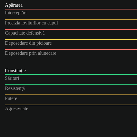
Apărarea
Interceptări
Precizia loviturilor cu capul
Capacitate defensivă
Deposedare din picioare
Deposedare prin alunecare
Constituție
Sărituri
Rezistenţă
Putere
Agresivitate