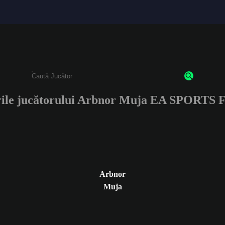
rile jucătorului Arbnor Muja EA SPORTS 
Enter a minimum of 3 characters or numbers
Arbnor
Muja