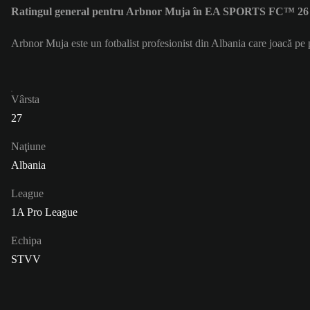
Ratingul general pentru Arbnor Muja în EA SPORTS FC™ 26 
Arbnor Muja este un fotbalist profesionist din Albania care joacă p
Vârsta
27
Naţiune
Albania
League
1A Pro League
Echipa
STVV