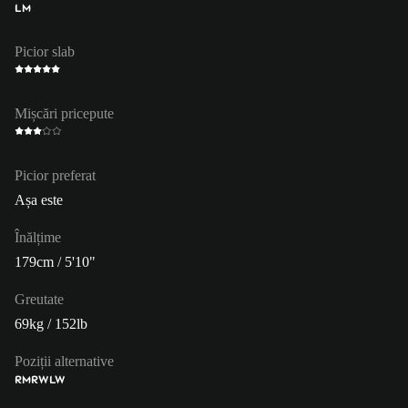
LM
Picior slab
Mișcări pricepute
Picior preferat
Așa este
Înălțime
179cm / 5'10"
Greutate
69kg / 152lb
Poziții alternative
RM
RW
LW