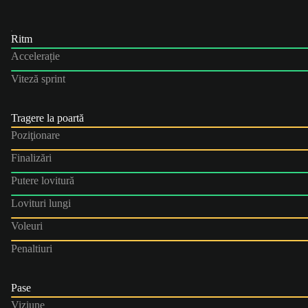
Ritm
Accelerație
Viteză sprint
Tragere la poartă
Poziţionare
Finalizări
Putere lovitură
Lovituri lungi
Voleuri
Penaltiuri
Pase
Viziune