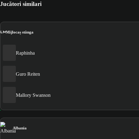
Jucători similari
LM
Mijlocaș stânga
Raphinha
Guro Reiten
Mallory Swanson
Albania