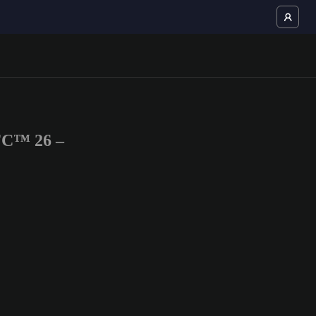
FC™ 26 –