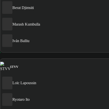
Berat Djimsiti
Marash Kumbulla
Iván Balliu
STVV
Loïc Lapoussin
Ryotaro Ito