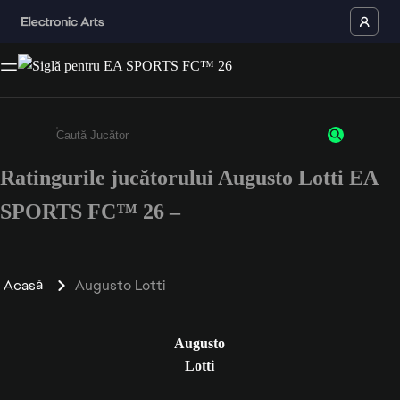
Ratingurile jucătorului Augusto Lotti EA
Enter a minimum of 3 characters or numbers
SPORTS FC™ 26 –
Acasă
Augusto Lotti
Augusto
Lotti