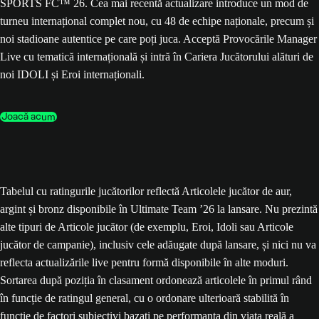
SPORTS FC™ 26. Cea mai recentă actualizare introduce un mod de
turneu internațional complet nou, cu 48 de echipe naționale, precum și
noi stadioane autentice pe care poți juca. Acceptă Provocările Manager
Live cu tematică internațională și intră în Cariera Jucătorului alături de
noi IDOLI și Eroi internaționali.
Joacă acum
Tabelul cu ratingurile jucătorilor reflectă Articolele jucător de aur,
argint și bronz disponibile în Ultimate Team ’26 la lansare. Nu prezintă
alte tipuri de Articole jucător (de exemplu, Eroi, Idoli sau Articole
jucător de campanie), inclusiv cele adăugate după lansare, și nici nu va
reflecta actualizările live pentru formă disponibile în alte moduri.
Sortarea după poziția în clasament ordonează articolele în primul rând
în funcție de ratingul general, cu o ordonare ulterioară stabilită în
funcție de factori subiectivi bazați pe performanța din viața reală a