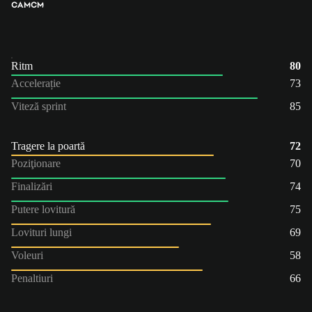
CAM
CM
Ritm
80
Accelerație
73
Viteză sprint
85
Tragere la poartă
72
Poziţionare
70
Finalizări
74
Putere lovitură
75
Lovituri lungi
69
Voleuri
58
Penaltiuri
66