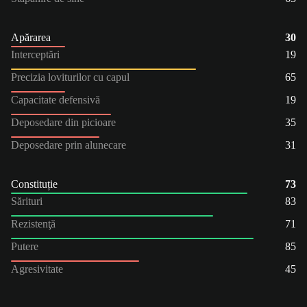
Apărarea
30
Interceptări
19
Precizia loviturilor cu capul
65
Capacitate defensivă
19
Deposedare din picioare
35
Deposedare prin alunecare
31
Constituție
73
Sărituri
83
Rezistenţă
71
Putere
85
Agresivitate
45