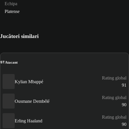
Echipa
Platense
Jucători similari
ST
Atacant
Rating global
Kylian Mbappé
91
Rating global
Ousmane Dembélé
90
Rating global
Erling Haaland
90