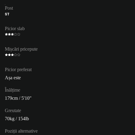
Post
ST
Picior slab
Mișcări pricepute
Picior preferat
Așa este
Înălțime
179cm / 5'10"
Greutate
70kg / 154lb
Poziții alternative