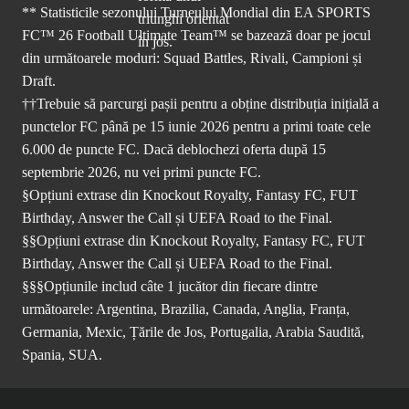
** Statisticile sezonului Turneului Mondial din EA SPORTS
FC™ 26 Football Ultimate Team™ se bazează doar pe jocul
din următoarele moduri: Squad Battles, Rivali, Campioni și
Draft.
††Trebuie să parcurgi pașii pentru a obține distribuția inițială a
punctelor FC până pe 15 iunie 2026 pentru a primi toate cele
6.000 de puncte FC. Dacă deblochezi oferta după 15
septembrie 2026, nu vei primi puncte FC.
§Opțiuni extrase din Knockout Royalty, Fantasy FC, FUT
Birthday, Answer the Call și UEFA Road to the Final.
§§Opțiuni extrase din Knockout Royalty, Fantasy FC, FUT
Birthday, Answer the Call și UEFA Road to the Final.
§§§Opțiunile includ câte 1 jucător din fiecare dintre
următoarele: Argentina, Brazilia, Canada, Anglia, Franța,
Germania, Mexic, Țările de Jos, Portugalia, Arabia Saudită,
Spania, SUA.