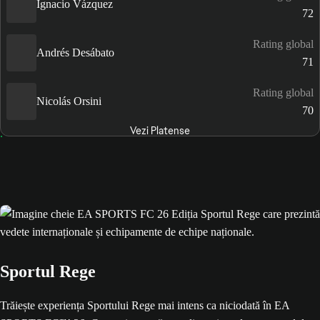
Ignacio Vázquez
72
Rating global
Andrés Desábato
71
Rating global
Nicolás Orsini
70
Vezi Platense
Sportul Rege
Trăiește experiența Sportului Rege mai intens ca niciodată în EA