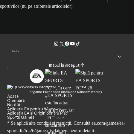
sportivilor (nu pe atributele articolelor).
Limba
Înapoi la început
Users Interact
In-game Purchases (Includes Random Items)
Acasă
Cumpără
Noutăți
Aplicația EA pentru Windows
Aplicația EA și Origin pentru Mac
Sports Games
* Se aplică alte condiții și restricții. Consultă
ea.com/games/ea-
sports-fc/fc-26/game-disclaimers
pentru detalii.