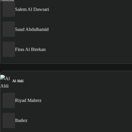
Salem Al Dawsari
Saud Abdulhamid
Firas Al Birekan
Al Ahli
Riyad Mahrez
Ibañez