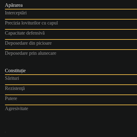
Apărarea
Interceptări
Precizia loviturilor cu capul
Capacitate defensivă
Deposedare din picioare
Deposedare prin alunecare
Constituție
Sărituri
Rezistenţă
Putere
Agresivitate