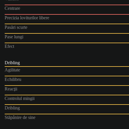
Centrare
Precizia loviturilor libere
Pasări scurte
Pase lungi
Efect
Dribling
Agilitate
Echilibru
Reacţii
Controlul mingii
Dribling
Stăpânire de sine