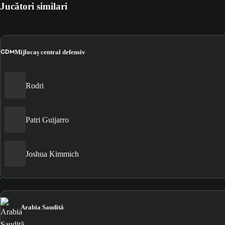
Jucători similari
CDM
Mijlocaș central defensiv
Rodri
Patri Guijarro
Joshua Kimmich
Arabia Saudită