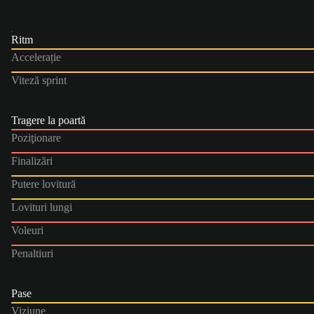
Ritm
Accelerație
Viteză sprint
Tragere la poartă
Poziţionare
Finalizări
Putere lovitură
Lovituri lungi
Voleuri
Penaltiuri
Pase
Viziune