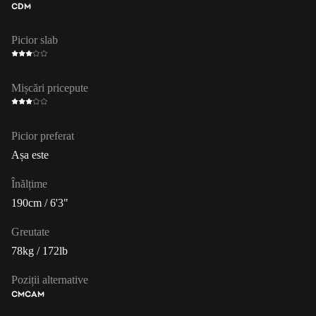
CDM
Picior slab
Mișcări pricepute
Picior preferat
Așa este
Înălțime
190cm / 6'3"
Greutate
78kg / 172lb
Poziții alternative
CM
CAM