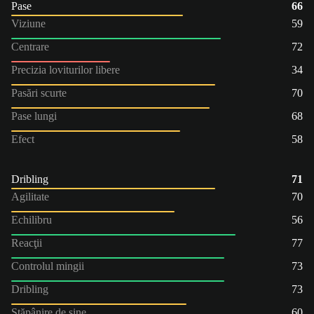
Pase
66
Viziune
59
Centrare
72
Precizia loviturilor libere
34
Pasări scurte
70
Pase lungi
68
Efect
58
Dribling
71
Agilitate
70
Echilibru
56
Reacţii
77
Controlul mingii
73
Dribling
73
Stăpânire de sine
60