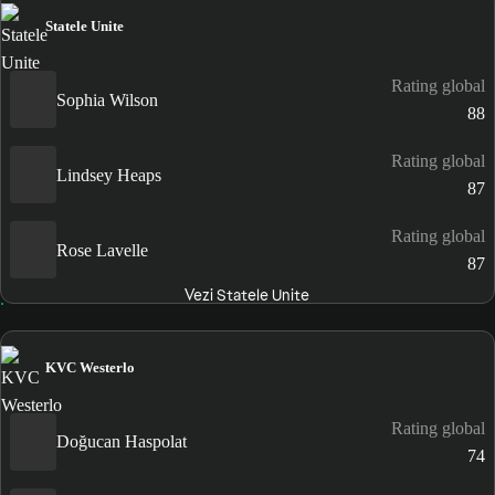
Statele Unite
Rating global
Sophia Wilson
88
Rating global
Lindsey Heaps
87
Rating global
Rose Lavelle
87
Vezi Statele Unite
KVC Westerlo
Rating global
Doğucan Haspolat
74