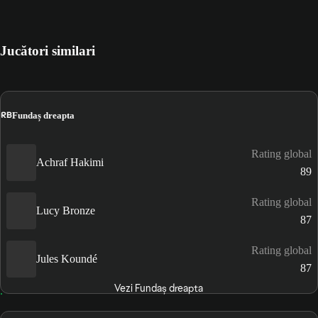
Jucători similari
RB
Fundaș dreapta
Rating global
Achraf Hakimi
89
Rating global
Lucy Bronze
87
Rating global
Jules Koundé
87
Vezi Fundaș dreapta