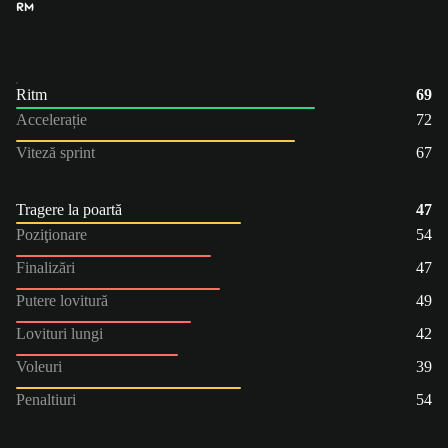
RM
Ritm
69
Accelerație
72
Viteză sprint
67
Tragere la poartă
47
Poziţionare
54
Finalizări
47
Putere lovitură
49
Lovituri lungi
42
Voleuri
39
Penaltiuri
54