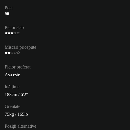
Post
RB
Picior slab
Mișcări pricepute
Picior preferat
Așa este
Înălțime
188cm / 6'2"
Greutate
75kg / 165lb
Poziții alternative