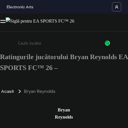
Ratingurile jucătorului Bryan Reynolds EA
Enter a minimum of 3 characters or numbers
SPORTS FC™ 26 –
Acasă
Bryan Reynolds
Bryan
Reynolds