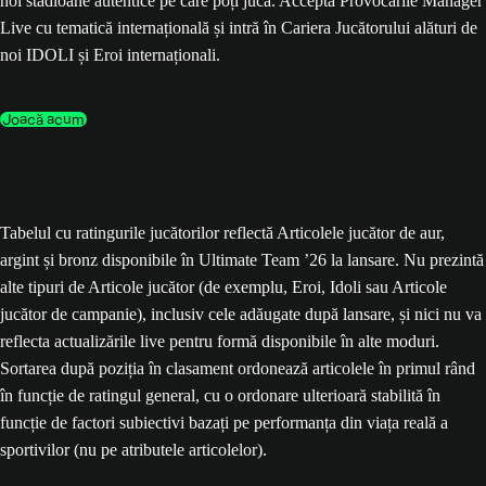
noi stadioane autentice pe care poți juca. Acceptă Provocările Manager
Live cu tematică internațională și intră în Cariera Jucătorului alături de
noi IDOLI și Eroi internaționali.
Joacă acum
Tabelul cu ratingurile jucătorilor reflectă Articolele jucător de aur,
argint și bronz disponibile în Ultimate Team ’26 la lansare. Nu prezintă
alte tipuri de Articole jucător (de exemplu, Eroi, Idoli sau Articole
jucător de campanie), inclusiv cele adăugate după lansare, și nici nu va
reflecta actualizările live pentru formă disponibile în alte moduri.
Sortarea după poziția în clasament ordonează articolele în primul rând
în funcție de ratingul general, cu o ordonare ulterioară stabilită în
funcție de factori subiectivi bazați pe performanța din viața reală a
sportivilor (nu pe atributele articolelor).