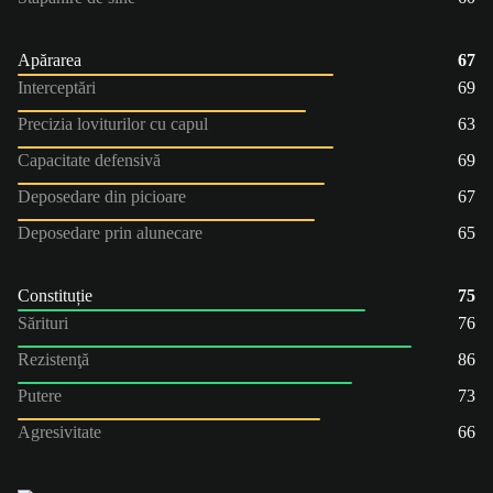
Apărarea
67
Interceptări
69
Precizia loviturilor cu capul
63
Capacitate defensivă
69
Deposedare din picioare
67
Deposedare prin alunecare
65
Constituție
75
Sărituri
76
Rezistenţă
86
Putere
73
Agresivitate
66