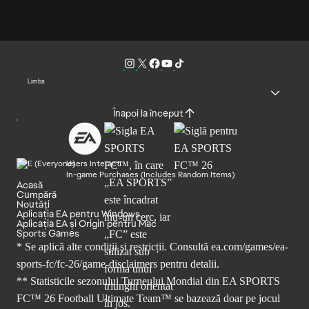
Limba
Înapoi la început
Users Interact
In-game Purchases (Includes Random Items)
Acasă
Cumpără
Noutăți
Aplicația EA pentru Windows
Aplicația EA și Origin pentru Mac
Sports Games
* Se aplică alte condiții și restricții. Consultă
ea.com/games/ea-
sports-fc/fc-26/game-disclaimers
pentru detalii.
** Statisticile sezonului Turneului Mondial din EA SPORTS
FC™ 26 Football Ultimate Team™ se bazează doar pe jocul