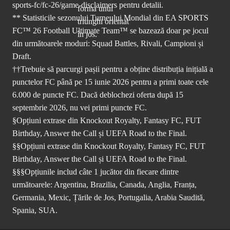
sports-fc/fc-26/game-disclaimers
pentru detalii.
** Statisticile sezonului Turneului Mondial din EA SPORTS
FC™ 26 Football Ultimate Team™ se bazează doar pe jocul
din următoarele moduri: Squad Battles, Rivali, Campioni și
Draft.
††Trebuie să parcurgi pașii pentru a obține distribuția inițială a
punctelor FC până pe 15 iunie 2026 pentru a primi toate cele
6.000 de puncte FC. Dacă deblochezi oferta după 15
septembrie 2026, nu vei primi puncte FC.
§Opțiuni extrase din Knockout Royalty, Fantasy FC, FUT
Birthday, Answer the Call și UEFA Road to the Final.
§§Opțiuni extrase din Knockout Royalty, Fantasy FC, FUT
Birthday, Answer the Call și UEFA Road to the Final.
§§§Opțiunile includ câte 1 jucător din fiecare dintre
următoarele: Argentina, Brazilia, Canada, Anglia, Franța,
Germania, Mexic, Țările de Jos, Portugalia, Arabia Saudită,
Spania, SUA.