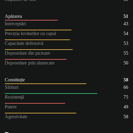
Apărarea
51
Interceptări
43
Precizia loviturilor cu capul
54
Capacitate defensivă
53
Deposedare din picioare
55
Deposedare prin alunecare
50
Constituție
58
Sărituri
66
Rezistenţă
75
Putere
49
Agresivitate
58