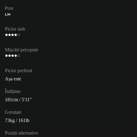
Post
LM
Picior slab
Mișcări pricepute
Picior preferat
Așa este
Înălțime
181cm / 5'11"
Greutate
73kg / 161lb
Poziții alternative