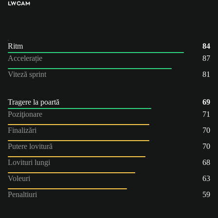
LW
CAM
Ritm
84
Accelerație
87
Viteză sprint
81
Tragere la poartă
69
Poziţionare
71
Finalizări
70
Putere lovitură
70
Lovituri lungi
68
Voleuri
63
Penaltiuri
59