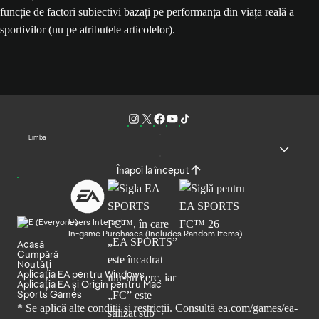
funcție de factori subiectivi bazați pe performanța din viața reală a
sportivilor (nu pe atributele articolelor).
Limba
Înapoi la început
Users Interact
In-game Purchases (Includes Random Items)
Acasă
Cumpără
Noutăți
Aplicația EA pentru Windows
Aplicația EA și Origin pentru Mac
Sports Games
* Se aplică alte condiții și restricții. Consultă
ea.com/games/ea-