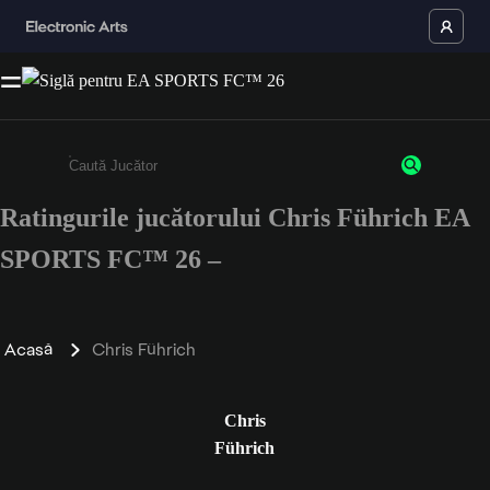
Ratingurile jucătorului Chris Führich EA
Enter a minimum of 3 characters or numbers
SPORTS FC™ 26 –
Acasă
Chris Führich
Chris
Führich