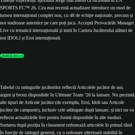
Trăiește experiența Sportului Rege mai intens ca niciodată în EA
SPORTS FC™ 26. Cea mai recentă actualizare introduce un mod de
turneu internațional complet nou, cu 48 de echipe naționale, precum și
noi stadioane autentice pe care poți juca. Acceptă Provocările Manager
Live cu tematică internațională și intră în Cariera Jucătorului alături de
noi IDOLI și Eroi internaționali.
Joacă acum
Tabelul cu ratingurile jucătorilor reflectă Articolele jucător de aur,
argint și bronz disponibile în Ultimate Team ’26 la lansare. Nu prezintă
alte tipuri de Articole jucător (de exemplu, Eroi, Idoli sau Articole
jucător de campanie), inclusiv cele adăugate după lansare, și nici nu va
reflecta actualizările live pentru formă disponibile în alte moduri.
Sortarea după poziția în clasament ordonează articolele în primul rând
în funcție de ratingul general, cu o ordonare ulterioară stabilită în