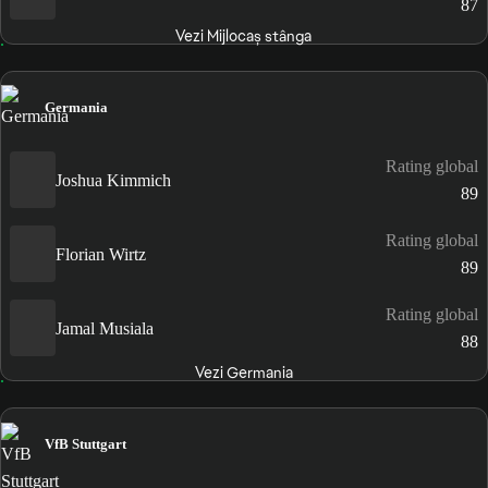
87
Vezi Mijlocaș stânga
Germania
Rating global
Joshua Kimmich
89
Rating global
Florian Wirtz
89
Rating global
Jamal Musiala
88
Vezi Germania
VfB Stuttgart