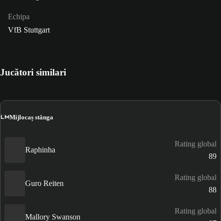
Echipa
VfB Stuttgart
Jucători similari
LM
Mijlocaș stânga
Rating global
Raphinha
89
Rating global
Guro Reiten
88
Rating global
Mallory Swanson