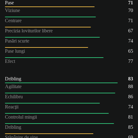
Pase
71
Viziune
70
Centrare
71
Precizia loviturilor libere
67
Pasări scurte
74
Pase lungi
65
Efect
77
Dribling
83
Agilitate
88
Echilibru
86
Reacţii
74
Controlul mingii
81
Dribling
85
Stăpânire de sine
69