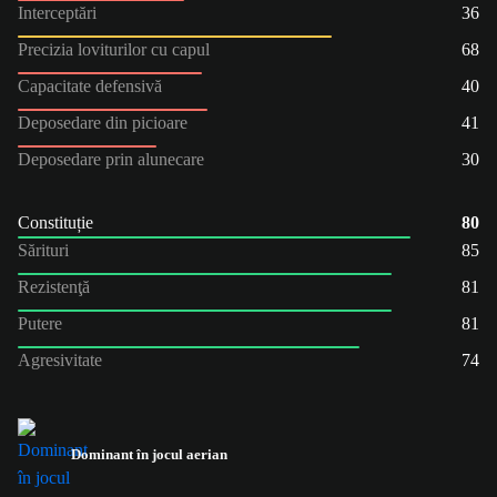
Interceptări
36
Precizia loviturilor cu capul
68
Capacitate defensivă
40
Deposedare din picioare
41
Deposedare prin alunecare
30
Constituție
80
Sărituri
85
Rezistenţă
81
Putere
81
Agresivitate
74
Dominant în jocul aerian