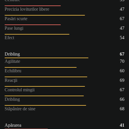
Precizia loviturilor libere
47
Pasări scurte
67
Pase lungi
47
Efect
54
Dribling
67
Agilitate
70
Echilibru
60
Reacţii
69
Controlul mingii
67
Dribling
66
Stăpânire de sine
68
Apărarea
41