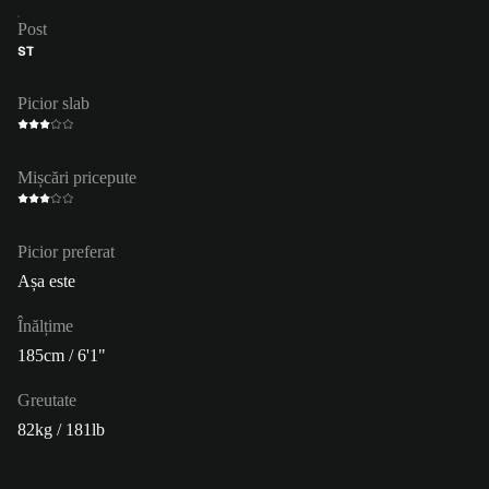
Post
ST
Picior slab
Mișcări pricepute
Picior preferat
Așa este
Înălțime
185cm / 6'1"
Greutate
82kg / 181lb