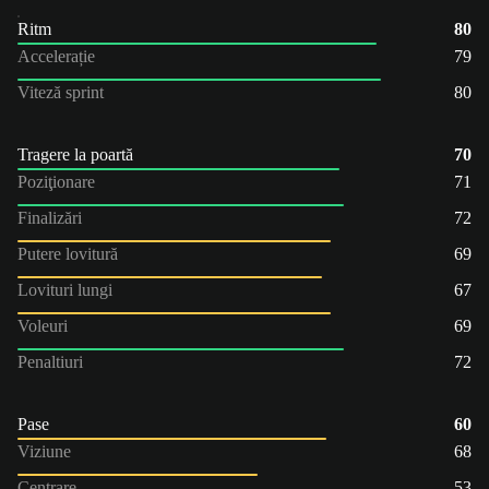
Ritm
80
Accelerație
79
Viteză sprint
80
Tragere la poartă
70
Poziţionare
71
Finalizări
72
Putere lovitură
69
Lovituri lungi
67
Voleuri
69
Penaltiuri
72
Pase
60
Viziune
68
Centrare
53