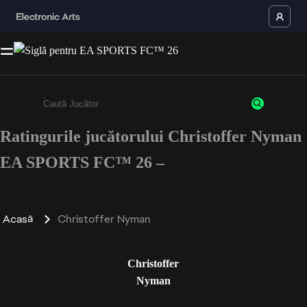
Ratingurile jucătorului Christoffer Nyman
Enter a minimum of 3 characters or numbers
EA SPORTS FC™ 26 –
Acasă
Christoffer Nyman
Christoffer
Nyman