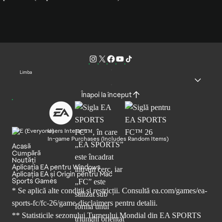
Limba
Înapoi la început
Users Interact
In-game Purchases (Includes Random Items)
Acasă
Cumpără
Noutăți
Aplicația EA pentru Windows
Aplicația EA și Origin pentru Mac
Sports Games
* Se aplică alte condiții și restricții. Consultă
ea.com/games/ea-
sports-fc/fc-26/game-disclaimers
pentru detalii.
** Statisticile sezonului Turneului Mondial din EA SPORTS