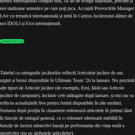
turneu internațional complet nou, cu 48 de echipe naționale, precum și
noi stadioane autentice pe care poți juca. Acceptă Provocările Manager
Live cu tematică internațională și intră în Cariera Jucătorului alături de
noi IDOLI și Eroi internaționali.
Joacă acum
Tabelul cu ratingurile jucătorilor reflectă Articolele jucător de aur,
argint și bronz disponibile în Ultimate Team ’26 la lansare. Nu prezintă
alte tipuri de Articole jucător (de exemplu, Eroi, Idoli sau Articole
jucător de campanie), inclusiv cele adăugate după lansare, și nici nu va
reflecta actualizările live pentru formă disponibile în alte moduri.
Sortarea după poziția în clasament ordonează articolele în primul rând
în funcție de ratingul general, cu o ordonare ulterioară stabilită în
funcție de factori subiectivi bazați pe performanța din viața reală a
sportivilor (nu pe atributele articolelor).