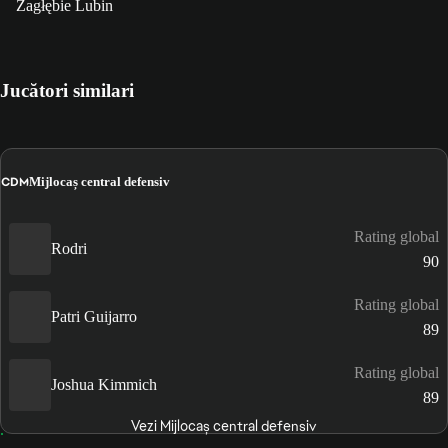
Zagłębie Lubin
Jucători similari
CDM
Mijlocaș central defensiv
Rating global
Rodri
90
Rating global
Patri Guijarro
89
Rating global
Joshua Kimmich
89
Vezi Mijlocaș central defensiv