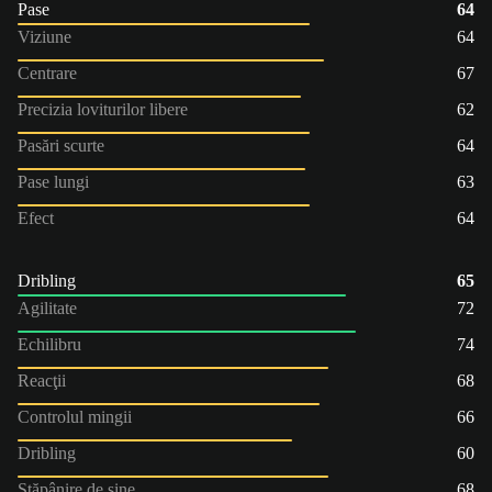
Pase
64
Viziune
64
Centrare
67
Precizia loviturilor libere
62
Pasări scurte
64
Pase lungi
63
Efect
64
Dribling
65
Agilitate
72
Echilibru
74
Reacţii
68
Controlul mingii
66
Dribling
60
Stăpânire de sine
68