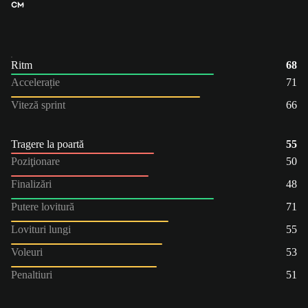
CM
Ritm
68
Accelerație
71
Viteză sprint
66
Tragere la poartă
55
Poziţionare
50
Finalizări
48
Putere lovitură
71
Lovituri lungi
55
Voleuri
53
Penaltiuri
51