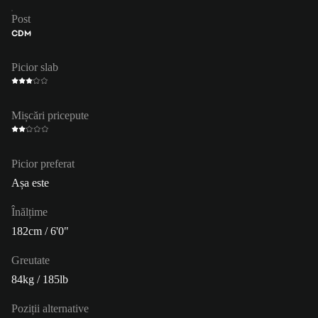
Post
CDM
Picior slab
Mișcări pricepute
Picior preferat
Așa este
Înălțime
182cm / 6'0"
Greutate
84kg / 185lb
Poziții alternative