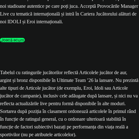
noi stadioane autentice pe care poți juca. Acceptă Provocările Manager
Live cu tematică internațională și intră în Cariera Jucătorului alături de
noi IDOLI și Eroi internaționali.
Joacă acum
Tabelul cu ratingurile jucătorilor reflectă Articolele jucător de aur,
argint și bronz disponibile în Ultimate Team ’26 la lansare. Nu prezintă
alte tipuri de Articole jucător (de exemplu, Eroi, Idoli sau Articole
jucător de campanie), inclusiv cele adăugate după lansare, și nici nu va
reflecta actualizările live pentru formă disponibile în alte moduri.
Sortarea după poziția în clasament ordonează articolele în primul rând
în funcție de ratingul general, cu o ordonare ulterioară stabilită în
funcție de factori subiectivi bazați pe performanța din viața reală a
sportivilor (nu pe atributele articolelor).