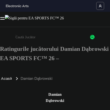
Ratingurile jucătorului Damian Dąbrowski
Enter a minimum of 3 characters or numbers
EA SPORTS FC™ 26 –
Acasă
Damian Dąbrowski
Damian
Dąbrowski