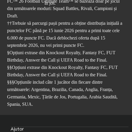
FC™ 26 Football Ultimate Team™ se bazează doar pe jocul
din următoarele moduri: Squad Battles, Rivali, Campioni și
Draft.
††Trebuie să parcurgi pașii pentru a obține distribuția inițială a
punctelor FC până pe 15 iunie 2026 pentru a primi toate cele
6.000 de puncte FC. Dacă deblochezi oferta după 15
septembrie 2026, nu vei primi puncte FC.
§Opțiuni extrase din Knockout Royalty, Fantasy FC, FUT
Birthday, Answer the Call și UEFA Road to the Final.
§§Opțiuni extrase din Knockout Royalty, Fantasy FC, FUT
Birthday, Answer the Call și UEFA Road to the Final.
§§§Opțiunile includ câte 1 jucător din fiecare dintre
următoarele: Argentina, Brazilia, Canada, Anglia, Franța,
Germania, Mexic, Țările de Jos, Portugalia, Arabia Saudită,
Spania, SUA.
Ajutor