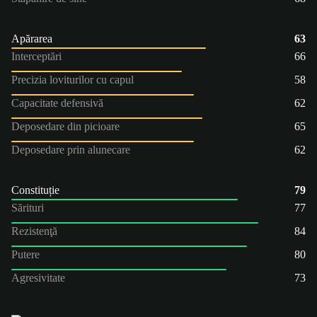
Apărarea
63
Interceptări
66
Precizia loviturilor cu capul
58
Capacitate defensivă
62
Deposedare din picioare
65
Deposedare prin alunecare
62
Constituție
79
Sărituri
77
Rezistenţă
84
Putere
80
Agresivitate
73