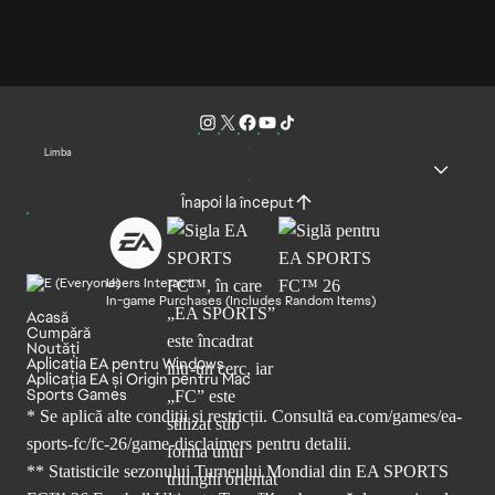
Limba
Înapoi la început
Users Interact
In-game Purchases (Includes Random Items)
Acasă
Cumpără
Noutăți
Aplicația EA pentru Windows
Aplicația EA și Origin pentru Mac
Sports Games
* Se aplică alte condiții și restricții. Consultă
ea.com/games/ea-
sports-fc/fc-26/game-disclaimers
pentru detalii.
** Statisticile sezonului Turneului Mondial din EA SPORTS