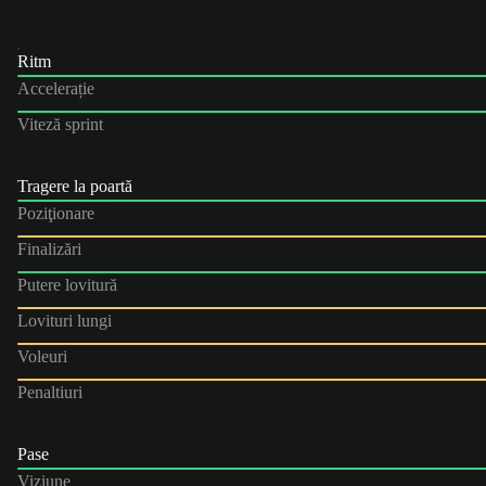
Ritm
Accelerație
Viteză sprint
Tragere la poartă
Poziţionare
Finalizări
Putere lovitură
Lovituri lungi
Voleuri
Penaltiuri
Pase
Viziune