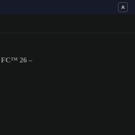
S FC™ 26 –