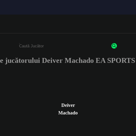
le jucătorului Deiver Machado EA SPORT
Enter a minimum of 3 characters or numbers
Deiver
Machado