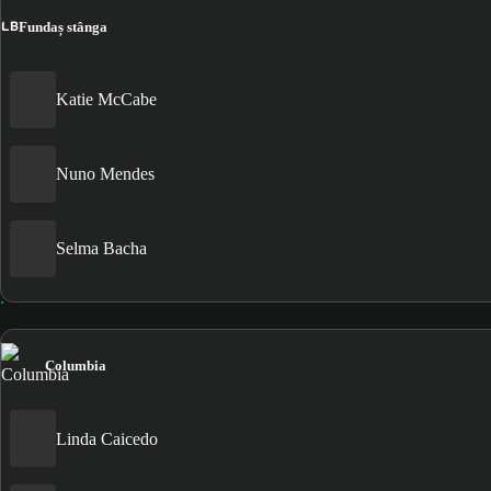
LB
Fundaș stânga
Katie McCabe
Nuno Mendes
Selma Bacha
Columbia
Linda Caicedo