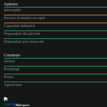
Apărarea
Interceptări
Precizia loviturilor cu capul
Capacitate defensivă
Deposedare din picioare
Deposedare prin alunecare
Constituție
Sărituri
Rezistenţă
Putere
Agresivitate
Anticipare