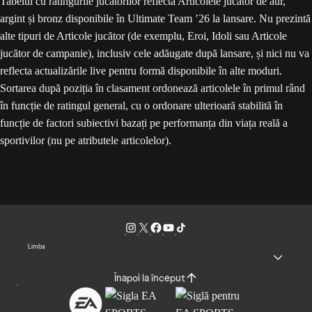
Tabelul cu ratingurile jucătorilor reflectă Articolele jucător de aur,
argint și bronz disponibile în Ultimate Team ’26 la lansare. Nu prezintă
alte tipuri de Articole jucător (de exemplu, Eroi, Idoli sau Articole
jucător de campanie), inclusiv cele adăugate după lansare, și nici nu va
reflecta actualizările live pentru formă disponibile în alte moduri.
Sortarea după poziția în clasament ordonează articolele în primul rând
în funcție de ratingul general, cu o ordonare ulterioară stabilită în
funcție de factori subiectivi bazați pe performanța din viața reală a
sportivilor (nu pe atributele articolelor).
Limba
Înapoi la început