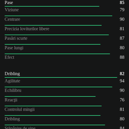
Pase
85
Viziune
79
Centrare
90
Precizia loviturilor libere
81
Pasări scurte
87
Pase lungi
80
Efect
88
Dribling
82
Agilitate
94
Echilibru
90
Reacţii
76
Controlul mingii
81
Dribling
80
Stăpânire de sine
84