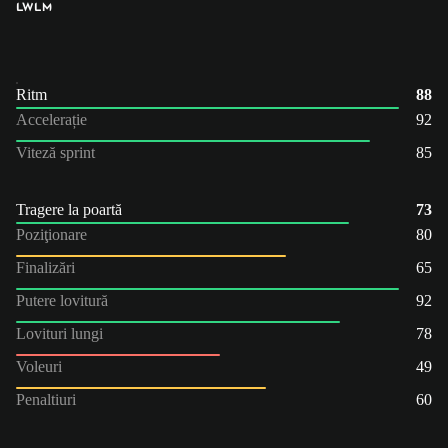
LW
LM
Ritm
88
Accelerație
92
Viteză sprint
85
Tragere la poartă
73
Poziţionare
80
Finalizări
65
Putere lovitură
92
Lovituri lungi
78
Voleuri
49
Penaltiuri
60