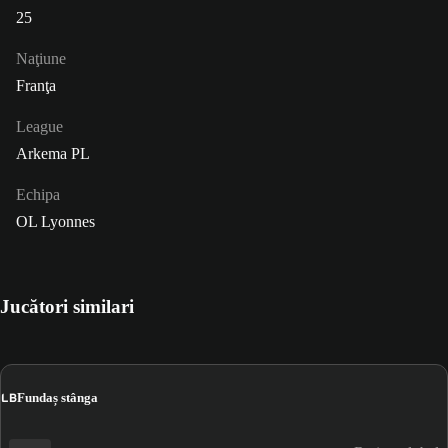
25
Naţiune
Franţa
League
Arkema PL
Echipa
OL Lyonnes
Jucători similari
LB
Fundaș stânga