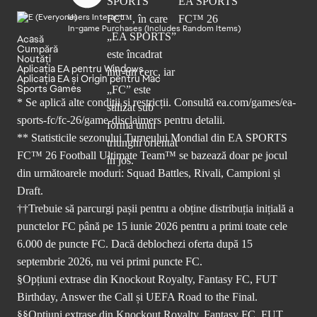
Users Interact
In-game Purchases (Includes Random Items)
Acasă
Cumpără
Noutăți
Aplicația EA pentru Windows
Aplicația EA și Origin pentru Mac
Sports Games
* Se aplică alte condiții și restricții. Consultă
ea.com/games/ea-
sports-fc/fc-26/game-disclaimers
pentru detalii.
** Statisticile sezonului Turneului Mondial din EA SPORTS
FC™ 26 Football Ultimate Team™ se bazează doar pe jocul
din următoarele moduri: Squad Battles, Rivali, Campioni și
Draft.
††Trebuie să parcurgi pașii pentru a obține distribuția inițială a
punctelor FC până pe 15 iunie 2026 pentru a primi toate cele
6.000 de puncte FC. Dacă deblochezi oferta după 15
septembrie 2026, nu vei primi puncte FC.
§Opțiuni extrase din Knockout Royalty, Fantasy FC, FUT
Birthday, Answer the Call și UEFA Road to the Final.
§§Opțiuni extrase din Knockout Royalty, Fantasy FC, FUT