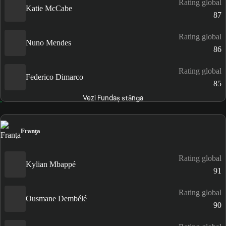
Rating global
Katie McCabe
87
Rating global
Nuno Mendes
86
Rating global
Federico Dimarco
85
Vezi Fundaș stânga
Franţa
Rating global
Kylian Mbappé
91
Rating global
Ousmane Dembélé
90