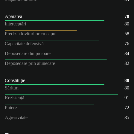
Apărarea
78
Interceptări
80
Precizia loviturilor cu capul
58
Capacitate defensivă
76
Deposedare din picioare
84
Deposedare prin alunecare
82
Constituție
80
Sărituri
80
Rezistenţă
91
Putere
72
Agresivitate
85