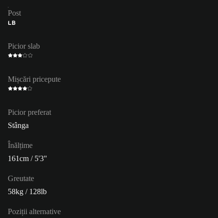
Post
LB
Picior slab
Mișcări pricepute
Picior preferat
Stânga
Înălțime
161cm / 5'3"
Greutate
58kg / 128lb
Poziții alternative