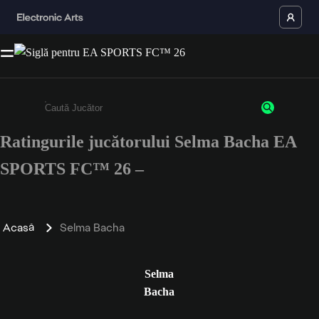
Ratingurile jucătorului Selma Bacha EA
Enter a minimum of 3 characters or numbers
SPORTS FC™ 26 –
Acasă
Selma Bacha
Selma
Bacha