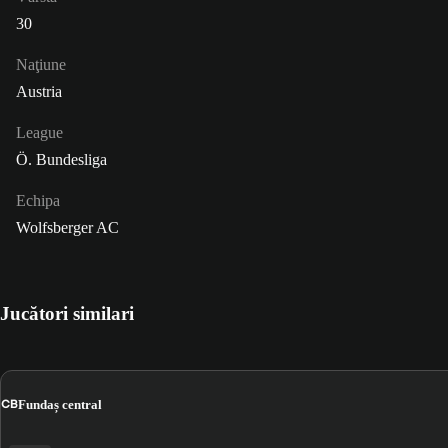
30
Naţiune
Austria
League
Ö. Bundesliga
Echipa
Wolfsberger AC
Jucători similari
CB
Fundaș central