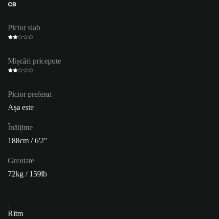
CB
Picior slab
Mișcări pricepute
Picior preferat
Așa este
Înălțime
188cm / 6'2"
Greutate
72kg / 159lb
Ritm