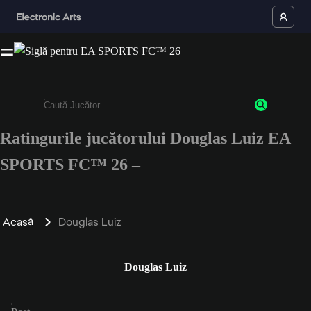
Ratingurile jucătorului Douglas Luiz EA
Enter a minimum of 3 characters or numbers
SPORTS FC™ 26 –
Acasă
Douglas Luiz
Douglas Luiz