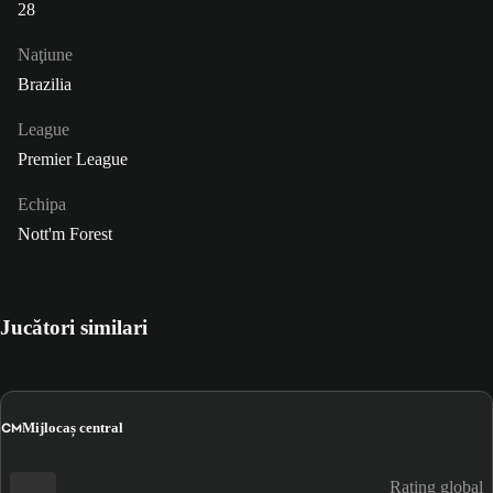
28
Naţiune
Brazilia
League
Premier League
Echipa
Nott'm Forest
Jucători similari
CM
Mijlocaș central
Rating global