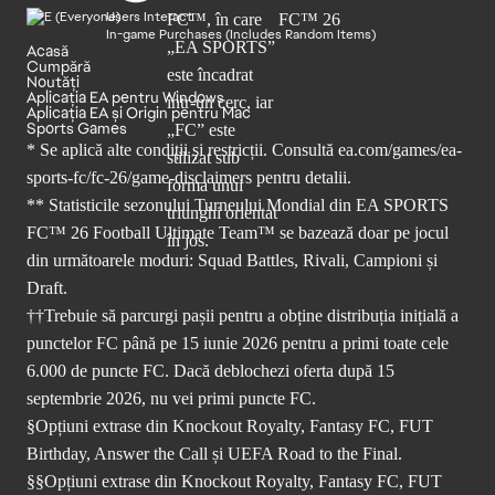
Users Interact
In-game Purchases (Includes Random Items)
Acasă
Cumpără
Noutăți
Aplicația EA pentru Windows
Aplicația EA și Origin pentru Mac
Sports Games
* Se aplică alte condiții și restricții. Consultă
ea.com/games/ea-
sports-fc/fc-26/game-disclaimers
pentru detalii.
** Statisticile sezonului Turneului Mondial din EA SPORTS
FC™ 26 Football Ultimate Team™ se bazează doar pe jocul
din următoarele moduri: Squad Battles, Rivali, Campioni și
Draft.
††Trebuie să parcurgi pașii pentru a obține distribuția inițială a
punctelor FC până pe 15 iunie 2026 pentru a primi toate cele
6.000 de puncte FC. Dacă deblochezi oferta după 15
septembrie 2026, nu vei primi puncte FC.
§Opțiuni extrase din Knockout Royalty, Fantasy FC, FUT
Birthday, Answer the Call și UEFA Road to the Final.
§§Opțiuni extrase din Knockout Royalty, Fantasy FC, FUT