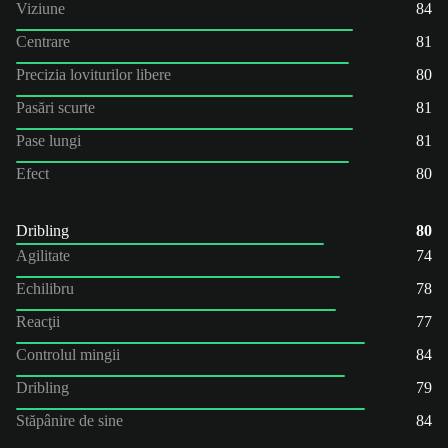
Viziune
84
Centrare
81
Precizia loviturilor libere
80
Pasări scurte
81
Pase lungi
81
Efect
80
Dribling
80
Agilitate
74
Echilibru
78
Reacţii
77
Controlul mingii
84
Dribling
79
Stăpânire de sine
84