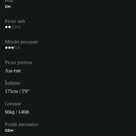
Post
CM
Picior slab
Mișcări pricepute
Picior preferat
Așa este
Înălțime
175cm / 5'9"
Greutate
66kg / 146lb
Poziții alternative
CDM