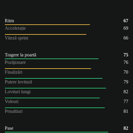
Ritm
67
Accelerație
69
Viteză sprint
66
Tragere la poartă
75
Poziţionare
76
Finalizări
70
Putere lovitură
79
Lovituri lungi
82
Voleuri
77
Penaltiuri
81
Pase
82