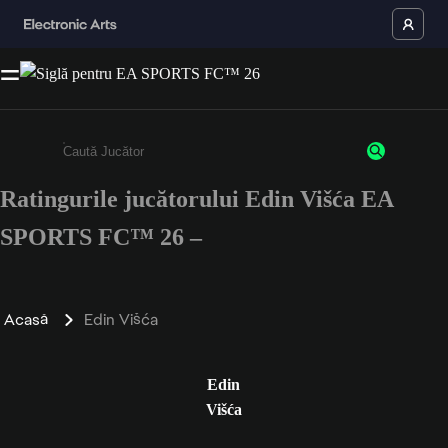
Ratingurile jucătorului Edin Višća EA
Enter a minimum of 3 characters or numbers
SPORTS FC™ 26 –
Acasă
Edin Višća
Edin
Višća