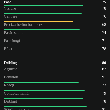
Pase
75
Viziune
78
Centrare
76
Precizia loviturilor libere
68
Pasări scurte
74
Pase lungi
71
Efect
78
Dribling
80
Agilitate
87
Echilibru
91
Reacţii
73
Controlul mingii
79
Dribling
78
Stăpânire de sine
81