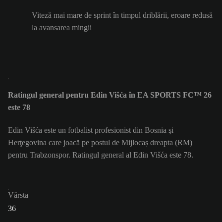
Viteză mai mare de sprint în timpul driblării, eroare redusă
la avansarea mingii
Ratingul general pentru Edin Višća în EA SPORTS FC™ 26
este 78
Edin Višća este un fotbalist profesionist din Bosnia şi
Herţegovina care joacă pe postul de Mijlocaș dreapta (RM)
pentru Trabzonspor. Ratingul general al Edin Višća este 78.
Vârsta
36