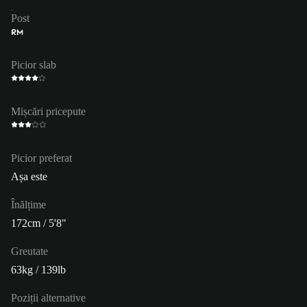
Post
RM
Picior slab
Mișcări pricepute
Picior preferat
Așa este
Înălțime
172cm / 5'8"
Greutate
63kg / 139lb
Poziții alternative