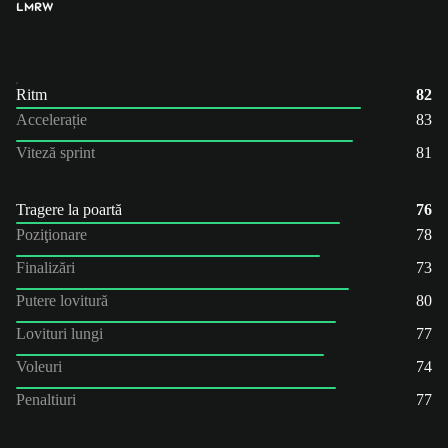
LM
RW
Ritm
82
Accelerație
83
Viteză sprint
81
Tragere la poartă
76
Poziţionare
78
Finalizări
73
Putere lovitură
80
Lovituri lungi
77
Voleuri
74
Penaltiuri
77