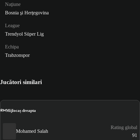
Naţiune
Bosnia şi Herţegovina
League
Trendyol Süper Lig
Echipa
Trabzonspor
Jucători similari
RM
Mijlocaș dreapta
Rating global
Mohamed Salah
91