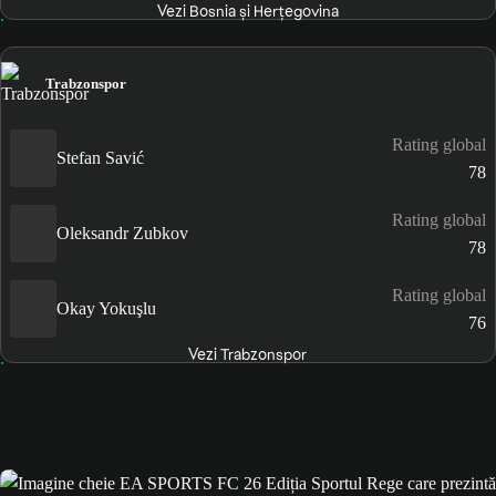
Vezi Bosnia şi Herţegovina
Trabzonspor
Rating global
Stefan Savić
78
Rating global
Oleksandr Zubkov
78
Rating global
Okay Yokuşlu
76
Vezi Trabzonspor