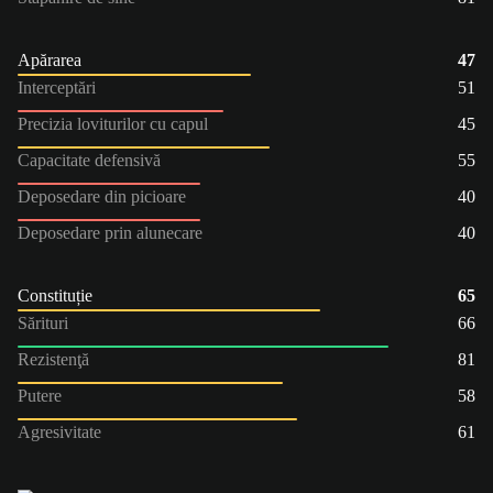
Apărarea
47
Interceptări
51
Precizia loviturilor cu capul
45
Capacitate defensivă
55
Deposedare din picioare
40
Deposedare prin alunecare
40
Constituție
65
Sărituri
66
Rezistenţă
81
Putere
58
Agresivitate
61