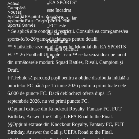
Acasă
Cumpără
Noutăți
Aplicația EA pentru Windows
Aplicația EA și Origin pentru Mac
Sports Games
* Se aplică alte condiții și restricții. Consultă
ea.com/games/ea-
sports-fc/fc-26/game-disclaimers
pentru detalii.
** Statisticile sezonului Turneului Mondial din EA SPORTS
FC™ 26 Football Ultimate Team™ se bazează doar pe jocul
din următoarele moduri: Squad Battles, Rivali, Campioni și
Draft.
††Trebuie să parcurgi pașii pentru a obține distribuția inițială a
punctelor FC până pe 15 iunie 2026 pentru a primi toate cele
6.000 de puncte FC. Dacă deblochezi oferta după 15
septembrie 2026, nu vei primi puncte FC.
§Opțiuni extrase din Knockout Royalty, Fantasy FC, FUT
Birthday, Answer the Call și UEFA Road to the Final.
§§Opțiuni extrase din Knockout Royalty, Fantasy FC, FUT
Birthday, Answer the Call și UEFA Road to the Final.