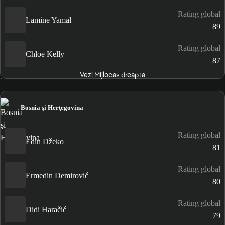
Rating global
Lamine Yamal
89
Rating global
Chloe Kelly
87
Vezi Mijlocaș dreapta
Bosnia şi Herţegovina
Rating global
Edin Džeko
81
Rating global
Ermedin Demirović
80
Rating global
Didi Haračić
79