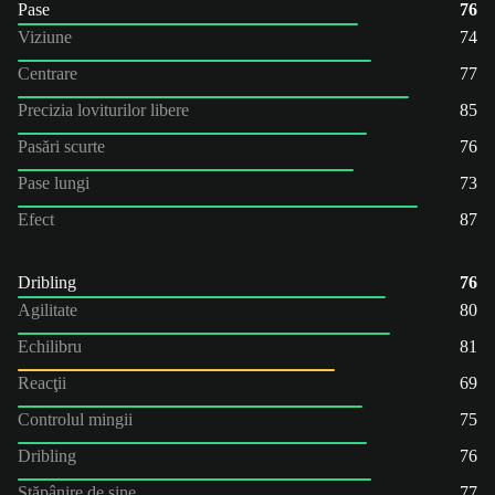
Pase
76
Viziune
74
Centrare
77
Precizia loviturilor libere
85
Pasări scurte
76
Pase lungi
73
Efect
87
Dribling
76
Agilitate
80
Echilibru
81
Reacţii
69
Controlul mingii
75
Dribling
76
Stăpânire de sine
77