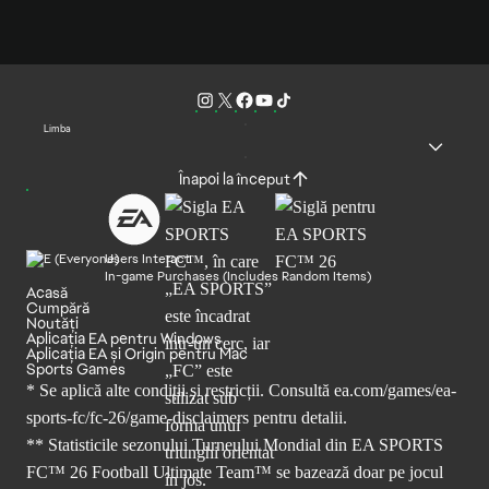
Limba
Înapoi la început
Users Interact
In-game Purchases (Includes Random Items)
Acasă
Cumpără
Noutăți
Aplicația EA pentru Windows
Aplicația EA și Origin pentru Mac
Sports Games
* Se aplică alte condiții și restricții. Consultă
ea.com/games/ea-
sports-fc/fc-26/game-disclaimers
pentru detalii.
** Statisticile sezonului Turneului Mondial din EA SPORTS
FC™ 26 Football Ultimate Team™ se bazează doar pe jocul