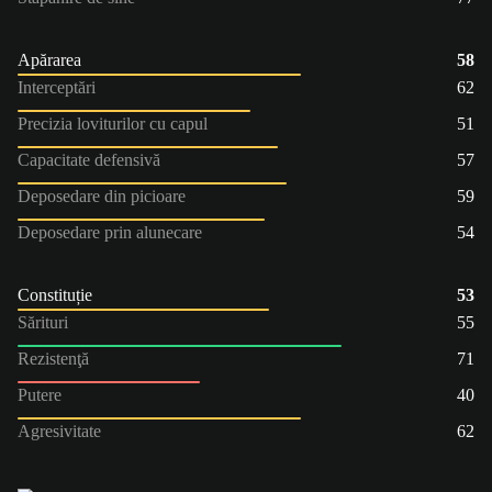
Apărarea
58
Interceptări
62
Precizia loviturilor cu capul
51
Capacitate defensivă
57
Deposedare din picioare
59
Deposedare prin alunecare
54
Constituție
53
Sărituri
55
Rezistenţă
71
Putere
40
Agresivitate
62