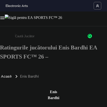
Ratingurile jucătorului Enis Bardhi EA
Enter a minimum of 3 characters or numbers
SPORTS FC™ 26 –
Acasă
Enis Bardhi
Enis
Bardhi