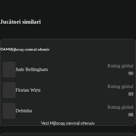
Jucători similari
CAM
Mijlocaș central ofensiv
Rating global
Jude Bellingham
90
Rating global
Florian Wirtz
89
Rating global
Debinha
88
Vezi Mijlocaș central ofensiv