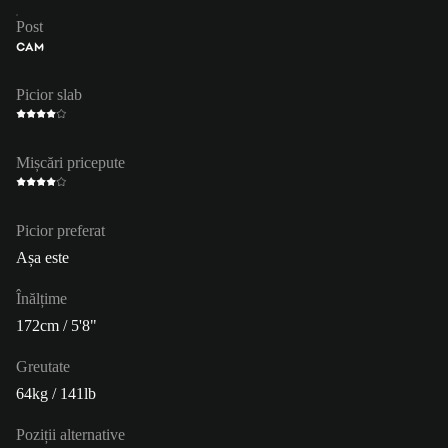
Post
CAM
Picior slab
Mișcări pricepute
Picior preferat
Așa este
Înălțime
172cm / 5'8"
Greutate
64kg / 141lb
Poziții alternative