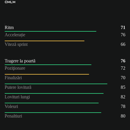
CM
LM
Ritm
71
Accelerație
76
Viteză sprint
66
Tragere la poartă
76
Poziţionare
72
Finalizări
70
Putere lovitură
85
Lovituri lungi
82
Voleuri
78
Penaltiuri
80