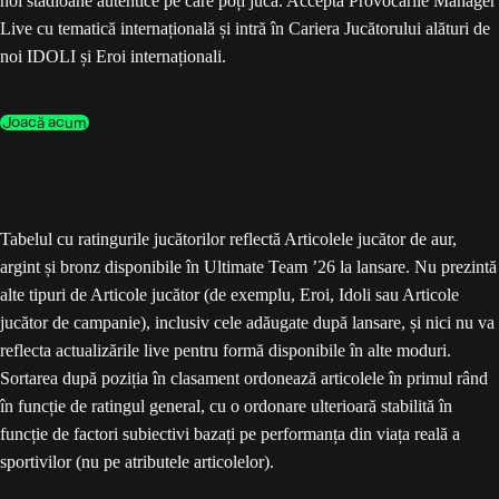
noi stadioane autentice pe care poți juca. Acceptă Provocările Manager
Live cu tematică internațională și intră în Cariera Jucătorului alături de
noi IDOLI și Eroi internaționali.
Joacă acum
Tabelul cu ratingurile jucătorilor reflectă Articolele jucător de aur,
argint și bronz disponibile în Ultimate Team ’26 la lansare. Nu prezintă
alte tipuri de Articole jucător (de exemplu, Eroi, Idoli sau Articole
jucător de campanie), inclusiv cele adăugate după lansare, și nici nu va
reflecta actualizările live pentru formă disponibile în alte moduri.
Sortarea după poziția în clasament ordonează articolele în primul rând
în funcție de ratingul general, cu o ordonare ulterioară stabilită în
funcție de factori subiectivi bazați pe performanța din viața reală a
sportivilor (nu pe atributele articolelor).