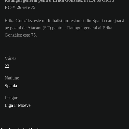
Ratingul general pentru Érika González în EA SPORTS
FC™ 26 este 75
Érika González este un fotbalist profesionist din Spania care joacă
pe postul de Atacant (ST) pentru . Ratingul general al Érika
González este 75.
Vârsta
22
Naţiune
Spania
League
Liga F Moeve