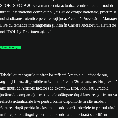
SPORTS FC™ 26. Cea mai recentă actualizare introduce un mod de
turneu internațional complet nou, cu 48 de echipe naționale, precum și
noi stadioane autentice pe care poți juca. Acceptă Provocările Manager
Live cu tematică internațională și intră în Cariera Jucătorului alături de
noi IDOLI și Eroi internaționali.
Joacă acum
Tabelul cu ratingurile jucătorilor reflectă Articolele jucător de aur,
argint și bronz disponibile în Ultimate Team ’26 la lansare. Nu prezintă
alte tipuri de Articole jucător (de exemplu, Eroi, Idoli sau Articole
jucător de campanie), inclusiv cele adăugate după lansare, și nici nu va
reflecta actualizările live pentru formă disponibile în alte moduri.
Sortarea după poziția în clasament ordonează articolele în primul rând
în funcție de ratingul general, cu o ordonare ulterioară stabilită în