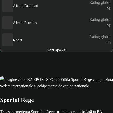
Rating global
Aitana Bonmatí
91
Rating global
Alexia Putellas
91
Rating global
Rodri
90
Vezi Spania
Sportul Rege
Trăiește experiența Sportului Rege mai intens ca niciodată în EA