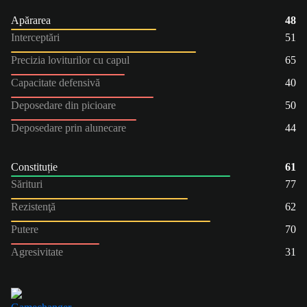
Apărarea
48
Interceptări
51
Precizia loviturilor cu capul
65
Capacitate defensivă
40
Deposedare din picioare
50
Deposedare prin alunecare
44
Constituție
61
Sărituri
77
Rezistenţă
62
Putere
70
Agresivitate
31