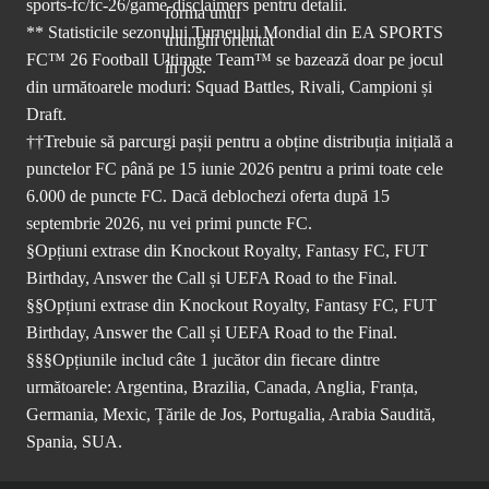
sports-fc/fc-26/game-disclaimers
pentru detalii.
** Statisticile sezonului Turneului Mondial din EA SPORTS
FC™ 26 Football Ultimate Team™ se bazează doar pe jocul
din următoarele moduri: Squad Battles, Rivali, Campioni și
Draft.
††Trebuie să parcurgi pașii pentru a obține distribuția inițială a
punctelor FC până pe 15 iunie 2026 pentru a primi toate cele
6.000 de puncte FC. Dacă deblochezi oferta după 15
septembrie 2026, nu vei primi puncte FC.
§Opțiuni extrase din Knockout Royalty, Fantasy FC, FUT
Birthday, Answer the Call și UEFA Road to the Final.
§§Opțiuni extrase din Knockout Royalty, Fantasy FC, FUT
Birthday, Answer the Call și UEFA Road to the Final.
§§§Opțiunile includ câte 1 jucător din fiecare dintre
următoarele: Argentina, Brazilia, Canada, Anglia, Franța,
Germania, Mexic, Țările de Jos, Portugalia, Arabia Saudită,
Spania, SUA.