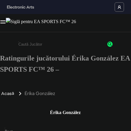
Ratingurile jucătorului Érika González EA
Enter a minimum of 3 characters or numbers
SPORTS FC™ 26 –
Acasă
Érika González
Érika González