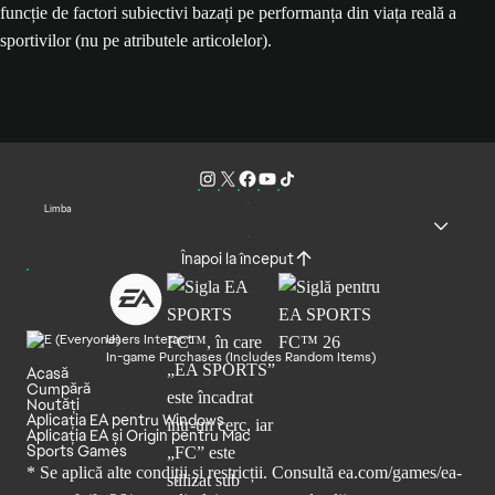
funcție de factori subiectivi bazați pe performanța din viața reală a
sportivilor (nu pe atributele articolelor).
Limba
Înapoi la început
Users Interact
In-game Purchases (Includes Random Items)
Acasă
Cumpără
Noutăți
Aplicația EA pentru Windows
Aplicația EA și Origin pentru Mac
Sports Games
* Se aplică alte condiții și restricții. Consultă
ea.com/games/ea-