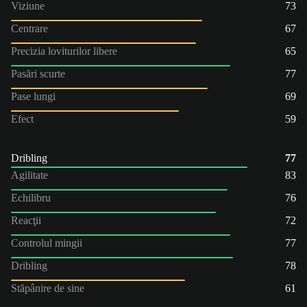
Viziune
73
Centrare
67
Precizia loviturilor libere
65
Pasări scurte
77
Pase lungi
69
Efect
59
Dribling
77
Agilitate
83
Echilibru
76
Reacţii
72
Controlul mingii
77
Dribling
78
Stăpânire de sine
61