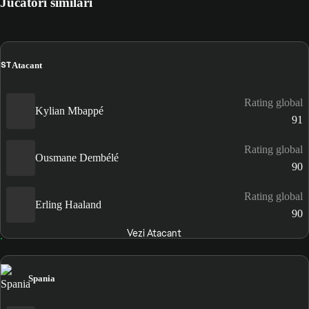
Jucători similari
ST
Atacant
Rating global
Kylian Mbappé
91
Rating global
Ousmane Dembélé
90
Rating global
Erling Haaland
90
Vezi Atacant
Spania