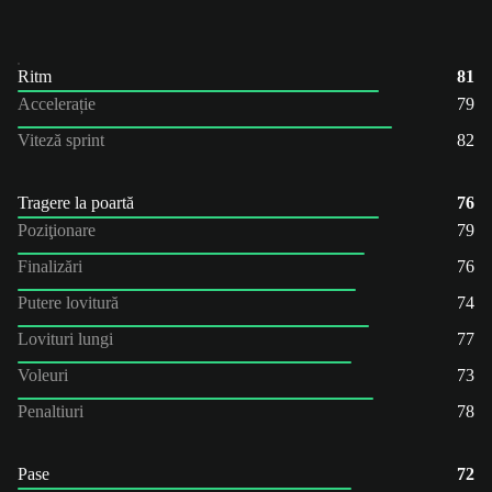
Ritm
81
Accelerație
79
Viteză sprint
82
Tragere la poartă
76
Poziţionare
79
Finalizări
76
Putere lovitură
74
Lovituri lungi
77
Voleuri
73
Penaltiuri
78
Pase
72