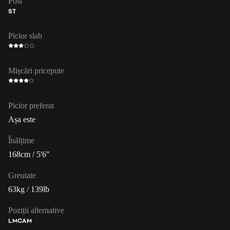
Post
ST
Picior slab
Mișcări pricepute
Picior preferat
Așa este
Înălțime
168cm / 5'6"
Greutate
63kg / 139lb
Poziții alternative
LM
CAM