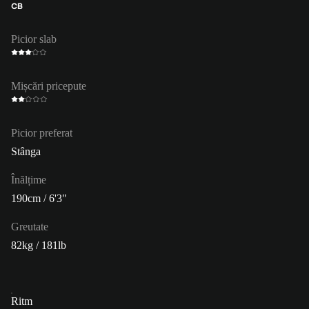
CB
Picior slab
Mișcări pricepute
Picior preferat
Stânga
Înălțime
190cm / 6'3"
Greutate
82kg / 181lb
Ritm