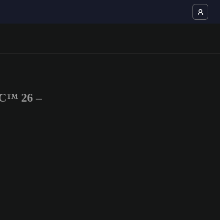
FC™ 26 –