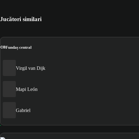
Jucători similari
CB
Fundaș central
Virgil van Dijk
Mapi León
Gabriel