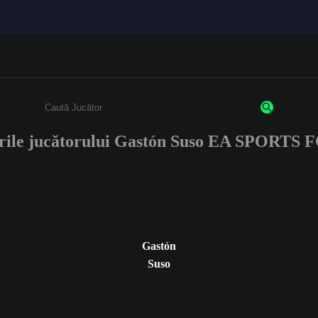
rile jucătorului Gastón Suso EA SPORTS 
Enter a minimum of 3 characters or numbers
Gastón
Suso