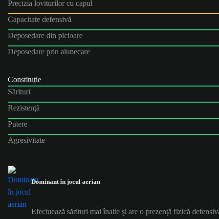
Precizia loviturilor cu capul
Capacitate defensivă
Deposedare din picioare
Deposedare prin alunecare
Constituție
Sărituri
Rezistenţă
Putere
Agresivitate
Dominant în jocul aerian
Efectuează sărituri mai înalte și are o prezență fizică defensiv