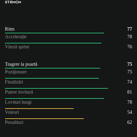
ST
RM
CM
Ritm
77
Accelerație
78
Viteză sprint
76
Tragere la poartă
75
Poziţionare
75
Finalizări
74
Putere lovitură
81
Lovituri lungi
78
Voleuri
54
Penaltiuri
62