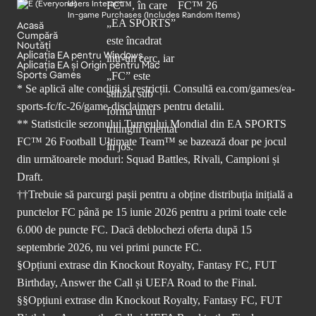
Users Interact
In-game Purchases (Includes Random Items)
Acasă
Cumpără
Noutăți
Aplicația EA pentru Windows
Aplicația EA și Origin pentru Mac
Sports Games
* Se aplică alte condiții și restricții. Consultă
ea.com/games/ea-
sports-fc/fc-26/game-disclaimers
pentru detalii.
** Statisticile sezonului Turneului Mondial din EA SPORTS
FC™ 26 Football Ultimate Team™ se bazează doar pe jocul
din următoarele moduri: Squad Battles, Rivali, Campioni și
Draft.
††Trebuie să parcurgi pașii pentru a obține distribuția inițială a
punctelor FC până pe 15 iunie 2026 pentru a primi toate cele
6.000 de puncte FC. Dacă deblochezi oferta după 15
septembrie 2026, nu vei primi puncte FC.
§Opțiuni extrase din Knockout Royalty, Fantasy FC, FUT
Birthday, Answer the Call și UEFA Road to the Final.
§§Opțiuni extrase din Knockout Royalty, Fantasy FC, FUT