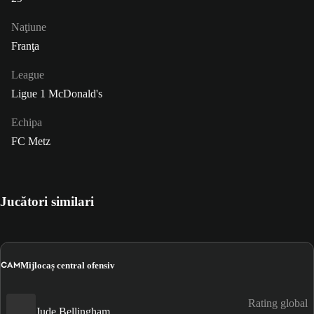
Naţiune
Franţa
League
Ligue 1 McDonald's
Echipa
FC Metz
Jucători similari
CAM
Mijlocaș central ofensiv
Rating global
Jude Bellingham