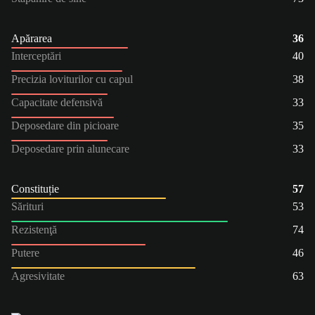
Apărarea
36
Interceptări
40
Precizia loviturilor cu capul
38
Capacitate defensivă
33
Deposedare din picioare
35
Deposedare prin alunecare
33
Constituție
57
Sărituri
53
Rezistenţă
74
Putere
46
Agresivitate
63