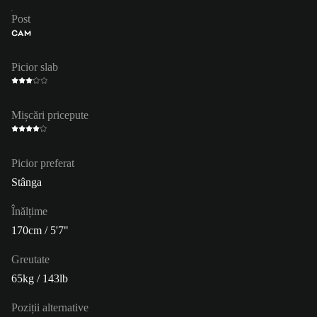
Post
CAM
Picior slab
Mișcări pricepute
Picior preferat
Stânga
Înălțime
170cm / 5'7"
Greutate
65kg / 143lb
Poziții alternative