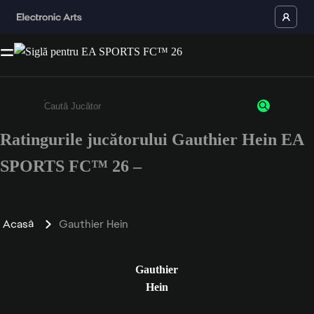
Ratingurile jucătorului Gauthier Hein EA
Enter a minimum of 3 characters or numbers
SPORTS FC™ 26 –
Acasă
Gauthier Hein
Gauthier
Hein