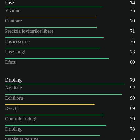
Pase
74
Viziune
75
Centrare
70
Precizia loviturilor libere
71
Pasări scurte
76
Pase lungi
73
Efect
80
Dribling
79
Agilitate
92
Echilibru
90
Reacţii
69
Controlul mingii
76
Dribling
78
Stăpânire de sine
73