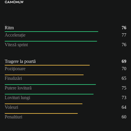
CAM
CM
LW
Ritm
76
Accelerație
77
Viteză sprint
76
Tragere la poartă
69
Poziţionare
70
Finalizări
65
Putere lovitură
75
Lovituri lungi
73
Voleuri
64
Penaltiuri
60