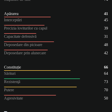
Apărarea
41
Interceptări
45
Precizia loviturilor cu capul
39
Capacitate defensivă
31
Deposedare din picioare
48
Deposedare prin alunecare
42
Constituție
66
Sărituri
64
Rezistenţă
73
Putere
70
Agresivitate
50