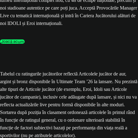
turneu internațional complet nou, cu 48 de echipe naționale, precum și
noi stadioane autentice pe care poți juca. Acceptă Provocările Manager
Live cu tematică internațională și intră în Cariera Jucătorului alături de
noi IDOLI și Eroi internaționali.
Joacă acum
Tabelul cu ratingurile jucătorilor reflectă Articolele jucător de aur,
argint și bronz disponibile în Ultimate Team ’26 la lansare. Nu prezintă
alte tipuri de Articole jucător (de exemplu, Eroi, Idoli sau Articole
jucător de campanie), inclusiv cele adăugate după lansare, și nici nu va
reflecta actualizările live pentru formă disponibile în alte moduri.
Sortarea după poziția în clasament ordonează articolele în primul rând
în funcție de ratingul general, cu o ordonare ulterioară stabilită în
funcție de factori subiectivi bazați pe performanța din viața reală a
sportivilor (nu pe atributele articolelor).