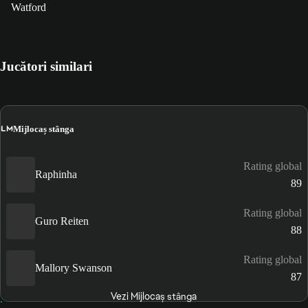
Watford
Jucători similari
LM
Mijlocaș stânga
Rating global
Raphinha
89
Rating global
Guro Reiten
88
Rating global
Mallory Swanson
87
Vezi Mijlocaș stânga