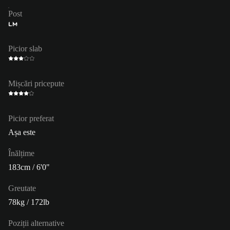
Post
LM
Picior slab
Mișcări pricepute
Picior preferat
Așa este
Înălțime
183cm / 6'0"
Greutate
78kg / 172lb
Poziții alternative