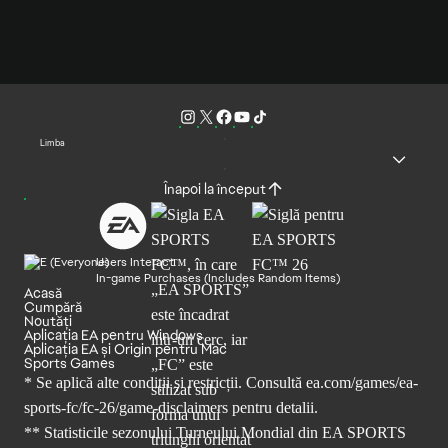
Limba
Înapoi la început
Users Interact
In-game Purchases (Includes Random Items)
Acasă
Cumpără
Noutăți
Aplicația EA pentru Windows
Aplicația EA și Origin pentru Mac
Sports Games
* Se aplică alte condiții și restricții. Consultă
ea.com/games/ea-
sports-fc/fc-26/game-disclaimers
pentru detalii.
** Statisticile sezonului Turneului Mondial din EA SPORTS