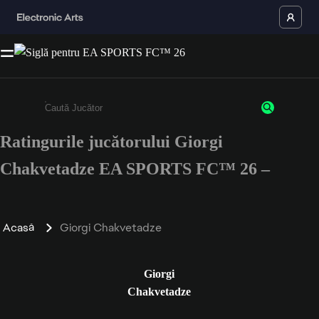
Ratingurile jucătorului Giorgi
Enter a minimum of 3 characters or numbers
Chakvetadze EA SPORTS FC™ 26 –
Acasă
Giorgi Chakvetadze
Giorgi
Chakvetadze