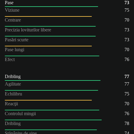
Pase
73
Viziune
75
Centrare
70
Precizia loviturilor libere
73
Pasări scurte
73
Pase lungi
70
Efect
76
Dribling
77
Agilitate
77
Echilibru
75
Reacţii
70
Controlul mingii
76
Dribling
78
Stăpânire de sine
74