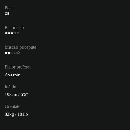
Post
CB
Picior slab
Mișcări pricepute
Picior preferat
Așa este
Înălțime
198cm / 6'6"
Greutate
82kg / 181lb