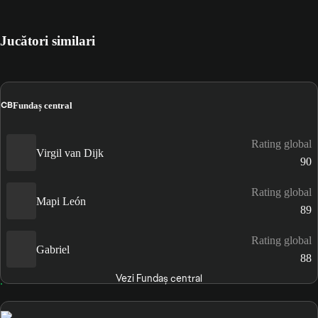
Jucători similari
CB
Fundaș central
Rating global
Virgil van Dijk
90
Rating global
Mapi León
89
Rating global
Gabriel
88
Vezi Fundaș central