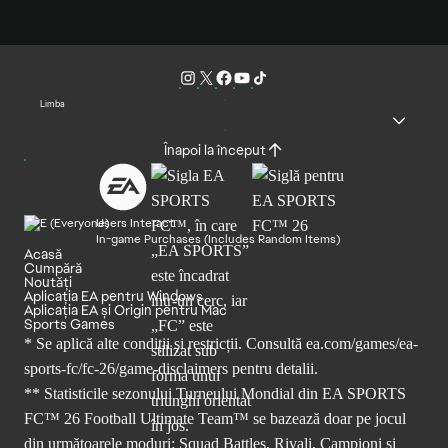
Limba
Înapoi la început
Users Interact
In-game Purchases (Includes Random Items)
Acasă
Cumpără
Noutăți
Aplicația EA pentru Windows
Aplicația EA și Origin pentru Mac
Sports Games
* Se aplică alte condiții și restricții. Consultă
ea.com/games/ea-
sports-fc/fc-26/game-disclaimers
pentru detalii.
** Statisticile sezonului Turneului Mondial din EA SPORTS
FC™ 26 Football Ultimate Team™ se bazează doar pe jocul
din următoarele moduri: Squad Battles, Rivali, Campioni și