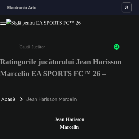
Ratingurile jucătorului Jean Harisson
Enter a minimum of 3 characters or numbers
Marcelin EA SPORTS FC™ 26 –
Acasă
Jean Harisson Marcelin
Jean Harisson
Marcelin