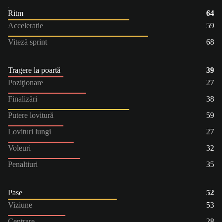
Ritm
64
Accelerație
59
Viteză sprint
68
Tragere la poartă
39
Poziţionare
27
Finalizări
38
Putere lovitură
59
Lovituri lungi
27
Voleuri
32
Penaltiuri
35
Pase
52
Viziune
53
Centrare
28