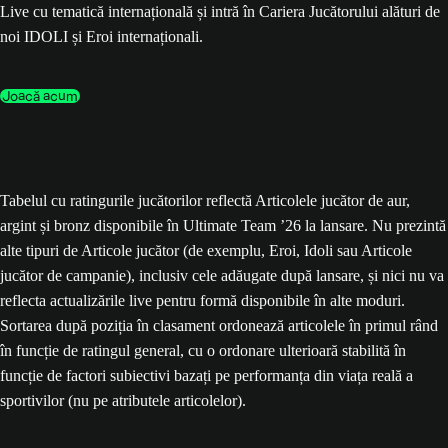
Live cu tematică internațională și intră în Cariera Jucătorului alături de
noi IDOLI și Eroi internaționali.
Joacă acum
Tabelul cu ratingurile jucătorilor reflectă Articolele jucător de aur,
argint și bronz disponibile în Ultimate Team ’26 la lansare. Nu prezintă
alte tipuri de Articole jucător (de exemplu, Eroi, Idoli sau Articole
jucător de campanie), inclusiv cele adăugate după lansare, și nici nu va
reflecta actualizările live pentru formă disponibile în alte moduri.
Sortarea după poziția în clasament ordonează articolele în primul rând
în funcție de ratingul general, cu o ordonare ulterioară stabilită în
funcție de factori subiectivi bazați pe performanța din viața reală a
sportivilor (nu pe atributele articolelor).