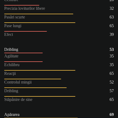
Precizia loviturilor libere
32
Pasări scurte
63
Pase lungi
65
Efect
39
Dribling
53
Agilitate
35
Echilibru
35
Reacţii
65
Controlul mingii
52
Dribling
57
Stăpânire de sine
65
Apărarea
69