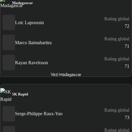
Madagascar
Rating global
Loïc Lapoussin
72
Rating global
Marco Ilaimaharitra
71
Rating global
Rayan Raveloson
71
Vezi Madagascar
SK Rapid
Rating global
Serge-Philippe Raux-Yao
73
Rating global