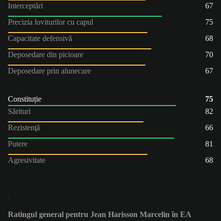
Interceptări
67
Precizia loviturilor cu capul
75
Capacitate defensivă
68
Deposedare din picioare
70
Deposedare prin alunecare
67
Constituție
75
Sărituri
82
Rezistenţă
66
Putere
81
Agresivitate
68
Ratingul general pentru Jean Harisson Marcelin în EA