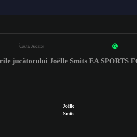
rile jucătorului Joëlle Smits EA SPORTS 
Enter a minimum of 3 characters or numbers
Joëlle
Smits