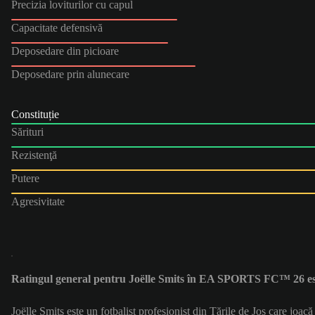
Precizia loviturilor cu capul
Capacitate defensivă
Deposedare din picioare
Deposedare prin alunecare
Constituție
Sărituri
Rezistenţă
Putere
Agresivitate
Ratingul general pentru Joëlle Smits în EA SPORTS FC™ 26 es
Joëlle Smits este un fotbalist profesionist din Țările de Jos care joac