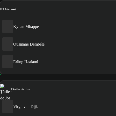
ST
Atacant
Kylian Mbappé
Ousmane Dembélé
Erling Haaland
Țările de Jos
Virgil van Dijk