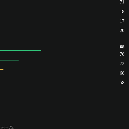
71
18
17
20
68
78
72
68
58
 este 75.