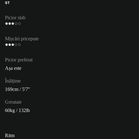
ST
Picior slab
Mișcări pricepute
Picior preferat
Așa este
Înălțime
169cm / 5'7"
Greutate
60kg / 132lb
Ritm