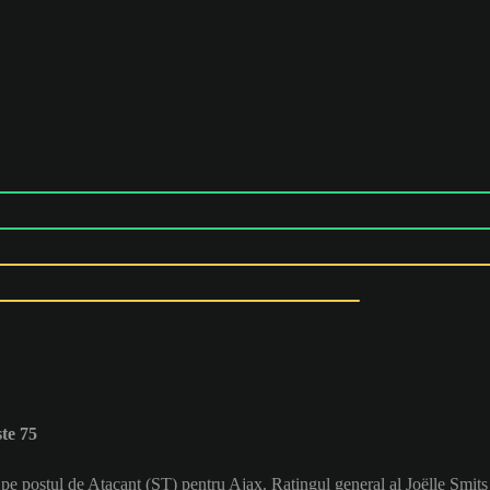
te 75
ă pe postul de Atacant (ST) pentru Ajax. Ratingul general al Joëlle Smits