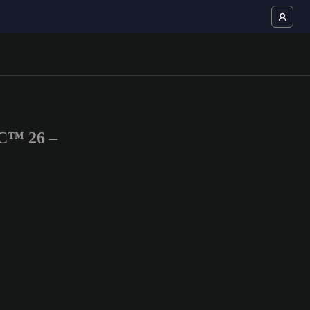
FC™ 26 –