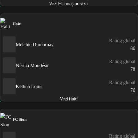
Vezi Mijlocaș central
Haiti
Rating global
Melchie Dumornay
86
Rating global
Nérilia Mondésir
78
Rating global
Kethna Louis
76
Vezi Haiti
FC Sion
Rating global