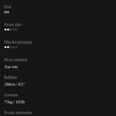
Post
CM
Picior slab
Mișcări pricepute
Picior preferat
Așa este
Înălțime
188cm / 6'2"
Greutate
75kg / 165lb
Poziții alternative