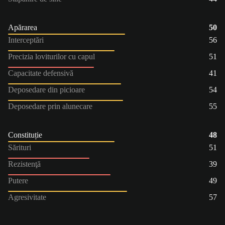
Apărarea
50
Interceptări
56
Precizia loviturilor cu capul
51
Capacitate defensivă
41
Deposedare din picioare
54
Deposedare prin alunecare
55
Constituție
48
Sărituri
51
Rezistenţă
39
Putere
49
Agresivitate
57