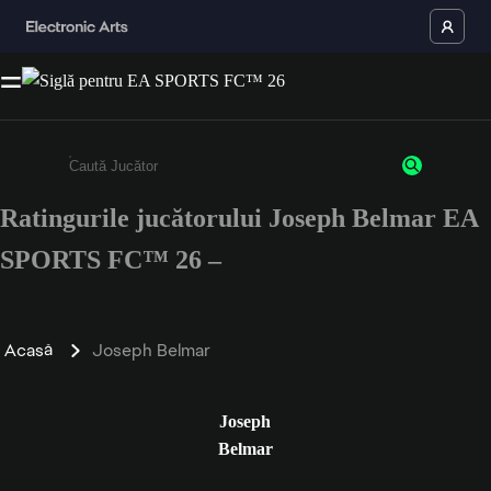
Ratingurile jucătorului Joseph Belmar EA
Enter a minimum of 3 characters or numbers
SPORTS FC™ 26 –
Acasă
Joseph Belmar
Joseph
Belmar