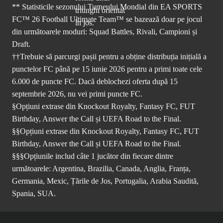
** Statisticile sezonului Turneului Mondial din EA SPORTS
FC™ 26 Football Ultimate Team™ se bazează doar pe jocul
din următoarele moduri: Squad Battles, Rivali, Campioni și
Draft.
††Trebuie să parcurgi pașii pentru a obține distribuția inițială a
punctelor FC până pe 15 iunie 2026 pentru a primi toate cele
6.000 de puncte FC. Dacă deblochezi oferta după 15
septembrie 2026, nu vei primi puncte FC.
§Opțiuni extrase din Knockout Royalty, Fantasy FC, FUT
Birthday, Answer the Call și UEFA Road to the Final.
§§Opțiuni extrase din Knockout Royalty, Fantasy FC, FUT
Birthday, Answer the Call și UEFA Road to the Final.
§§§Opțiunile includ câte 1 jucător din fiecare dintre
următoarele: Argentina, Brazilia, Canada, Anglia, Franța,
Germania, Mexic, Țările de Jos, Portugalia, Arabia Saudită,
Spania, SUA.