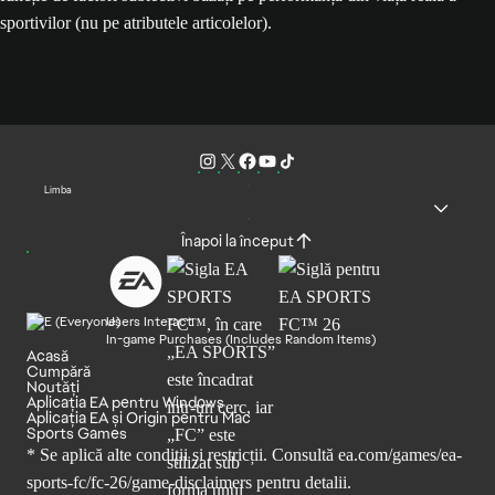
sportivilor (nu pe atributele articolelor).
Limba
Înapoi la început
Users Interact
In-game Purchases (Includes Random Items)
Acasă
Cumpără
Noutăți
Aplicația EA pentru Windows
Aplicația EA și Origin pentru Mac
Sports Games
* Se aplică alte condiții și restricții. Consultă
ea.com/games/ea-
sports-fc/fc-26/game-disclaimers
pentru detalii.