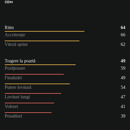
CDM
Ritm
64
Accelerație
66
Viteză sprint
62
Tragere la poartă
49
Poziţionare
59
Finalizări
49
Putere lovitură
54
Lovituri lungi
47
Voleuri
41
Penaltiuri
39