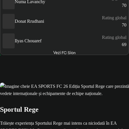
Numa Lavanchy
70
Rating global
Donat Rrudhani
70
Rating global
Ilyas Chouaref
69
Vezi FC Sion
Sportul Rege
Trăiește experiența Sportului Rege mai intens ca niciodată în EA