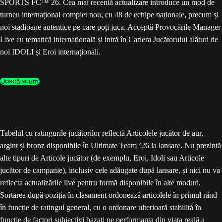
SPORTS FC™ 26. Cea mai recentă actualizare introduce un mod de
turneu internațional complet nou, cu 48 de echipe naționale, precum și
noi stadioane autentice pe care poți juca. Acceptă Provocările Manager
Live cu tematică internațională și intră în Cariera Jucătorului alături de
noi IDOLI și Eroi internaționali.
Joacă acum
Tabelul cu ratingurile jucătorilor reflectă Articolele jucător de aur,
argint și bronz disponibile în Ultimate Team ’26 la lansare. Nu prezintă
alte tipuri de Articole jucător (de exemplu, Eroi, Idoli sau Articole
jucător de campanie), inclusiv cele adăugate după lansare, și nici nu va
reflecta actualizările live pentru formă disponibile în alte moduri.
Sortarea după poziția în clasament ordonează articolele în primul rând
în funcție de ratingul general, cu o ordonare ulterioară stabilită în
funcție de factori subiectivi bazați pe performanța din viața reală a