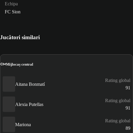
Echipa
FC Sion
Jucători similari
CM
Mijlocaș central
Rating global
Aitana Bonmatí
91
Rating global
Alexia Putellas
91
Rating global
Mariona
89