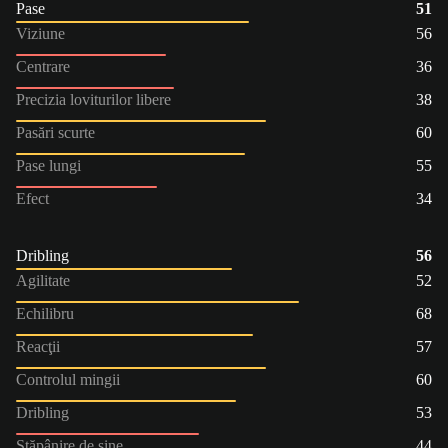
Pase
51
Viziune
56
Centrare
36
Precizia loviturilor libere
38
Pasări scurte
60
Pase lungi
55
Efect
34
Dribling
56
Agilitate
52
Echilibru
68
Reacţii
57
Controlul mingii
60
Dribling
53
Stăpânire de sine
44