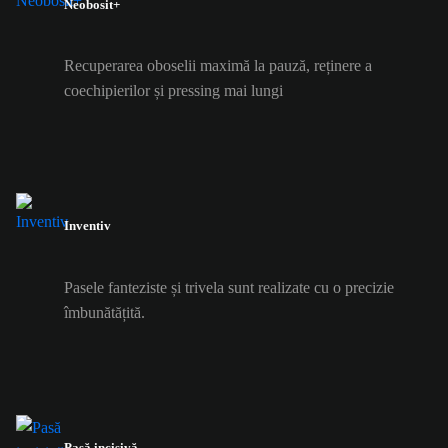
Neobosit+
Recuperarea oboselii maximă la pauză, reținere a
coechipierilor și pressing mai lungi
Inventiv
Pasele fanteziste și trivela sunt realizate cu o precizie
îmbunătățită.
Pasă incisivă