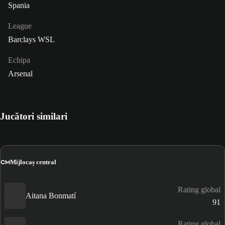
Spania
League
Barclays WSL
Echipa
Arsenal
Jucători similari
CM
Mijlocaș central
Rating global
Aitana Bonmatí
91
Rating global