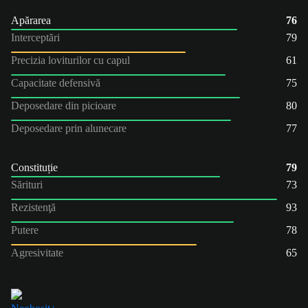
Apărarea
76
Interceptări
79
Precizia loviturilor cu capul
61
Capacitate defensivă
75
Deposedare din picioare
80
Deposedare prin alunecare
77
Constituție
79
Sărituri
73
Rezistenţă
93
Putere
78
Agresivitate
65