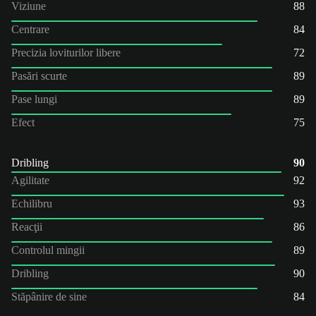
Viziune
88
Centrare
84
Precizia loviturilor libere
72
Pasări scurte
89
Pase lungi
89
Efect
75
Dribling
90
Agilitate
92
Echilibru
93
Reacţii
86
Controlul mingii
89
Dribling
90
Stăpânire de sine
84