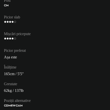
Post
CM
Picior slab
Mișcări pricepute
Picior preferat
Așa este
Înălțime
165cm / 5'5"
Greutate
62kg / 137lb
Poziții alternative
CDM
RW
CAM