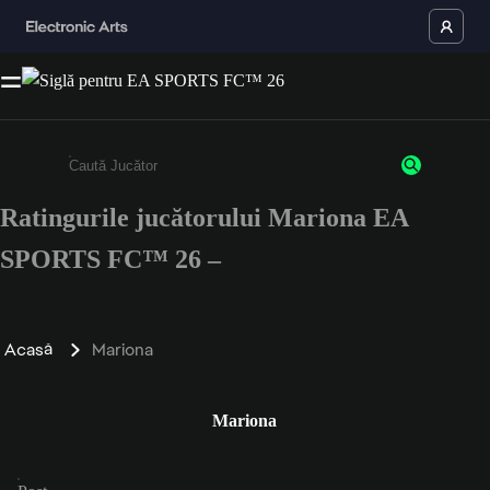
Ratingurile jucătorului Mariona EA
Enter a minimum of 3 characters or numbers
SPORTS FC™ 26 –
Acasă
Mariona
Mariona