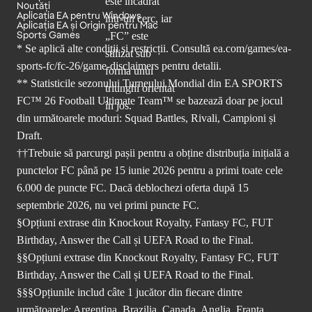
Noutăți
Aplicația EA pentru Windows
Aplicația EA și Origin pentru Mac
Sports Games
* Se aplică alte condiții și restricții. Consultă
ea.com/games/ea-
sports-fc/fc-26/game-disclaimers
pentru detalii.
** Statisticile sezonului Turneului Mondial din EA SPORTS
FC™ 26 Football Ultimate Team™ se bazează doar pe jocul
din următoarele moduri: Squad Battles, Rivali, Campioni și
Draft.
††Trebuie să parcurgi pașii pentru a obține distribuția inițială a
punctelor FC până pe 15 iunie 2026 pentru a primi toate cele
6.000 de puncte FC. Dacă deblochezi oferta după 15
septembrie 2026, nu vei primi puncte FC.
§Opțiuni extrase din Knockout Royalty, Fantasy FC, FUT
Birthday, Answer the Call și UEFA Road to the Final.
§§Opțiuni extrase din Knockout Royalty, Fantasy FC, FUT
Birthday, Answer the Call și UEFA Road to the Final.
§§§Opțiunile includ câte 1 jucător din fiecare dintre
următoarele: Argentina, Brazilia, Canada, Anglia, Franța,