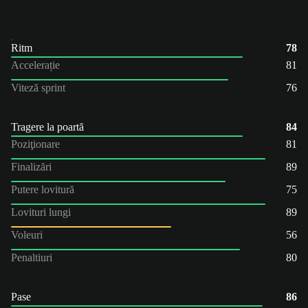
Ritm
78
Accelerație
81
Viteză sprint
76
Tragere la poartă
84
Poziţionare
81
Finalizări
89
Putere lovitură
75
Lovituri lungi
89
Voleuri
56
Penaltiuri
80
Pase
86