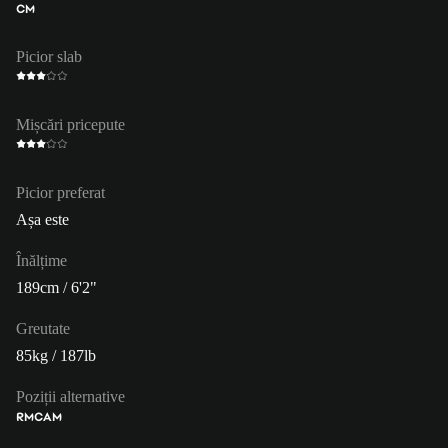
CM
Picior slab
Mișcări pricepute
Picior preferat
Așa este
Înălțime
189cm / 6'2"
Greutate
85kg / 187lb
Poziții alternative
RM
CAM