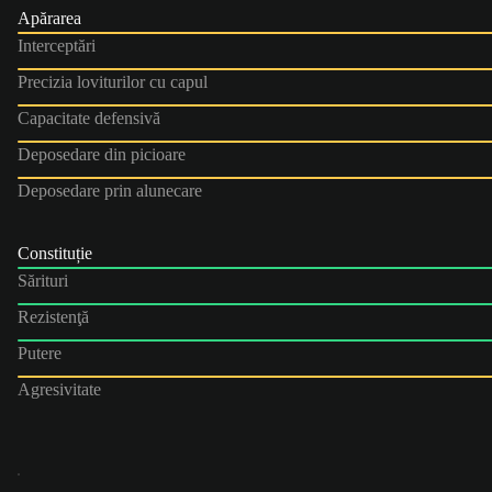
Apărarea
Interceptări
Precizia loviturilor cu capul
Capacitate defensivă
Deposedare din picioare
Deposedare prin alunecare
Constituție
Sărituri
Rezistenţă
Putere
Agresivitate