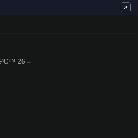
 FC™ 26 –