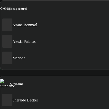
CM
Mijlocaș central
Aitana Bonmatí
Alexia Putellas
Mariona
Suriname
Sheraldo Becker