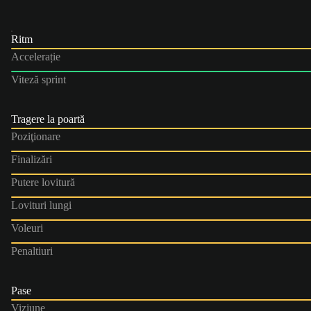
Ritm
Accelerație
Viteză sprint
Tragere la poartă
Poziţionare
Finalizări
Putere lovitură
Lovituri lungi
Voleuri
Penaltiuri
Pase
Viziune