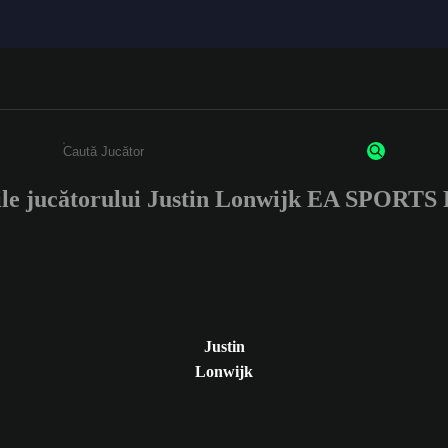
ile jucătorului Justin Lonwijk EA SPORTS
Enter a minimum of 3 characters or numbers
Justin
Lonwijk