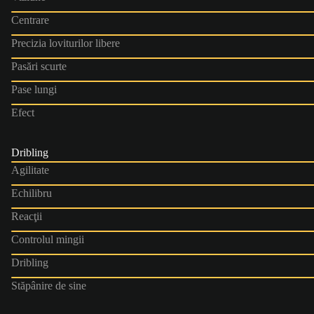
Centrare
Precizia loviturilor libere
Pasări scurte
Pase lungi
Efect
Dribling
Agilitate
Echilibru
Reacţii
Controlul mingii
Dribling
Stăpânire de sine