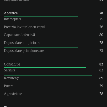
Apărarea
78
Interceptări
75
Precizia loviturilor cu capul
76
Capacitate defensivă
80
Deposedare din picioare
78
Deposedare prin alunecare
75
Constituție
82
Sărituri
83
Rezistenţă
89
Putere
79
Agresivitate
78