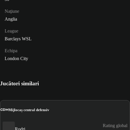
Naţiune
Anglia
League
Barclays WSL
Echipa
London City
Jucători similari
CDM
Mijlocaș central defensiv
Rating global
Rodri