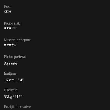
Post
CDM
Picior slab
Mișcări pricepute
Picior preferat
Așa este
Înălțime
163cm / 5'4"
Greutate
53kg / 117lb
Poziții alternative