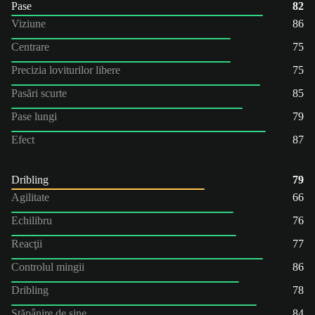
Pase
82
Viziune
86
Centrare
75
Precizia loviturilor libere
75
Pasări scurte
85
Pase lungi
79
Efect
87
Dribling
79
Agilitate
66
Echilibru
76
Reacţii
77
Controlul mingii
86
Dribling
78
Stăpânire de sine
84