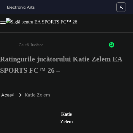
Ratingurile jucătorului Katie Zelem EA
Enter a minimum of 3 characters or numbers
SPORTS FC™ 26 –
Acasă
Katie Zelem
Katie
Zelem