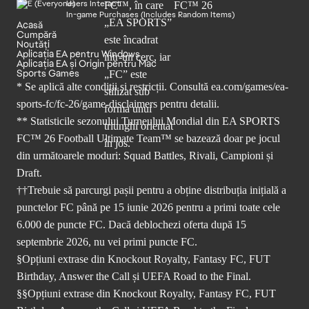
Users Interact
In-game Purchases (Includes Random Items)
Acasă
Cumpără
Noutăți
Aplicația EA pentru Windows
Aplicația EA și Origin pentru Mac
Sports Games
* Se aplică alte condiții și restricții. Consultă
ea.com/games/ea-
sports-fc/fc-26/game-disclaimers
pentru detalii.
** Statisticile sezonului Turneului Mondial din EA SPORTS
FC™ 26 Football Ultimate Team™ se bazează doar pe jocul
din următoarele moduri: Squad Battles, Rivali, Campioni și
Draft.
††Trebuie să parcurgi pașii pentru a obține distribuția inițială a
punctelor FC până pe 15 iunie 2026 pentru a primi toate cele
6.000 de puncte FC. Dacă deblochezi oferta după 15
septembrie 2026, nu vei primi puncte FC.
§Opțiuni extrase din Knockout Royalty, Fantasy FC, FUT
Birthday, Answer the Call și UEFA Road to the Final.
§§Opțiuni extrase din Knockout Royalty, Fantasy FC, FUT