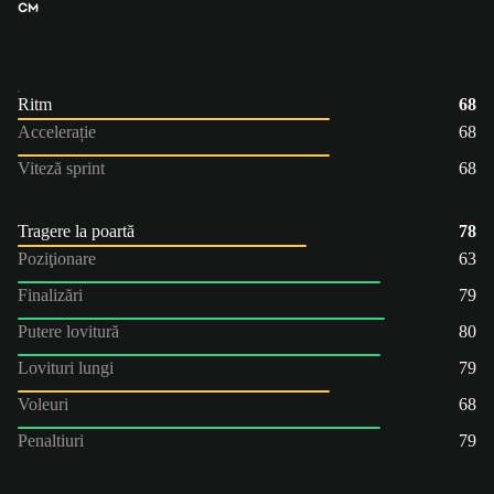
CM
Ritm
68
Accelerație
68
Viteză sprint
68
Tragere la poartă
78
Poziţionare
63
Finalizări
79
Putere lovitură
80
Lovituri lungi
79
Voleuri
68
Penaltiuri
79