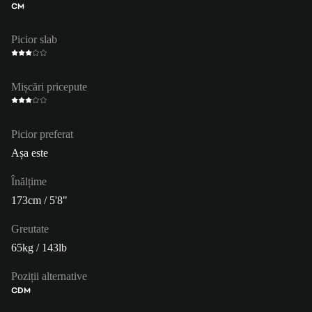
CM
Picior slab
Mișcări pricepute
Picior preferat
Așa este
Înălțime
173cm / 5'8"
Greutate
65kg / 143lb
Poziții alternative
CDM