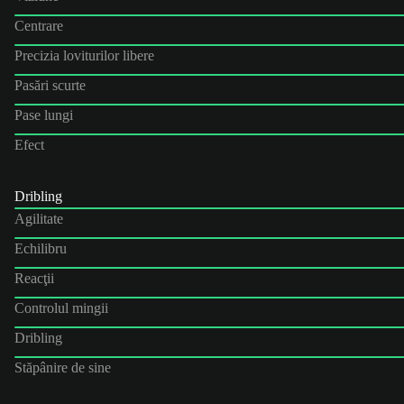
Centrare
Precizia loviturilor libere
Pasări scurte
Pase lungi
Efect
Dribling
Agilitate
Echilibru
Reacţii
Controlul mingii
Dribling
Stăpânire de sine