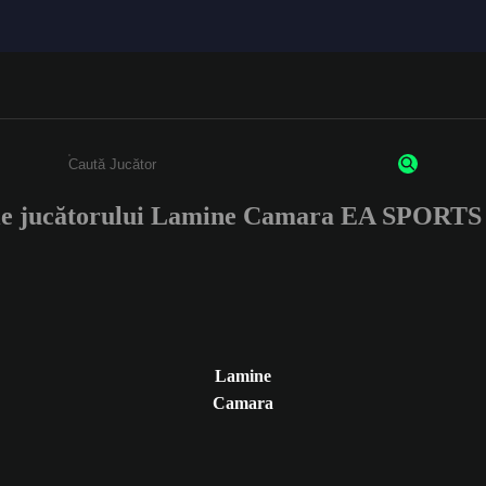
ile jucătorului Lamine Camara EA SPORTS
Enter a minimum of 3 characters or numbers
Lamine
Camara