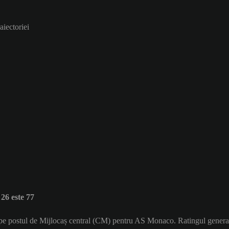
aiectoriei
6 este 77
ă pe postul de Mijlocaș central (CM) pentru AS Monaco. Ratingul gener