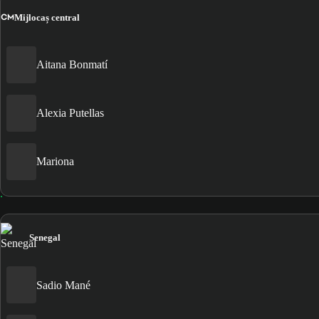
CM
Mijlocaș central
Aitana Bonmatí
Alexia Putellas
Mariona
Senegal
Sadio Mané