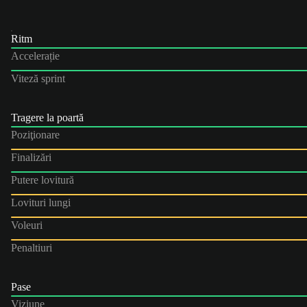
Ritm
Accelerație
Viteză sprint
Tragere la poartă
Poziţionare
Finalizări
Putere lovitură
Lovituri lungi
Voleuri
Penaltiuri
Pase
Viziune