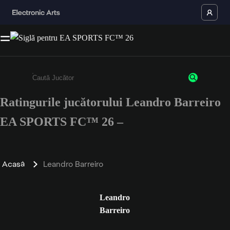
Ratingurile jucătorului Leandro Barreiro
Enter a minimum of 3 characters or numbers
EA SPORTS FC™ 26 –
Acasă
Leandro Barreiro
Leandro
Barreiro