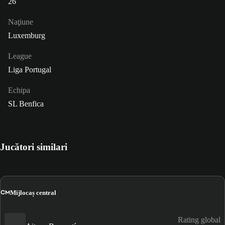
26
Naţiune
Luxemburg
League
Liga Portugal
Echipa
SL Benfica
Jucători similari
CM
Mijlocaș central
Rating global