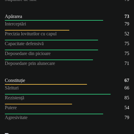
Apărarea
73
Interceptări
79
Precizia loviturilor cu capul
52
Capacitate defensivă
75
Deposedare din picioare
75
Deposedare prin alunecare
71
Constituție
67
Sărituri
66
Rezistenţă
85
Putere
54
Agresivitate
79