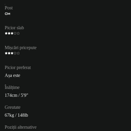
Post
CM
Picior slab
Mișcări pricepute
Picior preferat
Așa este
Înălțime
174cm / 5'9"
Greutate
67kg / 148lb
Poziții alternative