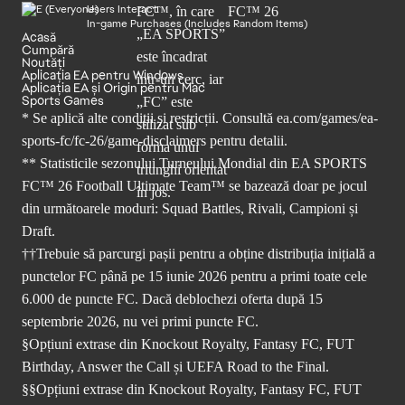
Users Interact
In-game Purchases (Includes Random Items)
Acasă
Cumpără
Noutăți
Aplicația EA pentru Windows
Aplicația EA și Origin pentru Mac
Sports Games
* Se aplică alte condiții și restricții. Consultă
ea.com/games/ea-
sports-fc/fc-26/game-disclaimers
pentru detalii.
** Statisticile sezonului Turneului Mondial din EA SPORTS
FC™ 26 Football Ultimate Team™ se bazează doar pe jocul
din următoarele moduri: Squad Battles, Rivali, Campioni și
Draft.
††Trebuie să parcurgi pașii pentru a obține distribuția inițială a
punctelor FC până pe 15 iunie 2026 pentru a primi toate cele
6.000 de puncte FC. Dacă deblochezi oferta după 15
septembrie 2026, nu vei primi puncte FC.
§Opțiuni extrase din Knockout Royalty, Fantasy FC, FUT
Birthday, Answer the Call și UEFA Road to the Final.
§§Opțiuni extrase din Knockout Royalty, Fantasy FC, FUT