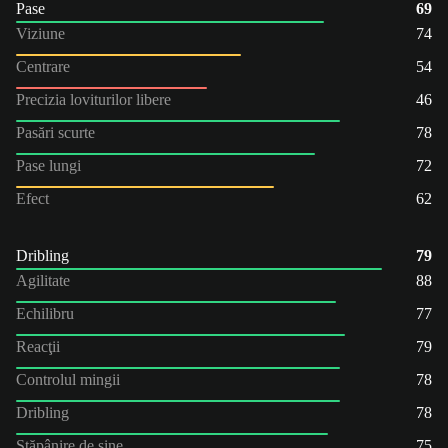
Pase
69
Viziune
74
Centrare
54
Precizia loviturilor libere
46
Pasări scurte
78
Pase lungi
72
Efect
62
Dribling
79
Agilitate
88
Echilibru
77
Reacţii
79
Controlul mingii
78
Dribling
78
Stăpânire de sine
75