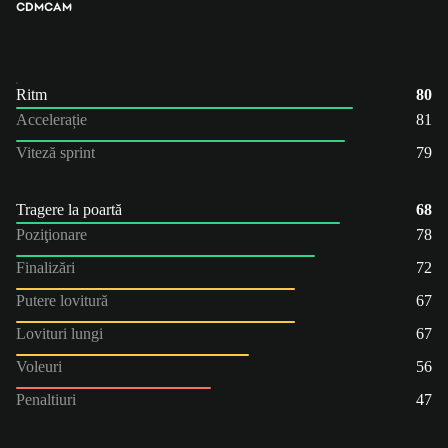
CDM
CAM
Ritm
80
Accelerație
81
Viteză sprint
79
Tragere la poartă
68
Poziţionare
78
Finalizări
72
Putere lovitură
67
Lovituri lungi
67
Voleuri
56
Penaltiuri
47