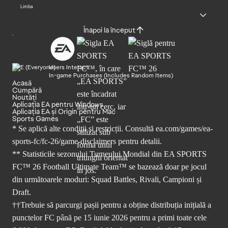
Limba
Înapoi la început
Users Interact
In-game Purchases (Includes Random Items)
Acasă
Cumpără
Noutăți
Aplicația EA pentru Windows
Aplicația EA și Origin pentru Mac
Sports Games
* Se aplică alte condiții și restricții. Consultă
ea.com/games/ea-
sports-fc/fc-26/game-disclaimers
pentru detalii.
** Statisticile sezonului Turneului Mondial din EA SPORTS
FC™ 26 Football Ultimate Team™ se bazează doar pe jocul
din următoarele moduri: Squad Battles, Rivali, Campioni și
Draft.
††Trebuie să parcurgi pașii pentru a obține distribuția inițială a
punctelor FC până pe 15 iunie 2026 pentru a primi toate cele