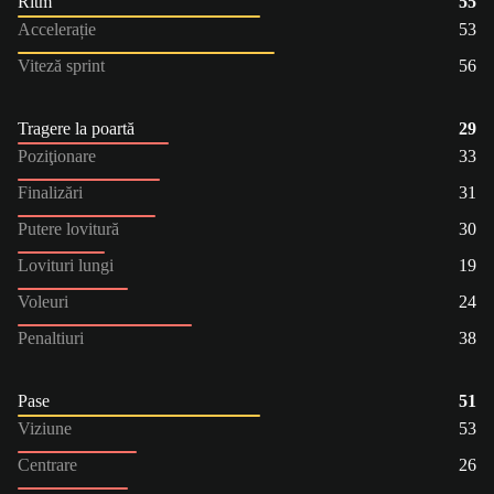
Ritm
55
Accelerație
53
Viteză sprint
56
Tragere la poartă
29
Poziţionare
33
Finalizări
31
Putere lovitură
30
Lovituri lungi
19
Voleuri
24
Penaltiuri
38
Pase
51
Viziune
53
Centrare
26