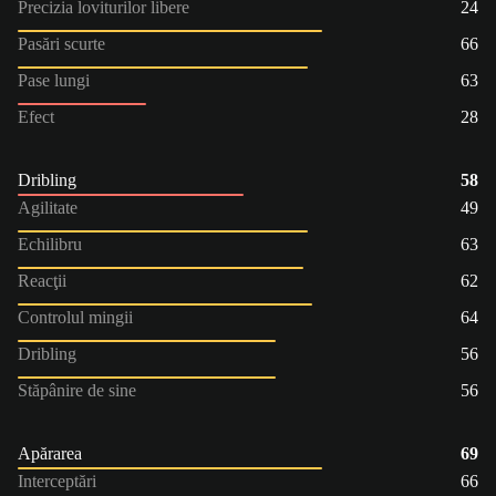
Precizia loviturilor libere
24
Pasări scurte
66
Pase lungi
63
Efect
28
Dribling
58
Agilitate
49
Echilibru
63
Reacţii
62
Controlul mingii
64
Dribling
56
Stăpânire de sine
56
Apărarea
69
Interceptări
66