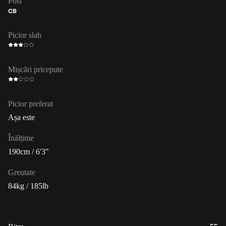
Post
CB
Picior slab
Mișcări pricepute
Picior preferat
Așa este
Înălțime
190cm / 6'3"
Greutate
84kg / 185lb