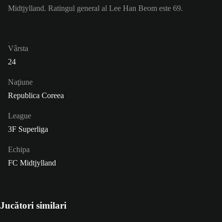
Midtjylland. Ratingul general al Lee Han Beom este 69.
Vârsta
24
Naţiune
Republica Coreea
League
3F Superliga
Echipa
FC Midtjylland
Jucători similari