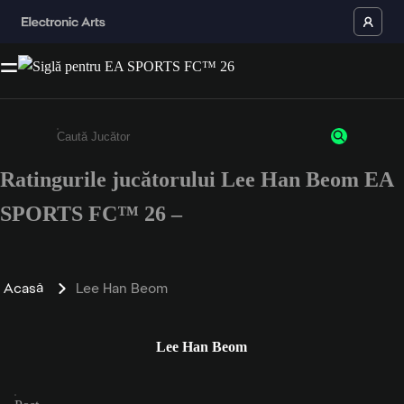
Ratingurile jucătorului Lee Han Beom EA
Enter a minimum of 3 characters or numbers
SPORTS FC™ 26 –
Acasă
Lee Han Beom
Lee Han Beom