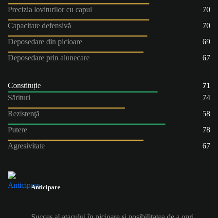
Precizia loviturilor cu capul
70
Capacitate defensivă
70
Deposedare din picioare
69
Deposedare prin alunecare
67
Constituție
71
Sărituri
74
Rezistenţă
58
Putere
78
Agresivitate
67
Anticipare
Succes al atacului în picioare și posibilitatea de a opri