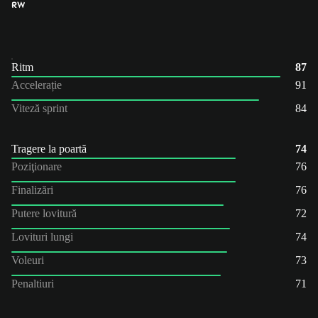
RW
Ritm
87
Accelerație
91
Viteză sprint
84
Tragere la poartă
74
Poziţionare
76
Finalizări
76
Putere lovitură
72
Lovituri lungi
74
Voleuri
73
Penaltiuri
71