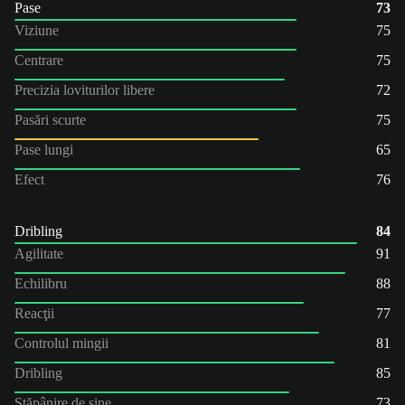
Pase
73
Viziune
75
Centrare
75
Precizia loviturilor libere
72
Pasări scurte
75
Pase lungi
65
Efect
76
Dribling
84
Agilitate
91
Echilibru
88
Reacţii
77
Controlul mingii
81
Dribling
85
Stăpânire de sine
73