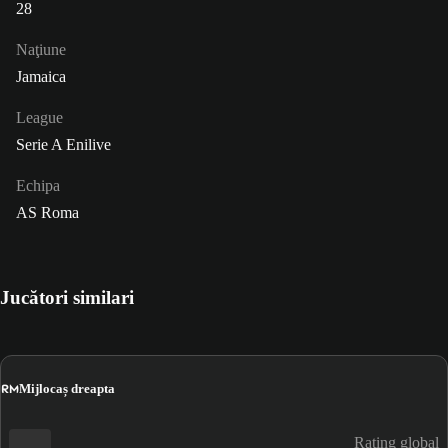
28
Naţiune
Jamaica
League
Serie A Enilive
Echipa
AS Roma
Jucători similari
RM
Mijlocaș dreapta
Rating global