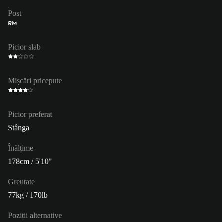
Post
RM
Picior slab
Mișcări pricepute
Picior preferat
Stânga
Înălțime
178cm / 5'10"
Greutate
77kg / 170lb
Poziții alternative