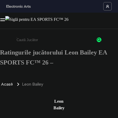
Ratingurile jucătorului Leon Bailey EA
Enter a minimum of 3 characters or numbers
SPORTS FC™ 26 –
Acasă
Leon Bailey
Leon
Bailey