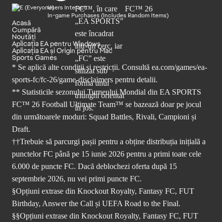
Users Interact
In-game Purchases (Includes Random Items)
Acasă
Cumpără
Noutăți
Aplicația EA pentru Windows
Aplicația EA și Origin pentru Mac
Sports Games
* Se aplică alte condiții și restricții. Consultă
ea.com/games/ea-
sports-fc/fc-26/game-disclaimers
pentru detalii.
** Statisticile sezonului Turneului Mondial din EA SPORTS
FC™ 26 Football Ultimate Team™ se bazează doar pe jocul
din următoarele moduri: Squad Battles, Rivali, Campioni și
Draft.
††Trebuie să parcurgi pașii pentru a obține distribuția inițială a
punctelor FC până pe 15 iunie 2026 pentru a primi toate cele
6.000 de puncte FC. Dacă deblochezi oferta după 15
septembrie 2026, nu vei primi puncte FC.
§Opțiuni extrase din Knockout Royalty, Fantasy FC, FUT
Birthday, Answer the Call și UEFA Road to the Final.
§§Opțiuni extrase din Knockout Royalty, Fantasy FC, FUT