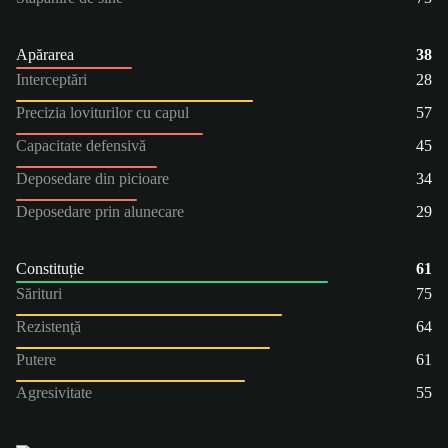
Apărarea
38
Interceptări
28
Precizia loviturilor cu capul
57
Capacitate defensivă
45
Deposedare din picioare
34
Deposedare prin alunecare
29
Constituție
61
Sărituri
75
Rezistenţă
64
Putere
61
Agresivitate
55