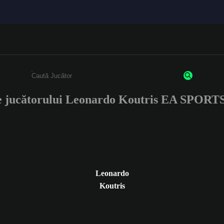
le jucătorului Leonardo Koutris EA SPORT
Enter a minimum of 3 characters or numbers
Leonardo
Koutris