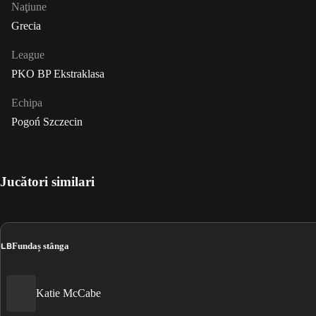
Naţiune
Grecia
League
PKO BP Ekstraklasa
Echipa
Pogoń Szczecin
Jucători similari
LB
Fundaș stânga
Katie McCabe