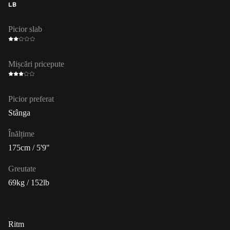
LB
Picior slab
Mișcări pricepute
Picior preferat
Stânga
Înălțime
175cm / 5'9"
Greutate
69kg / 152lb
Ritm