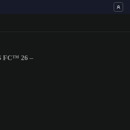
S FC™ 26 –