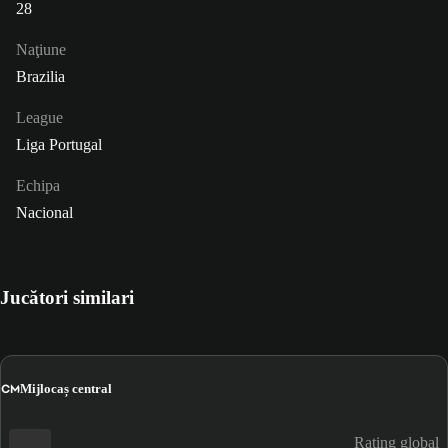
28
Naţiune
Brazilia
League
Liga Portugal
Echipa
Nacional
Jucători similari
CM
Mijlocaș central
Rating global