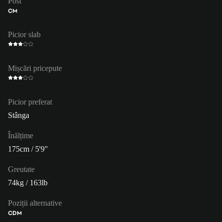
Post
CM
Picior slab
Mișcări pricepute
Picior preferat
Stânga
Înălțime
175cm / 5'9"
Greutate
74kg / 163lb
Poziții alternative
CDM