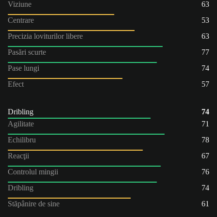
Viziune
63
Centrare
53
Precizia loviturilor libere
63
Pasări scurte
77
Pase lungi
74
Efect
57
Dribling
74
Agilitate
71
Echilibru
78
Reacţii
67
Controlul mingii
76
Dribling
74
Stăpânire de sine
61