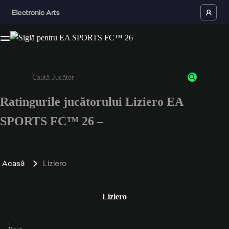
Ratingurile jucătorului Liziero EA
Enter a minimum of 3 characters or numbers
SPORTS FC™ 26 –
Acasă
Liziero
Liziero