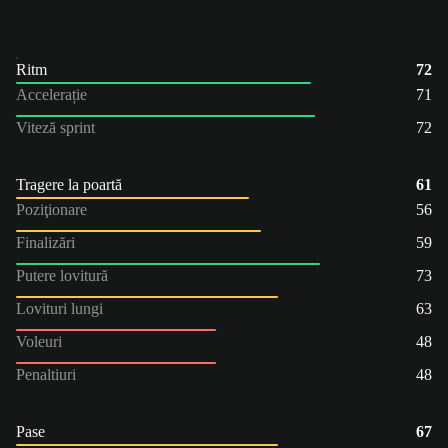
Ritm
72
Accelerație
71
Viteză sprint
72
Tragere la poartă
61
Poziţionare
56
Finalizări
59
Putere lovitură
73
Lovituri lungi
63
Voleuri
48
Penaltiuri
48
Pase
67