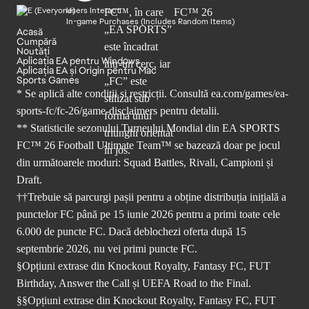
Users Interact
In-game Purchases (Includes Random Items)
Acasă
Cumpără
Noutăți
Aplicația EA pentru Windows
Aplicația EA și Origin pentru Mac
Sports Games
* Se aplică alte condiții și restricții. Consultă
ea.com/games/ea-
sports-fc/fc-26/game-disclaimers
pentru detalii.
** Statisticile sezonului Turneului Mondial din EA SPORTS
FC™ 26 Football Ultimate Team™ se bazează doar pe jocul
din următoarele moduri: Squad Battles, Rivali, Campioni și
Draft.
††Trebuie să parcurgi pașii pentru a obține distribuția inițială a
punctelor FC până pe 15 iunie 2026 pentru a primi toate cele
6.000 de puncte FC. Dacă deblochezi oferta după 15
septembrie 2026, nu vei primi puncte FC.
§Opțiuni extrase din Knockout Royalty, Fantasy FC, FUT
Birthday, Answer the Call și UEFA Road to the Final.
§§Opțiuni extrase din Knockout Royalty, Fantasy FC, FUT