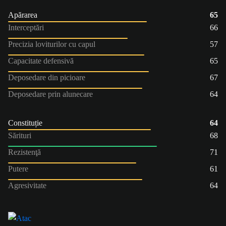
Apărarea
65
Interceptări
66
Precizia loviturilor cu capul
57
Capacitate defensivă
65
Deposedare din picioare
67
Deposedare prin alunecare
64
Constituție
64
Sărituri
68
Rezistenţă
71
Putere
61
Agresivitate
64