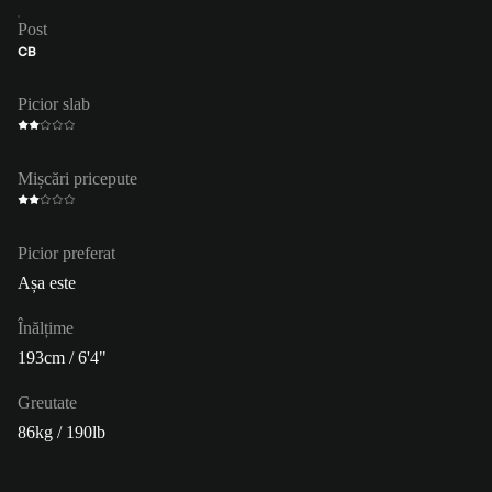
Post
CB
Picior slab
Mișcări pricepute
Picior preferat
Așa este
Înălțime
193cm / 6'4"
Greutate
86kg / 190lb