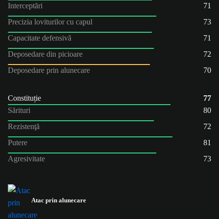
Interceptări
71
Precizia loviturilor cu capul
73
Capacitate defensivă
71
Deposedare din picioare
72
Deposedare prin alunecare
70
Constituție
77
Sărituri
80
Rezistenţă
72
Putere
81
Agresivitate
73
Atac prin alunecare