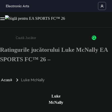
Ratingurile jucătorului Luke McNally EA
Enter a minimum of 3 characters or numbers
SPORTS FC™ 26 –
Acasă
Luke McNally
Luke
McNally