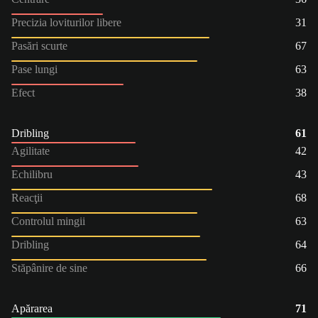
Precizia loviturilor libere
31
Pasări scurte
67
Pase lungi
63
Efect
38
Dribling
61
Agilitate
42
Echilibru
43
Reacţii
68
Controlul mingii
63
Dribling
64
Stăpânire de sine
66
Apărarea
71