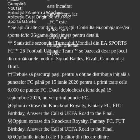
Cumpără
Noutăți
Aplicația EA pentru Windows
Aplicația EA și Origin pentru Mac
Sports Games
* Se aplică alte condiții și restricții. Consultă
ea.com/games/ea-
sports-fc/fc-26/game-disclaimers
pentru detalii.
** Statisticile sezonului Turneului Mondial din EA SPORTS
FC™ 26 Football Ultimate Team™ se bazează doar pe jocul
din următoarele moduri: Squad Battles, Rivali, Campioni și
Draft.
††Trebuie să parcurgi pașii pentru a obține distribuția inițială a
punctelor FC până pe 15 iunie 2026 pentru a primi toate cele
6.000 de puncte FC. Dacă deblochezi oferta după 15
septembrie 2026, nu vei primi puncte FC.
§Opțiuni extrase din Knockout Royalty, Fantasy FC, FUT
Birthday, Answer the Call și UEFA Road to the Final.
§§Opțiuni extrase din Knockout Royalty, Fantasy FC, FUT
Birthday, Answer the Call și UEFA Road to the Final.
§§§Opțiunile includ câte 1 jucător din fiecare dintre