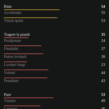
Ritm
54
Accelerație
55
Viteză sprint
53
Tragere la poartă
35
Poziţionare
24
Finalizări
37
Putere lovitură
39
Lovituri lungi
23
Voleuri
44
Penaltiuri
43
Pase
53
Viziune
49
Centrare
36