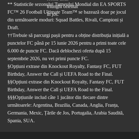
** Statisticile sezonului Turneului Mondial din EA SPORTS
FC™ 26 Football Ultimate Team™ se bazează doar pe jocul
din următoarele moduri: Squad Battles, Rivali, Campioni și
Draft.
††Trebuie să parcurgi pașii pentru a obține distribuția inițială a
punctelor FC până pe 15 iunie 2026 pentru a primi toate cele
6.000 de puncte FC. Dacă deblochezi oferta după 15
septembrie 2026, nu vei primi puncte FC.
§Opțiuni extrase din Knockout Royalty, Fantasy FC, FUT
Birthday, Answer the Call și UEFA Road to the Final.
§§Opțiuni extrase din Knockout Royalty, Fantasy FC, FUT
Birthday, Answer the Call și UEFA Road to the Final.
§§§Opțiunile includ câte 1 jucător din fiecare dintre
următoarele: Argentina, Brazilia, Canada, Anglia, Franța,
Germania, Mexic, Țările de Jos, Portugalia, Arabia Saudită,
Spania, SUA.