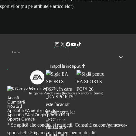
sportivilor (nu pe atributele articolelor).
Limba
Înapoi la început
Users Interact
In-game Purchases (Includes Random Items)
Acasă
Cumpără
Noutăți
Aplicația EA pentru Windows
Aplicația EA și Origin pentru Mac
Sports Games
* Se aplică alte condiții și restricții. Consultă
ea.com/games/ea-
sports-fc/fc-26/game-disclaimers
pentru detalii.