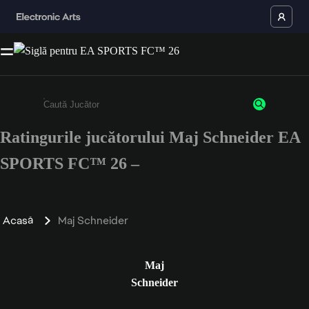
Ratingurile jucătorului Maj Schneider EA
Enter a minimum of 3 characters or numbers
SPORTS FC™ 26 –
Acasă
Maj Schneider
Maj
Schneider