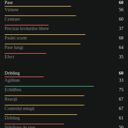
Pase
60
Viziune
56
Centrare
60
Precizia loviturilor libere
37
Pasări scurte
68
Pase lungi
64
Efect
35
Dribling
60
Agilitate
33
Echilibru
75
Reacţii
67
Controlul mingii
67
Dribling
61
Stăpânire de sine
50