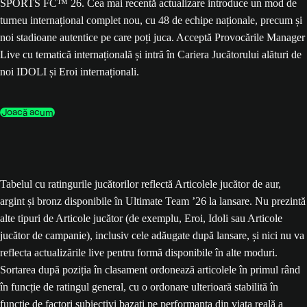
SPORTS FC™ 26. Cea mai recentă actualizare introduce un mod de
turneu internațional complet nou, cu 48 de echipe naționale, precum și
noi stadioane autentice pe care poți juca. Acceptă Provocările Manager
Live cu tematică internațională și intră în Cariera Jucătorului alături de
noi IDOLI și Eroi internaționali.
Joacă acum
Tabelul cu ratingurile jucătorilor reflectă Articolele jucător de aur,
argint și bronz disponibile în Ultimate Team ’26 la lansare. Nu prezintă
alte tipuri de Articole jucător (de exemplu, Eroi, Idoli sau Articole
jucător de campanie), inclusiv cele adăugate după lansare, și nici nu va
reflecta actualizările live pentru formă disponibile în alte moduri.
Sortarea după poziția în clasament ordonează articolele în primul rând
în funcție de ratingul general, cu o ordonare ulterioară stabilită în
funcție de factori subiectivi bazați pe performanța din viața reală a