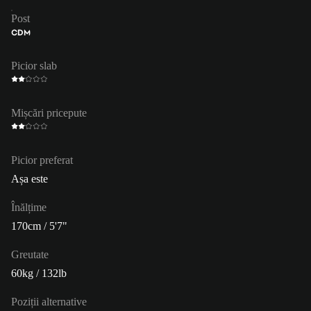
Post
CDM
Picior slab
Mișcări pricepute
Picior preferat
Așa este
Înălțime
170cm / 5'7"
Greutate
60kg / 132lb
Poziții alternative