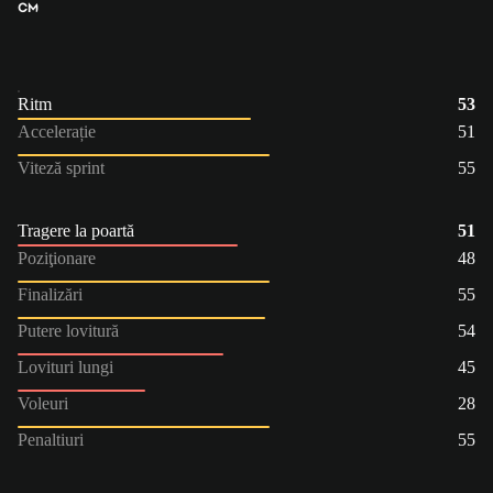
CM
Ritm
53
Accelerație
51
Viteză sprint
55
Tragere la poartă
51
Poziţionare
48
Finalizări
55
Putere lovitură
54
Lovituri lungi
45
Voleuri
28
Penaltiuri
55