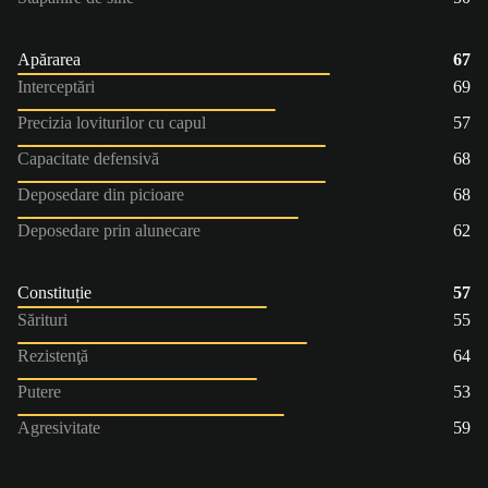
Apărarea
67
Interceptări
69
Precizia loviturilor cu capul
57
Capacitate defensivă
68
Deposedare din picioare
68
Deposedare prin alunecare
62
Constituție
57
Sărituri
55
Rezistenţă
64
Putere
53
Agresivitate
59