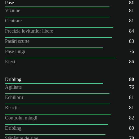
Pase
81
Viziune
81
Centrare
81
Precizia loviturilor libere
84
Pasări scurte
83
Pase lungi
76
Efect
86
Dribling
80
Agilitate
76
Echilibru
81
Reacţii
81
Controlul mingii
82
Dribling
80
Stăpânire de sine
78