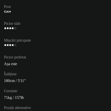
Post
CAM
Picior slab
Mișcări pricepute
Picior preferat
Așa este
Înălțime
180cm / 5'11"
Greutate
71kg / 157lb
Poziții alternative