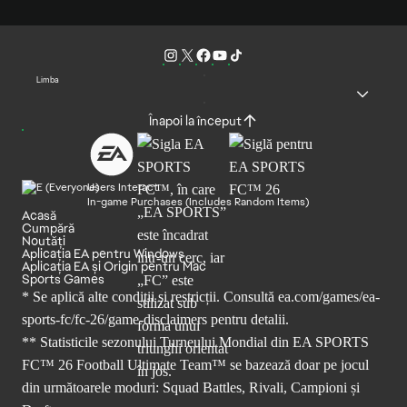
Limba
Înapoi la început
Users Interact
In-game Purchases (Includes Random Items)
Acasă
Cumpără
Noutăți
Aplicația EA pentru Windows
Aplicația EA și Origin pentru Mac
Sports Games
* Se aplică alte condiții și restricții. Consultă
ea.com/games/ea-
sports-fc/fc-26/game-disclaimers
pentru detalii.
** Statisticile sezonului Turneului Mondial din EA SPORTS
FC™ 26 Football Ultimate Team™ se bazează doar pe jocul
din următoarele moduri: Squad Battles, Rivali, Campioni și