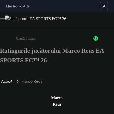
Ratingurile jucătorului Marco Reus EA
Enter a minimum of 3 characters or numbers
SPORTS FC™ 26 –
Acasă
Marco Reus
Marco
Reus