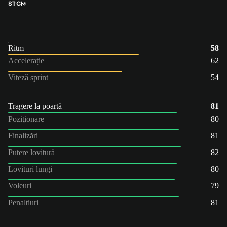
ST
CM
Ritm
58
Accelerație
62
Viteză sprint
54
Tragere la poartă
81
Poziţionare
80
Finalizări
81
Putere lovitură
82
Lovituri lungi
80
Voleuri
79
Penaltiuri
81