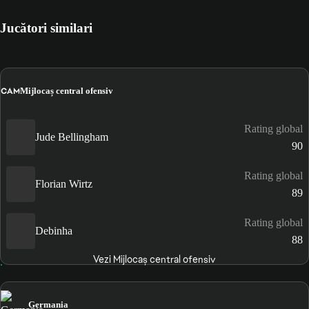
Jucători similari
CAM
Mijlocaș central ofensiv
Rating global
Jude Bellingham
90
Rating global
Florian Wirtz
89
Rating global
Debinha
88
Vezi Mijlocaș central ofensiv
Germania