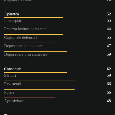
Apărarea
52
Interceptări
55
Precizia loviturilor cu capul
44
Capacitate defensivă
55
Deposedare din picioare
47
Deposedare prin alunecare
59
Constituție
62
Sărituri
59
Rezistenţă
66
Putere
66
Agresivitate
48