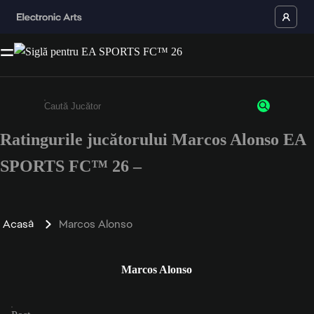
Ratingurile jucătorului Marcos Alonso EA
Enter a minimum of 3 characters or numbers
SPORTS FC™ 26 –
Acasă
Marcos Alonso
Marcos Alonso