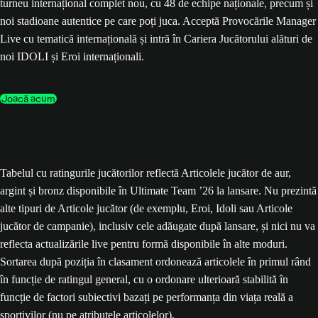
turneu internațional complet nou, cu 48 de echipe naționale, precum și
noi stadioane autentice pe care poți juca. Acceptă Provocările Manager
Live cu tematică internațională și intră în Cariera Jucătorului alături de
noi IDOLI și Eroi internaționali.
Joacă acum
Tabelul cu ratingurile jucătorilor reflectă Articolele jucător de aur,
argint și bronz disponibile în Ultimate Team ’26 la lansare. Nu prezintă
alte tipuri de Articole jucător (de exemplu, Eroi, Idoli sau Articole
jucător de campanie), inclusiv cele adăugate după lansare, și nici nu va
reflecta actualizările live pentru formă disponibile în alte moduri.
Sortarea după poziția în clasament ordonează articolele în primul rând
în funcție de ratingul general, cu o ordonare ulterioară stabilită în
funcție de factori subiectivi bazați pe performanța din viața reală a
sportivilor (nu pe atributele articolelor).