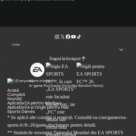
Limba
Înapoi la început
Users Interact
In-game Purchases (Includes Random Items)
Acasă
Cumpără
Noutăți
Aplicația EA pentru Windows
Aplicația EA și Origin pentru Mac
Sports Games
* Se aplică alte condiții și restricții. Consultă
ea.com/games/ea-
sports-fc/fc-26/game-disclaimers
pentru detalii.
** Statisticile sezonului Turneului Mondial din EA SPORTS