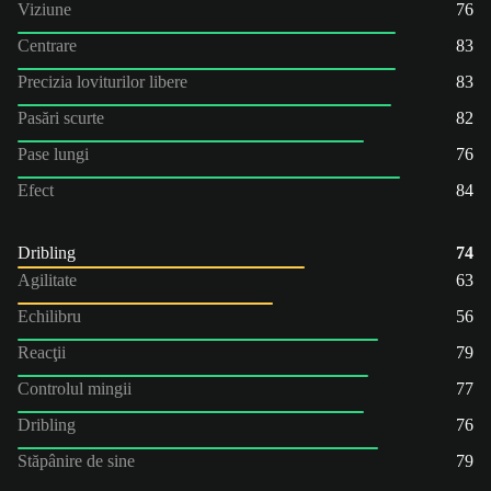
Viziune
76
Centrare
83
Precizia loviturilor libere
83
Pasări scurte
82
Pase lungi
76
Efect
84
Dribling
74
Agilitate
63
Echilibru
56
Reacţii
79
Controlul mingii
77
Dribling
76
Stăpânire de sine
79