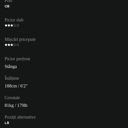
Post
CB
Picior slab
Mișcări pricepute
Picior preferat
Stânga
Înălțime
188cm / 6'2"
Greutate
81kg / 179lb
Poziții alternative
LB