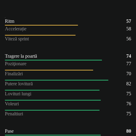
Ritm
57
Accelerație
58
Viteză sprint
56
Tragere la poartă
74
Poziţionare
77
Finalizări
70
Putere lovitură
82
Lovituri lungi
75
Voleuri
76
Penaltiuri
75
Pase
80