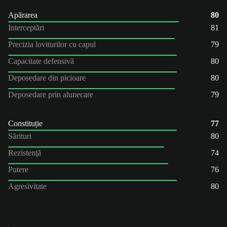
Apărarea
80
Interceptări
81
Precizia loviturilor cu capul
79
Capacitate defensivă
80
Deposedare din picioare
80
Deposedare prin alunecare
79
Constituție
77
Sărituri
80
Rezistenţă
74
Putere
76
Agresivitate
80