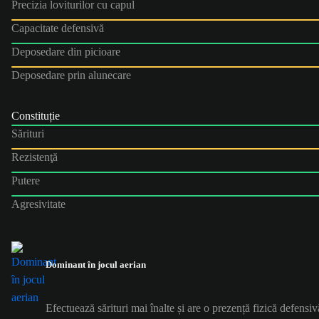
Precizia loviturilor cu capul
Capacitate defensivă
Deposedare din picioare
Deposedare prin alunecare
Constituție
Sărituri
Rezistenţă
Putere
Agresivitate
Dominant în jocul aerian
Efectuează sărituri mai înalte și are o prezență fizică defensiv