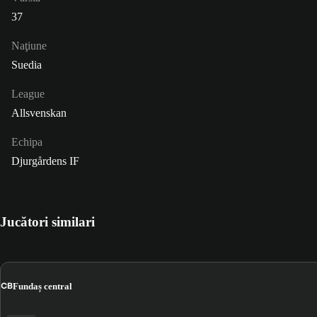
37
Naţiune
Suedia
League
Allsvenskan
Echipa
Djurgårdens IF
Jucători similari
CB
Fundaș central