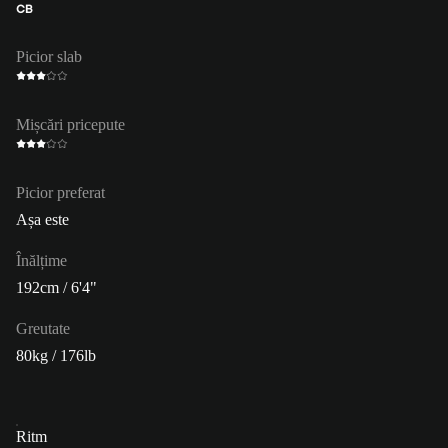
CB
Picior slab
Mișcări pricepute
Picior preferat
Așa este
Înălțime
192cm / 6'4"
Greutate
80kg / 176lb
Ritm