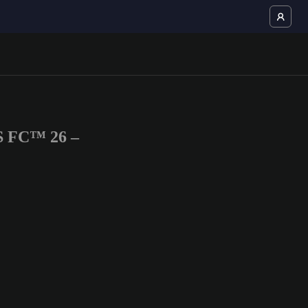
S FC™ 26 –