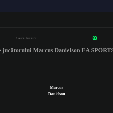
le jucătorului Marcus Danielson EA SPORT
Enter a minimum of 3 characters or numbers
Marcus
Danielson