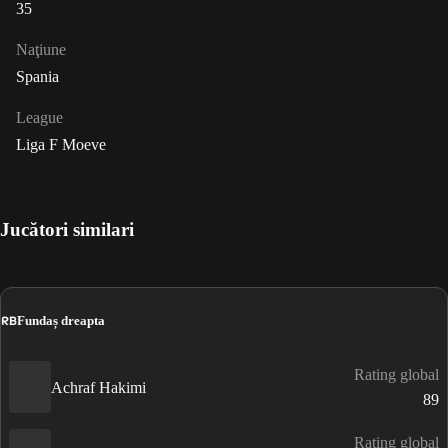
35
Naţiune
Spania
League
Liga F Moeve
Jucători similari
RB
Fundaș dreapta
Rating global
Achraf Hakimi
89
Rating global