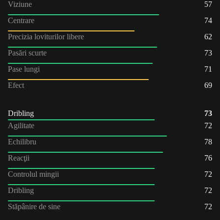
Viziune
57
Centrare
74
Precizia loviturilor libere
62
Pasări scurte
73
Pase lungi
71
Efect
69
Dribling
73
Agilitate
72
Echilibru
78
Reacţii
76
Controlul mingii
72
Dribling
72
Stăpânire de sine
72