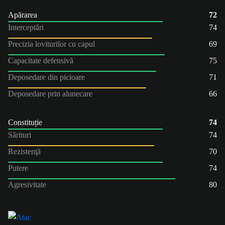
Apărarea
72
Interceptări
74
Precizia loviturilor cu capul
69
Capacitate defensivă
75
Deposedare din picioare
71
Deposedare prin alunecare
66
Constituție
74
Sărituri
74
Rezistenţă
70
Putere
74
Agresivitate
80