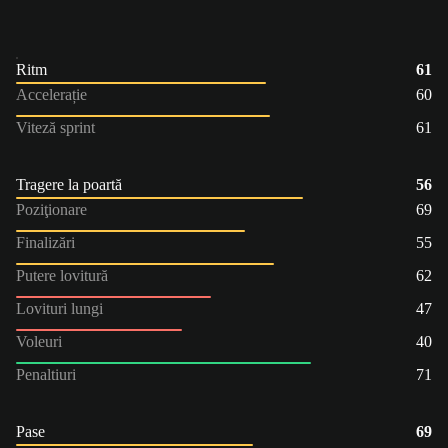
Ritm
61
Accelerație
60
Viteză sprint
61
Tragere la poartă
56
Poziţionare
69
Finalizări
55
Putere lovitură
62
Lovituri lungi
47
Voleuri
40
Penaltiuri
71
Pase
69