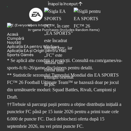
Înapoi la început
Users Interact
In-game Purchases (Includes Random Items)
Acasă
Cumpără
Noutăți
Aplicația EA pentru Windows
Aplicația EA și Origin pentru Mac
Sports Games
* Se aplică alte condiții și restricții. Consultă
ea.com/games/ea-
sports-fc/fc-26/game-disclaimers
pentru detalii.
** Statisticile sezonului Turneului Mondial din EA SPORTS
FC™ 26 Football Ultimate Team™ se bazează doar pe jocul
din următoarele moduri: Squad Battles, Rivali, Campioni și
Draft.
††Trebuie să parcurgi pașii pentru a obține distribuția inițială a
punctelor FC până pe 15 iunie 2026 pentru a primi toate cele
6.000 de puncte FC. Dacă deblochezi oferta după 15
septembrie 2026, nu vei primi puncte FC.