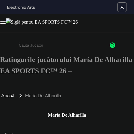
Ratingurile jucătorului María De Alharilla
Enter a minimum of 3 characters or numbers
EA SPORTS FC™ 26 –
Acasă
María De Alharilla
María De Alharilla