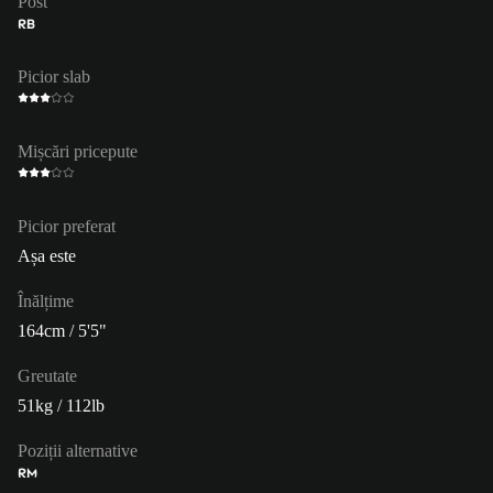
Post
RB
Picior slab
Mișcări pricepute
Picior preferat
Așa este
Înălțime
164cm / 5'5"
Greutate
51kg / 112lb
Poziții alternative
RM