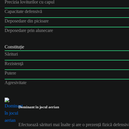
Precizia loviturilor cu capul
Capacitate defensivă
Deposedare din picioare
Deposedare prin alunecare
Constituție
Sărituri
Rezistenţă
Putere
Agresivitate
Dominant în jocul aerian
Efectuează sărituri mai înalte și are o prezență fizică defensiv