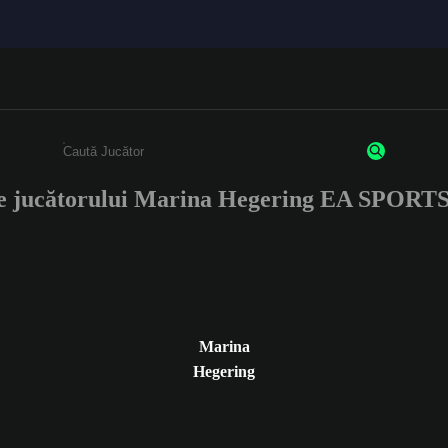
le jucătorului Marina Hegering EA SPORT
Enter a minimum of 3 characters or numbers
Marina
Hegering