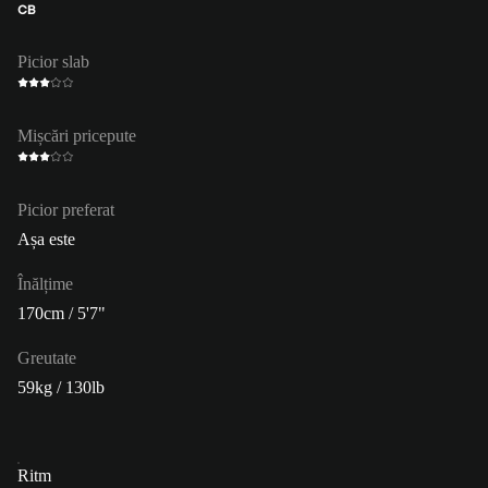
CB
Picior slab
Mișcări pricepute
Picior preferat
Așa este
Înălțime
170cm / 5'7"
Greutate
59kg / 130lb
Ritm