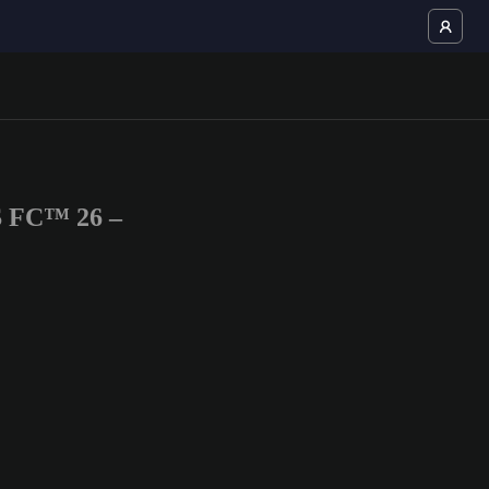
S FC™ 26 –