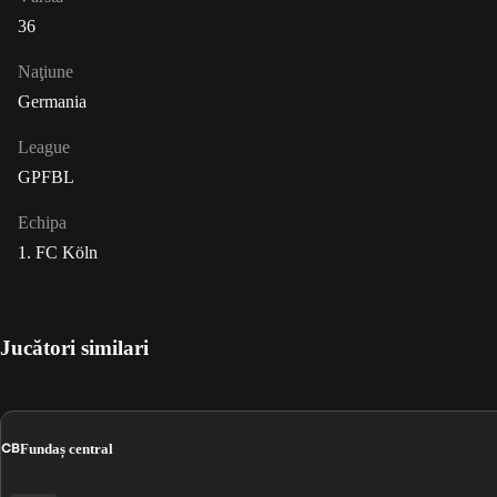
36
Naţiune
Germania
League
GPFBL
Echipa
1. FC Köln
Jucători similari
CB
Fundaș central