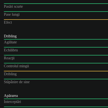
Pasări scurte
Pase lungi
Efect
Dribling
Agilitate
Echilibru
Reacţii
Controlul mingii
Dribling
Stăpânire de sine
Apărarea
Interceptări