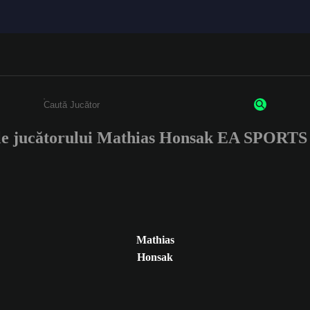
le jucătorului Mathias Honsak EA SPORT
Enter a minimum of 3 characters or numbers
Mathias
Honsak