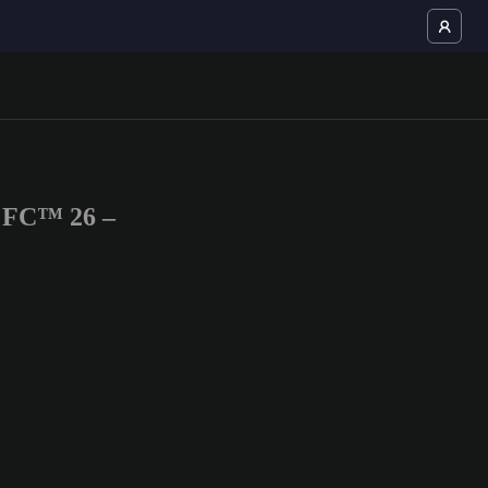
S FC™ 26 –