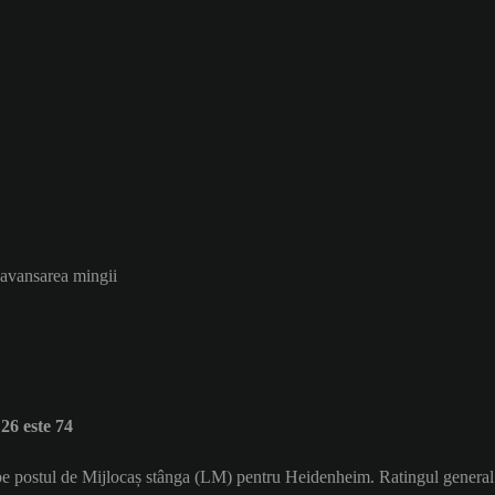
a avansarea mingii
6 este 74
ă pe postul de Mijlocaș stânga (LM) pentru Heidenheim. Ratingul genera