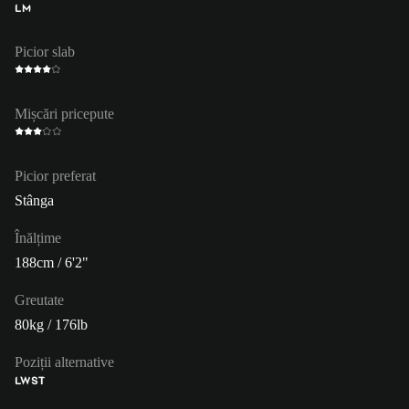
LM
Picior slab
Mișcări pricepute
Picior preferat
Stânga
Înălțime
188cm / 6'2"
Greutate
80kg / 176lb
Poziții alternative
LW
ST