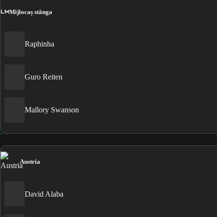
LM
Mijlocaș stânga
Raphinha
Guro Reiten
Mallory Swanson
Austria
David Alaba