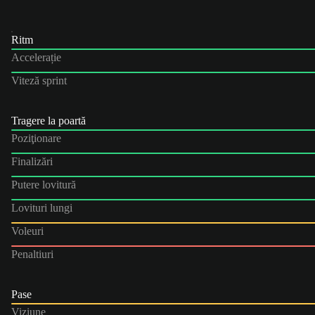
Ritm
Accelerație
Viteză sprint
Tragere la poartă
Poziţionare
Finalizări
Putere lovitură
Lovituri lungi
Voleuri
Penaltiuri
Pase
Viziune