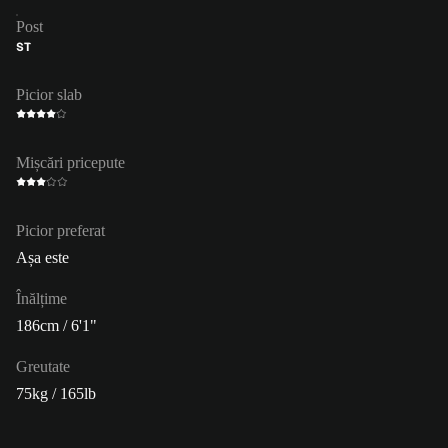
Post
ST
Picior slab
Mișcări pricepute
Picior preferat
Așa este
Înălțime
186cm / 6'1"
Greutate
75kg / 165lb