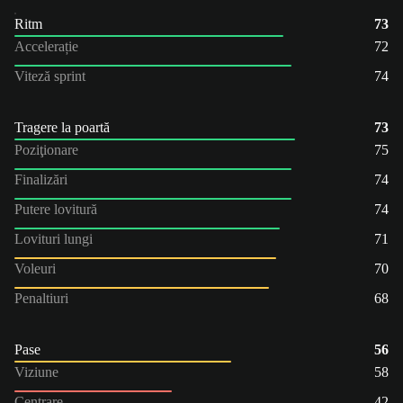
Ritm
73
Accelerație
72
Viteză sprint
74
Tragere la poartă
73
Poziţionare
75
Finalizări
74
Putere lovitură
74
Lovituri lungi
71
Voleuri
70
Penaltiuri
68
Pase
56
Viziune
58
Centrare
42