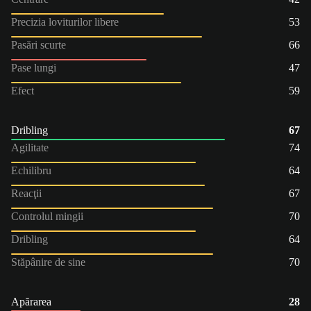
Precizia loviturilor libere
53
Pasări scurte
66
Pase lungi
47
Efect
59
Dribling
67
Agilitate
74
Echilibru
64
Reacţii
67
Controlul mingii
70
Dribling
64
Stăpânire de sine
70
Apărarea
28