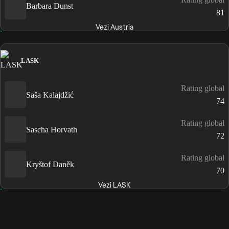
Barbara Dunst
81
Vezi Austria
LASK
Rating global
Saša Kalajdžić
74
Rating global
Sascha Horvath
72
Rating global
Kryštof Daněk
70
Vezi LASK