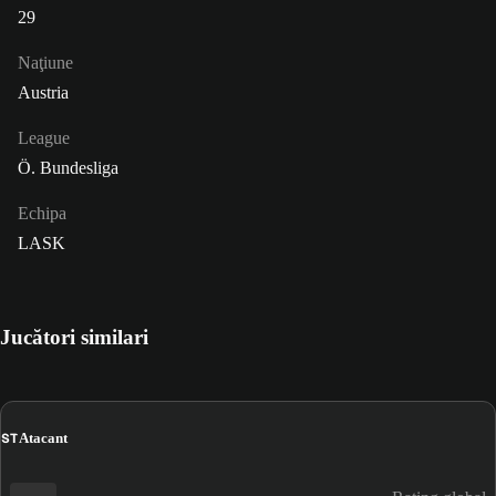
29
Naţiune
Austria
League
Ö. Bundesliga
Echipa
LASK
Jucători similari
ST
Atacant