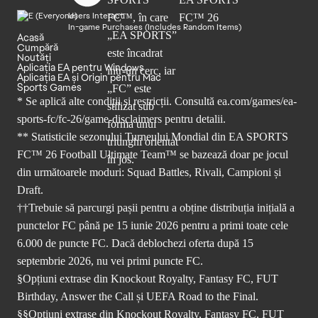
Users Interact
In-game Purchases (Includes Random Items)
Acasă
Cumpără
Noutăți
Aplicația EA pentru Windows
Aplicația EA și Origin pentru Mac
Sports Games
* Se aplică alte condiții și restricții. Consultă
ea.com/games/ea-
sports-fc/fc-26/game-disclaimers
pentru detalii.
** Statisticile sezonului Turneului Mondial din EA SPORTS
FC™ 26 Football Ultimate Team™ se bazează doar pe jocul
din următoarele moduri: Squad Battles, Rivali, Campioni și
Draft.
††Trebuie să parcurgi pașii pentru a obține distribuția inițială a
punctelor FC până pe 15 iunie 2026 pentru a primi toate cele
6.000 de puncte FC. Dacă deblochezi oferta după 15
septembrie 2026, nu vei primi puncte FC.
§Opțiuni extrase din Knockout Royalty, Fantasy FC, FUT
Birthday, Answer the Call și UEFA Road to the Final.
§§Opțiuni extrase din Knockout Royalty, Fantasy FC, FUT