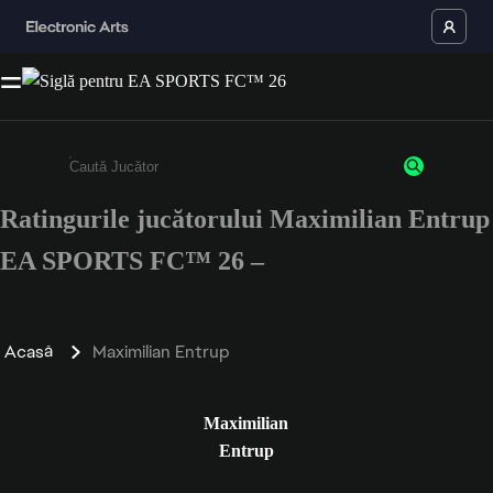
Ratingurile jucătorului Maximilian Entrup
Enter a minimum of 3 characters or numbers
EA SPORTS FC™ 26 –
Acasă
Maximilian Entrup
Maximilian
Entrup