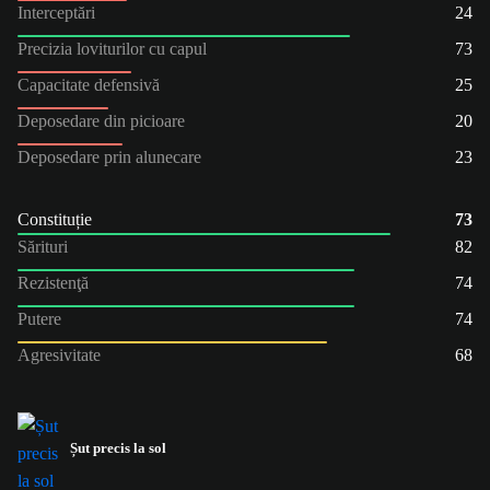
Interceptări
24
Precizia loviturilor cu capul
73
Capacitate defensivă
25
Deposedare din picioare
20
Deposedare prin alunecare
23
Constituție
73
Sărituri
82
Rezistenţă
74
Putere
74
Agresivitate
68
Șut precis la sol