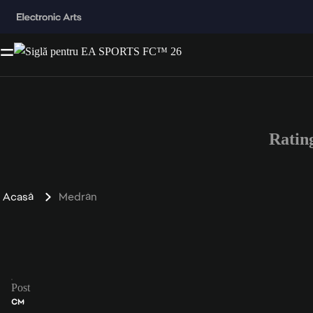
Ratin
Acasă
Medrán
Post
CM