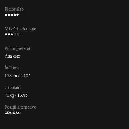
Picior slab
Mișcări pricepute
Picior preferat
Așa este
Înălțime
178cm / 5'10"
Greutate
71kg / 157lb
Poziții alternative
CDM
CAM