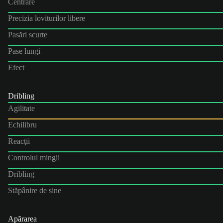
Centrare
Precizia loviturilor libere
Pasări scurte
Pase lungi
Efect
Dribling
Agilitate
Echilibru
Reacţii
Controlul mingii
Dribling
Stăpânire de sine
Apărarea