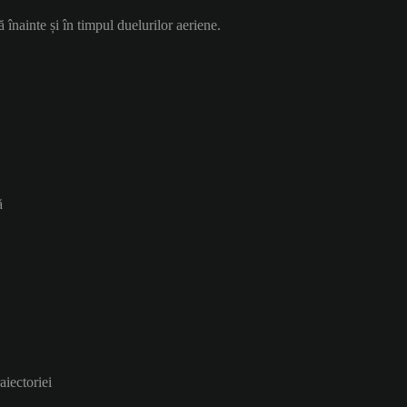
ă înainte și în timpul duelurilor aeriene.
ă
aiectoriei