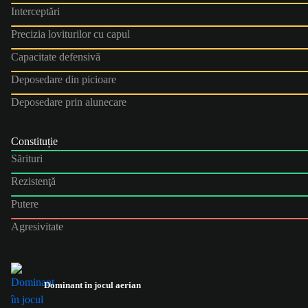
Interceptări
Precizia loviturilor cu capul
Capacitate defensivă
Deposedare din picioare
Deposedare prin alunecare
Constituție
Sărituri
Rezistenţă
Putere
Agresivitate
Dominant în jocul aerian