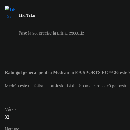
Tiki Taka
Pase la sol precise la prima execuție
Ratingul general pentru Medrán în EA SPORTS FC™ 26 este 
Medrán este un fotbalist profesionist din Spania care joacă pe postul
Vârsta
32
Naţiune