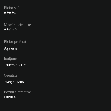
Picior slab
Mișcări pricepute
Picior preferat
Așa este
Înălțime
180cm / 5'11"
Greutate
76kg / 168lb
Poziții alternative
LB
RB
LM