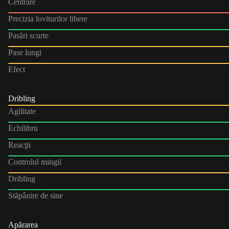
Centrare
Precizia loviturilor libere
Pasări scurte
Pase lungi
Efect
Dribling
Agilitate
Echilibru
Reacţii
Controlul mingii
Dribling
Stăpânire de sine
Apărarea