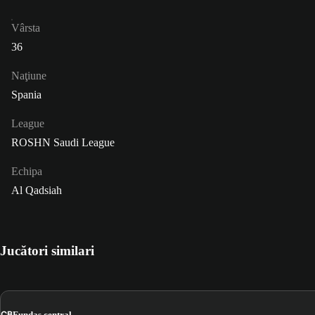
Vârsta
36
Naţiune
Spania
League
ROSHN Saudi League
Echipa
Al Qadsiah
Jucători similari
CB
Fundaș central