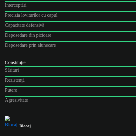
Interceptări
Precizia loviturilor cu capul
Capacitate defensivă
Deposedare din picioare
Deposedare prin alunecare
Constituție
Sărituri
Rezistenţă
Putere
Agresivitate
Blocaj