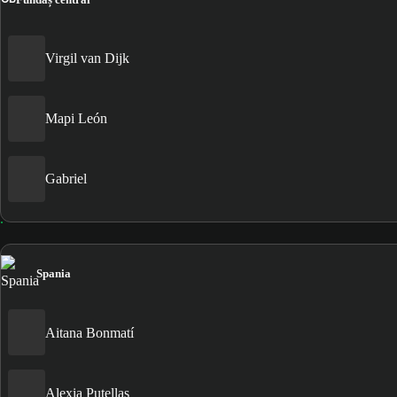
Virgil van Dijk
Mapi León
Gabriel
Spania
Aitana Bonmatí
Alexia Putellas