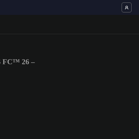
S FC™ 26 –