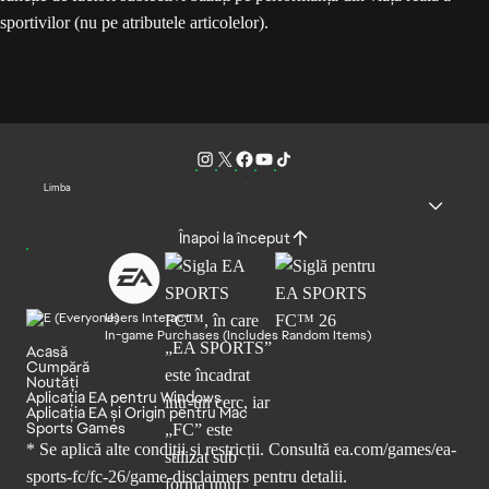
sportivilor (nu pe atributele articolelor).
Limba
Înapoi la început
Users Interact
In-game Purchases (Includes Random Items)
Acasă
Cumpără
Noutăți
Aplicația EA pentru Windows
Aplicația EA și Origin pentru Mac
Sports Games
* Se aplică alte condiții și restricții. Consultă
ea.com/games/ea-
sports-fc/fc-26/game-disclaimers
pentru detalii.