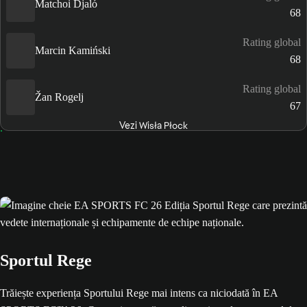
Matchoi Djaló
68
Rating global
Marcin Kamiński
68
Rating global
Žan Rogelj
67
Vezi Wisła Płock
Sportul Rege
Trăiește experiența Sportului Rege mai intens ca niciodată în EA