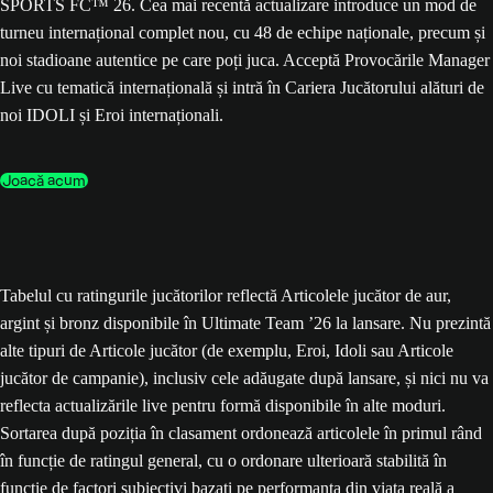
SPORTS FC™ 26. Cea mai recentă actualizare introduce un mod de
turneu internațional complet nou, cu 48 de echipe naționale, precum și
noi stadioane autentice pe care poți juca. Acceptă Provocările Manager
Live cu tematică internațională și intră în Cariera Jucătorului alături de
noi IDOLI și Eroi internaționali.
Joacă acum
Tabelul cu ratingurile jucătorilor reflectă Articolele jucător de aur,
argint și bronz disponibile în Ultimate Team ’26 la lansare. Nu prezintă
alte tipuri de Articole jucător (de exemplu, Eroi, Idoli sau Articole
jucător de campanie), inclusiv cele adăugate după lansare, și nici nu va
reflecta actualizările live pentru formă disponibile în alte moduri.
Sortarea după poziția în clasament ordonează articolele în primul rând
în funcție de ratingul general, cu o ordonare ulterioară stabilită în
funcție de factori subiectivi bazați pe performanța din viața reală a