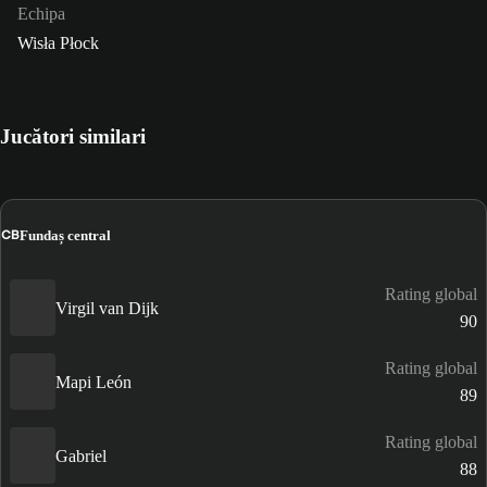
Echipa
Wisła Płock
Jucători similari
CB
Fundaș central
Rating global
Virgil van Dijk
90
Rating global
Mapi León
89
Rating global
Gabriel
88