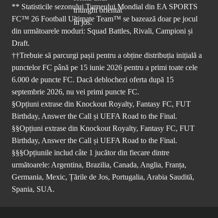
** Statisticile sezonului Turneului Mondial din EA SPORTS
FC™ 26 Football Ultimate Team™ se bazează doar pe jocul
din următoarele moduri: Squad Battles, Rivali, Campioni și
Draft.
††Trebuie să parcurgi pașii pentru a obține distribuția inițială a
punctelor FC până pe 15 iunie 2026 pentru a primi toate cele
6.000 de puncte FC. Dacă deblochezi oferta după 15
septembrie 2026, nu vei primi puncte FC.
§Opțiuni extrase din Knockout Royalty, Fantasy FC, FUT
Birthday, Answer the Call și UEFA Road to the Final.
§§Opțiuni extrase din Knockout Royalty, Fantasy FC, FUT
Birthday, Answer the Call și UEFA Road to the Final.
§§§Opțiunile includ câte 1 jucător din fiecare dintre
următoarele: Argentina, Brazilia, Canada, Anglia, Franța,
Germania, Mexic, Țările de Jos, Portugalia, Arabia Saudită,
Spania, SUA.