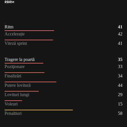
RB
RM
Ritm
41
Accelerație
42
Viteză sprint
41
Tragere la poartă
35
Poziţionare
33
Finalizări
34
Putere lovitură
44
Lovituri lungi
29
Voleuri
15
Penaltiuri
58