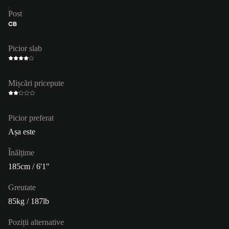
Post
CB
Picior slab
Mișcări pricepute
Picior preferat
Așa este
Înălțime
185cm / 6'1"
Greutate
85kg / 187lb
Poziții alternative