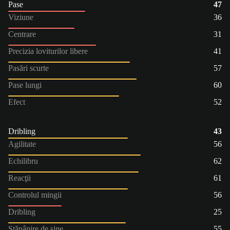
Pase
47
Viziune
36
Centrare
31
Precizia loviturilor libere
41
Pasări scurte
57
Pase lungi
60
Efect
52
Dribling
43
Agilitate
56
Echilibru
62
Reacţii
61
Controlul mingii
56
Dribling
25
Stăpânire de sine
55