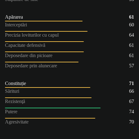
Apărarea
61
Interceptări
60
Precizia loviturilor cu capul
64
Capacitate defensivă
61
Deposedare din picioare
61
Deposedare prin alunecare
57
Constituție
71
Sărituri
66
Rezistenţă
67
Putere
74
Agresivitate
70