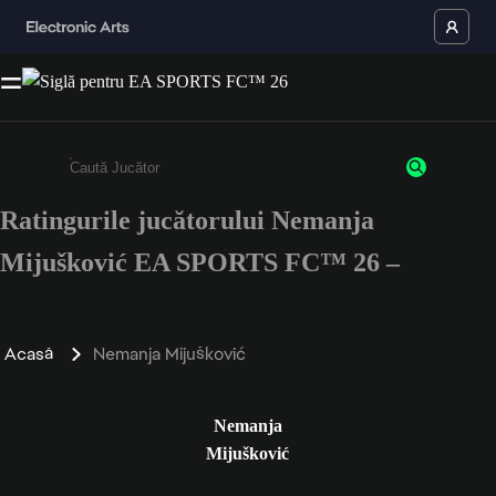
Ratingurile jucătorului Nemanja
Enter a minimum of 3 characters or numbers
Mijušković EA SPORTS FC™ 26 –
Acasă
Nemanja Mijušković
Nemanja
Mijušković