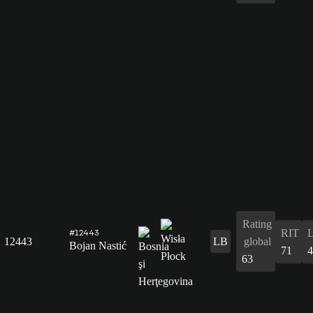
Rating
RIT
#12443
12443
LB
global
Bojan Nastić
71
4
63