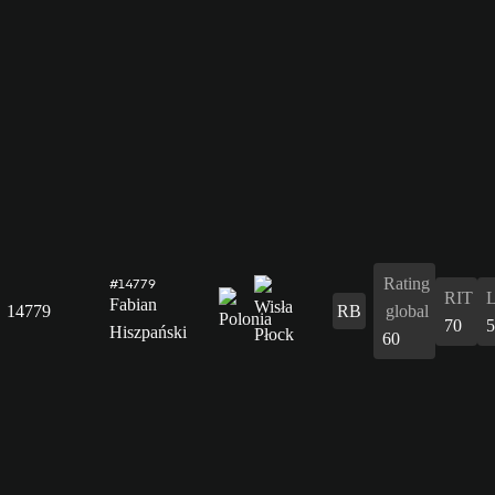
Rating
#14779
RIT
Fabian
14779
RB
global
70
5
Hiszpański
60