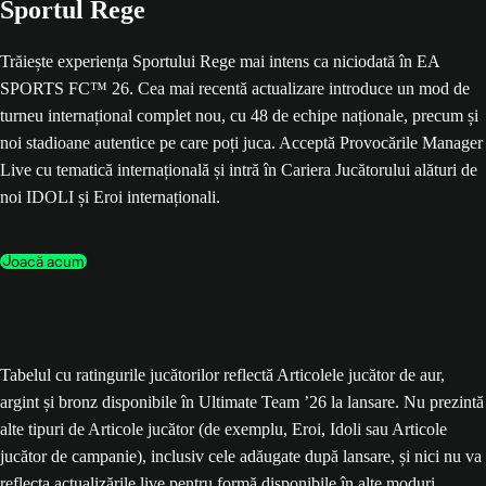
Sportul Rege
Trăiește experiența Sportului Rege mai intens ca niciodată în EA
SPORTS FC™ 26. Cea mai recentă actualizare introduce un mod de
turneu internațional complet nou, cu 48 de echipe naționale, precum și
noi stadioane autentice pe care poți juca. Acceptă Provocările Manager
Live cu tematică internațională și intră în Cariera Jucătorului alături de
noi IDOLI și Eroi internaționali.
Joacă acum
Tabelul cu ratingurile jucătorilor reflectă Articolele jucător de aur,
argint și bronz disponibile în Ultimate Team ’26 la lansare. Nu prezintă
alte tipuri de Articole jucător (de exemplu, Eroi, Idoli sau Articole
jucător de campanie), inclusiv cele adăugate după lansare, și nici nu va
reflecta actualizările live pentru formă disponibile în alte moduri.