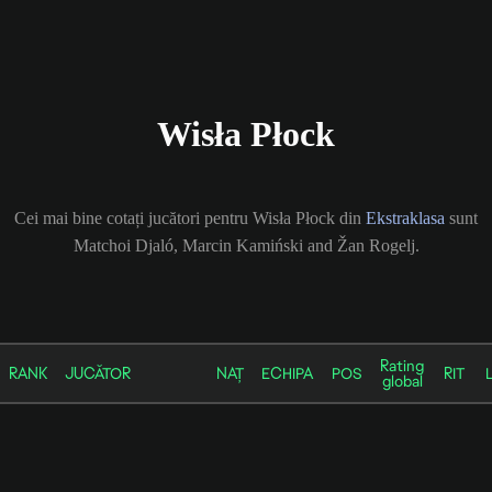
Wisła Płock
Cei mai bine cotați jucători pentru Wisła Płock din
Ekstraklasa
sunt
Matchoi Djaló, Marcin Kamiński and Žan Rogelj.
Rating
RANK
JUCĂTOR
NAȚ
ECHIPA
POS
RIT
global