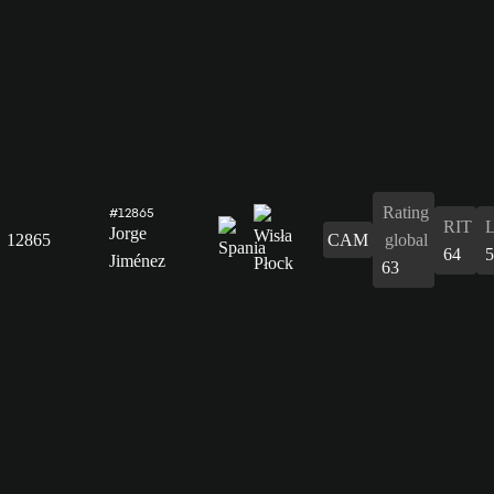
Rating
#12865
RIT
Jorge
12865
CAM
global
64
5
Jiménez
63