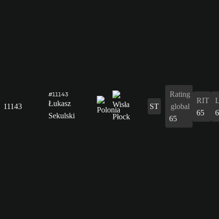
Rating
#11143
RIT
Łukasz
11143
ST
global
65
6
Sekulski
65