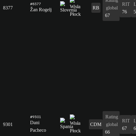
Rating
RIT
#8377
8377
RB
global
Žan Rogelj
76
5
67
Rating
#9301
RIT
Dani
9301
CDM
global
67
6
Pacheco
66