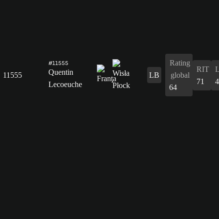
Rating
#11555
RIT
Quentin
11555
LB
global
71
4
Lecoeuche
64