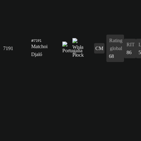
Rating
#7191
RIT
Matchoi
7191
CM
global
86
5
Djaló
68