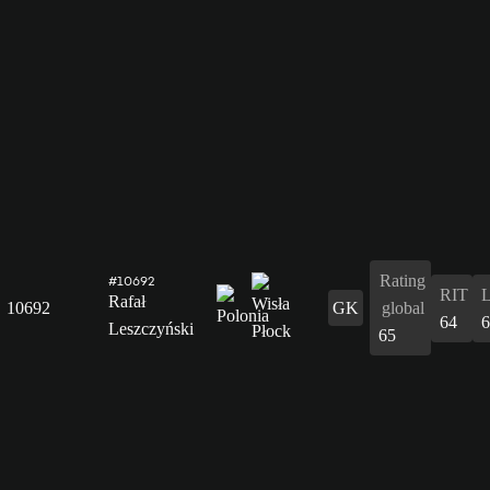
Rating
#10692
RIT
Rafał
10692
GK
global
64
6
Leszczyński
65