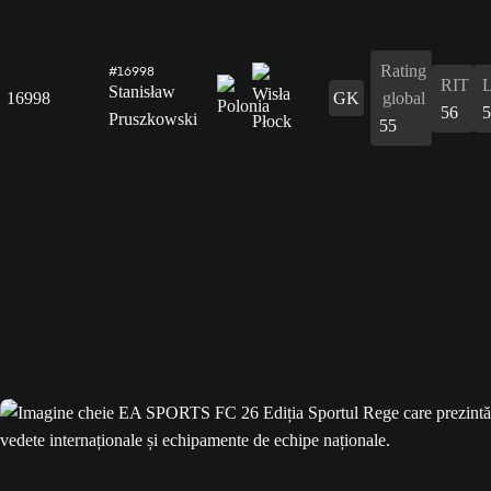
Rating
#16998
RIT
Stanisław
16998
GK
global
56
5
Pruszkowski
55