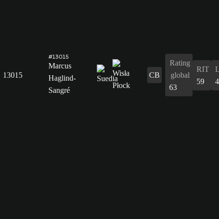
#13015
Rating
Marcus
RIT
13015
CB
global
Haglind-
59
4
63
Sangré