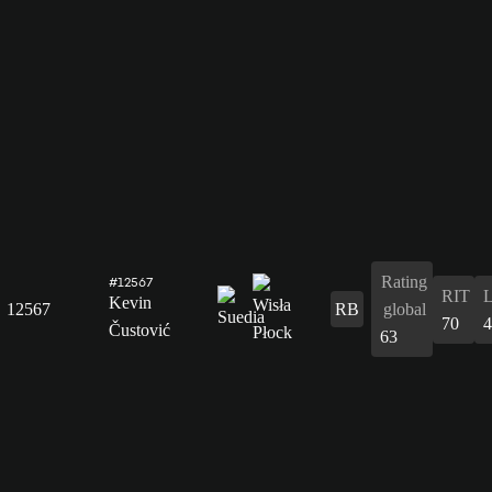
Rating
#12567
RIT
Kevin
12567
RB
global
70
4
Čustović
63