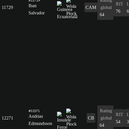
Rating
#11729
RIT
Iban
11729
CAM
global
76
6
Salvador
64
Rating
#12271
RIT
Andrias
12271
CB
global
54
3
Edmundsson
64