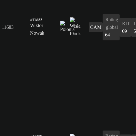
Rating
#11683
RIT
Wiktor
11683
CAM
global
69
5
Nowak
64