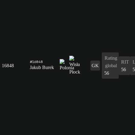
Rating
RIT
#16848
16848
GK
global
Jakub Burek
56
5
56