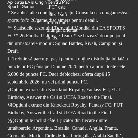
Aplicația EA și Origin pentru Mac
Sports Games
* Se aplică alte condiții și restricții. Consultă
ea.com/games/ea-
sports-fc/fc-26/game-disclaimers
pentru detalii.
** Statisticile sezonului Turneului Mondial din EA SPORTS
FC™ 26 Football Ultimate Team™ se bazează doar pe jocul
din următoarele moduri: Squad Battles, Rivali, Campioni și
Draft.
††Trebuie să parcurgi pașii pentru a obține distribuția inițială a
punctelor FC până pe 15 iunie 2026 pentru a primi toate cele
6.000 de puncte FC. Dacă deblochezi oferta după 15
septembrie 2026, nu vei primi puncte FC.
§Opțiuni extrase din Knockout Royalty, Fantasy FC, FUT
Birthday, Answer the Call și UEFA Road to the Final.
§§Opțiuni extrase din Knockout Royalty, Fantasy FC, FUT
Birthday, Answer the Call și UEFA Road to the Final.
§§§Opțiunile includ câte 1 jucător din fiecare dintre
următoarele: Argentina, Brazilia, Canada, Anglia, Franța,
Germania, Mexic, Țările de Jos, Portugalia, Arabia Saudită,