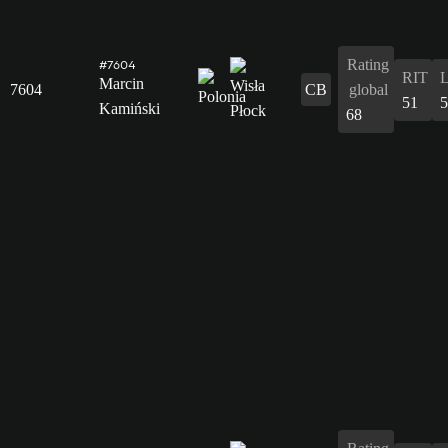
Rating
#7604
RIT
Marcin
7604
CB
global
51
5
Kamiński
68