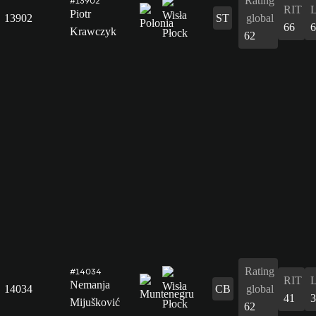
Rating
#13902
RIT
Piotr
13902
ST
global
66
6
Krawczyk
62
Rating
#14034
RIT
Nemanja
14034
CB
global
41
3
Mijušković
62