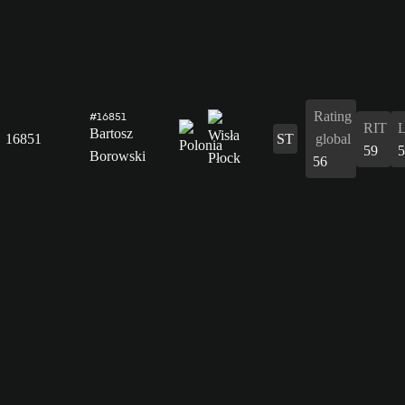
Rating
#16851
RIT
Bartosz
16851
ST
global
59
5
Borowski
56