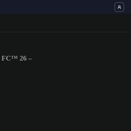
S FC™ 26 –