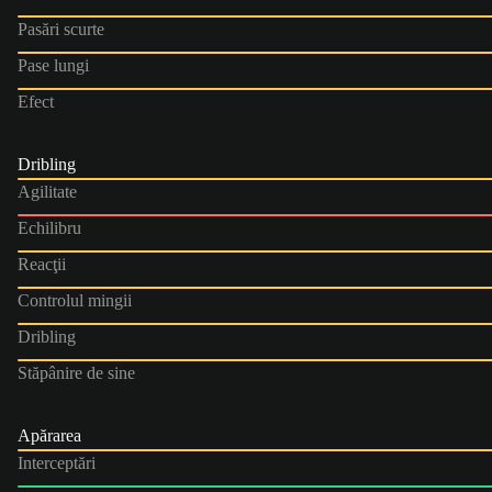
Pasări scurte
Pase lungi
Efect
Dribling
Agilitate
Echilibru
Reacţii
Controlul mingii
Dribling
Stăpânire de sine
Apărarea
Interceptări