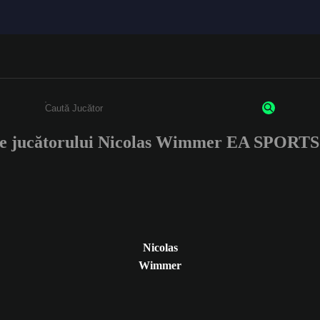
le jucătorului Nicolas Wimmer EA SPORT
Enter a minimum of 3 characters or numbers
Nicolas
Wimmer