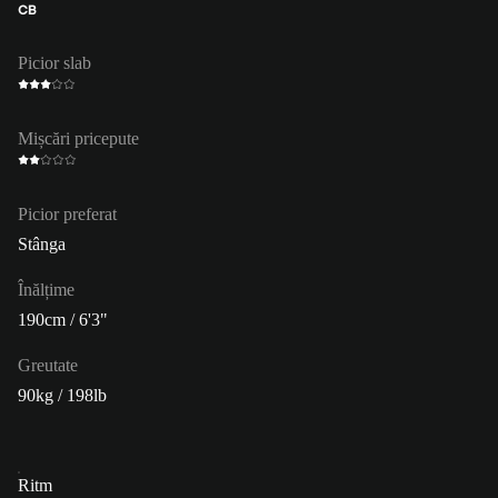
CB
Picior slab
Mișcări pricepute
Picior preferat
Stânga
Înălțime
190cm / 6'3"
Greutate
90kg / 198lb
Ritm