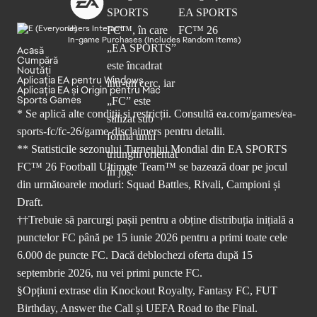
Users Interact
In-game Purchases (Includes Random Items)
Acasă
Cumpără
Noutăți
Aplicația EA pentru Windows
Aplicația EA și Origin pentru Mac
Sports Games
* Se aplică alte condiții și restricții. Consultă
ea.com/games/ea-
sports-fc/fc-26/game-disclaimers
pentru detalii.
** Statisticile sezonului Turneului Mondial din EA SPORTS
FC™ 26 Football Ultimate Team™ se bazează doar pe jocul
din următoarele moduri: Squad Battles, Rivali, Campioni și
Draft.
††Trebuie să parcurgi pașii pentru a obține distribuția inițială a
punctelor FC până pe 15 iunie 2026 pentru a primi toate cele
6.000 de puncte FC. Dacă deblochezi oferta după 15
septembrie 2026, nu vei primi puncte FC.
§Opțiuni extrase din Knockout Royalty, Fantasy FC, FUT
Birthday, Answer the Call și UEFA Road to the Final.