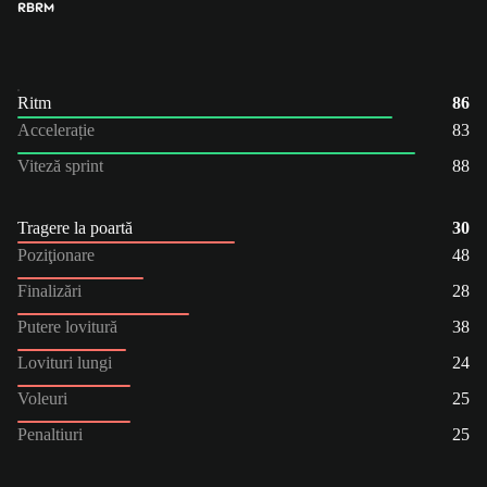
RB
RM
Ritm
86
Accelerație
83
Viteză sprint
88
Tragere la poartă
30
Poziţionare
48
Finalizări
28
Putere lovitură
38
Lovituri lungi
24
Voleuri
25
Penaltiuri
25