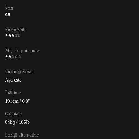
Post
CB
Picior slab
Mișcări pricepute
Picior preferat
Așa este
Înălțime
191cm / 6'3"
Greutate
84kg / 185lb
Poziții alternative