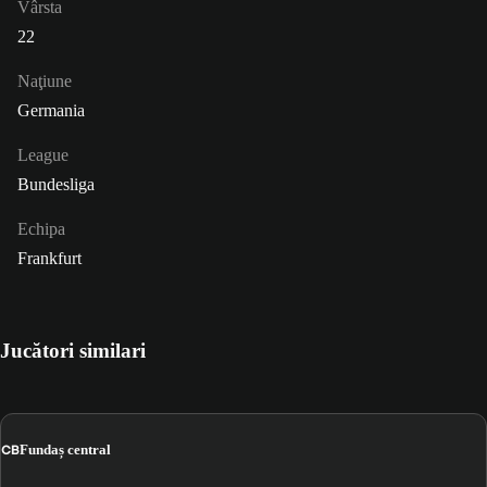
Vârsta
22
Naţiune
Germania
League
Bundesliga
Echipa
Frankfurt
Jucători similari
CB
Fundaș central