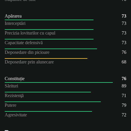
Apărarea
73
Interceptări
73
Precizia loviturilor cu capul
73
Capacitate defensivă
73
Deposedare din picioare
76
Deposedare prin alunecare
68
Constituție
76
Sărituri
89
Rezistenţă
71
Putere
79
Agresivitate
72