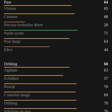
Pase
64
Viziune
65
Centrare
68
Precizia loviturilor libere
20
Pasări scurte
71
Pase lungi
63
Efect
44
Dribling
68
Agilitate
63
Echilibru
57
Reacţii
70
Controlul mingii
69
Dribling
70
Stăpânire de sine
70