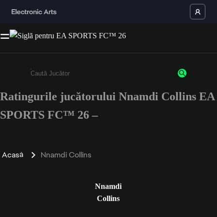
Ratingurile jucătorului Nnamdi Collins EA
Enter a minimum of 3 characters or numbers
SPORTS FC™ 26 –
Acasă
Nnamdi Collins
Nnamdi
Collins