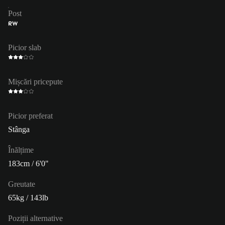
Post
RW
Picior slab
Mișcări pricepute
Picior preferat
Stânga
Înălțime
183cm / 6'0"
Greutate
65kg / 143lb
Poziții alternative