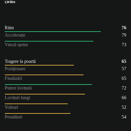
LW
RM
Ritm
76
Accelerație
79
Viteză sprint
73
Tragere la poartă
65
Poziţionare
57
Finalizări
65
Putere lovitură
72
Lovituri lungi
66
Voleuri
52
Penaltiuri
54