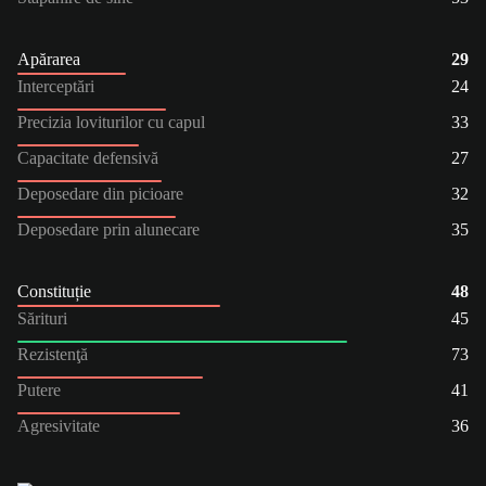
Apărarea
29
Interceptări
24
Precizia loviturilor cu capul
33
Capacitate defensivă
27
Deposedare din picioare
32
Deposedare prin alunecare
35
Constituție
48
Sărituri
45
Rezistenţă
73
Putere
41
Agresivitate
36