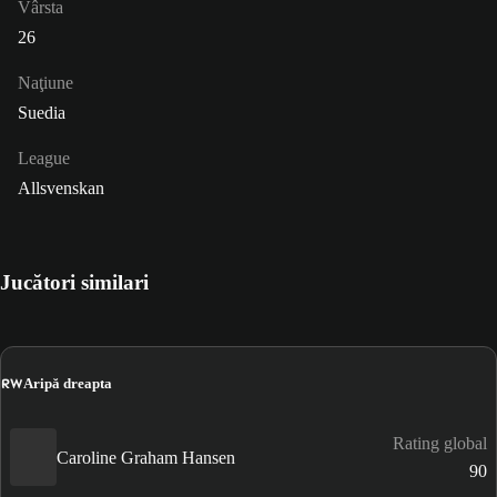
Vârsta
26
Naţiune
Suedia
League
Allsvenskan
Jucători similari
RW
Aripă dreapta
Rating global
Caroline Graham Hansen
90