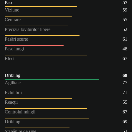
Pase
57
Viziune
59
Centrare
55
Precizia loviturilor libere
52
Pasări scurte
61
Pase lungi
48
Efect
67
Dribling
68
Agilitate
77
Echilibru
71
Reacţii
55
Controlul mingii
67
Dribling
69
Stăpânire de sine
53