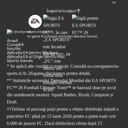
Înapoi la început
Users Interact
In-game Purchases (Includes Random Items)
Acasă
Cumpără
Noutăți
Aplicația EA pentru Windows
Aplicația EA și Origin pentru Mac
Sports Games
* Se aplică alte condiții și restricții. Consultă
ea.com/games/ea-
sports-fc/fc-26/game-disclaimers
pentru detalii.
** Statisticile sezonului Turneului Mondial din EA SPORTS
FC™ 26 Football Ultimate Team™ se bazează doar pe jocul
din următoarele moduri: Squad Battles, Rivali, Campioni și
Draft.
††Trebuie să parcurgi pașii pentru a obține distribuția inițială a
punctelor FC până pe 15 iunie 2026 pentru a primi toate cele
6.000 de puncte FC. Dacă deblochezi oferta după 15