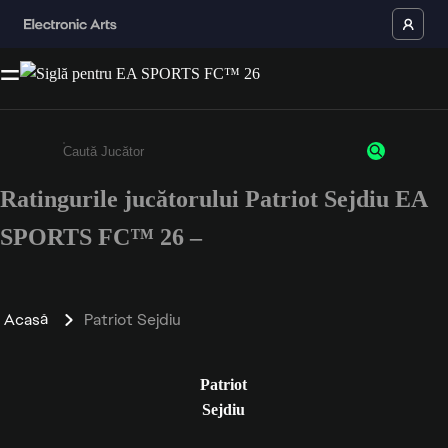
Ratingurile jucătorului Patriot Sejdiu EA
Enter a minimum of 3 characters or numbers
SPORTS FC™ 26 –
Acasă
Patriot Sejdiu
Patriot
Sejdiu